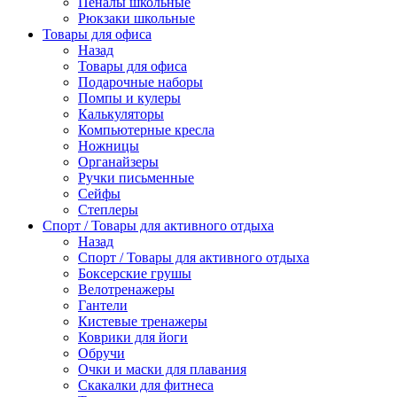
Пеналы школьные
Рюкзаки школьные
Товары для офиса
Назад
Товары для офиса
Подарочные наборы
Помпы и кулеры
Калькуляторы
Компьютерные кресла
Ножницы
Органайзеры
Ручки письменные
Сейфы
Степлеры
Спорт / Товары для активного отдыха
Назад
Спорт / Товары для активного отдыха
Боксерские грушы
Велотренажеры
Гантели
Кистевые тренажеры
Коврики для йоги
Обручи
Очки и маски для плавания
Скакалки для фитнеса