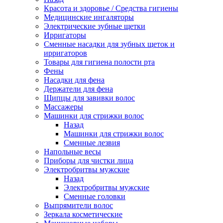
Красота и здоровье / Средства гигиены
Медицинские ингаляторы
Электрические зубные щетки
Ирригаторы
Сменные насадки для зубных щеток и
ирригаторов
Товары для гигиена полости рта
Фены
Насадки для фена
Держатели для фена
Щипцы для завивки волос
Массажеры
Машинки для стрижки волос
Назад
Машинки для стрижки волос
Сменные лезвия
Напольные весы
Приборы для чистки лица
Электробритвы мужские
Назад
Электробритвы мужские
Сменные головки
Выпрямители волос
Зеркала косметические