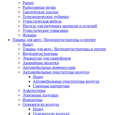
Рации
Рыболовные ведра
Тактические посохи
Телескопические дубинки
Туристическая мебель
Насосы для надувных матрасов и изделий
Туристические томагавки
Фонари
Товары для авто / Видеорегистраторы и прочее
Назад
Товары для авто / Видеорегистраторы и прочее
Видеорегистраторы
Держатели для смартфонов
Аварийные молотки
Автомобильные компрессоры
Автомобильные очистительи воздуха
Назад
Автомобильные очистительи воздуха
Сменные картриджи
Алкотестеры
Дорожные подушки
Инверторы
Освежители воздуха
Назад
Освежители воздуха