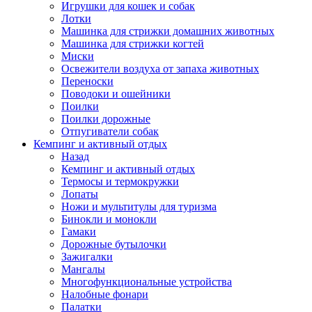
Игрушки для кошек и собак
Лотки
Машинка для стрижки домашних животных
Машинка для стрижки когтей
Миски
Освежители воздуха от запаха животных
Переноски
Поводоки и ошейники
Поилки
Поилки дорожные
Отпугиватели собак
Кемпинг и активный отдых
Назад
Кемпинг и активный отдых
Термосы и термокружки
Лопаты
Ножи и мультитулы для туризма
Бинокли и монокли
Гамаки
Дорожные бутылочки
Зажигалки
Мангалы
Многофункциональные устройства
Налобные фонари
Палатки