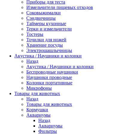
Приборы для теста
Измельчители пищевых отходов
Cоковыжималки
Сэндвичницы
Таймеры кухонные
Терки и измельчители
Тостеры
Точилки для ножей
Хранение посуды
Электрошашлычницы
Акустика / Наушники и колонки
Назад
Акустика / Наушники и колонки
Беспроводные наушники
Наушники проводные
Колонки портативные
Микрофоны
Товары для животных
Назад
Товары для животных
Кормушки
Аквариумы
Назад
Аквариумы
Фильтры