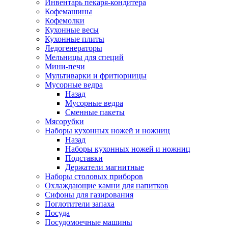
Инвентарь пекаря-кондитера
Кофемашины
Кофемолки
Кухонные весы
Кухонные плиты
Ледогенераторы
Мельницы для специй
Мини-печи
Мультиварки и фритюрницы
Мусорные ведра
Назад
Мусорные ведра
Сменные пакеты
Мясорубки
Наборы кухонных ножей и ножниц
Назад
Наборы кухонных ножей и ножниц
Подставки
Держатели магнитные
Наборы столовых приборов
Охлаждающие камни для напитков
Сифоны для газирования
Поглотители запаха
Посуда
Посудомоечные машины