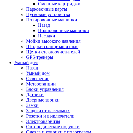
Сменные картриджи
Парковочные карты
Пусковые устройства
Полировочные машинки
Назад
Полировочные машинки
Насадки
Мойки высокого давления
Шторки солнцезащитные
Щетки стеклоочистителей
GPS-трекеры
Умный дом
Назад
Умный дом
Освещение
Метеостанции
Блоки управления
Датчики
Дверные звонки
Замки
Защита от насекомых
Розетки и выключатели
Электрокарнизы
Ортопедические подушки
Одеяла и коврики с подогревом