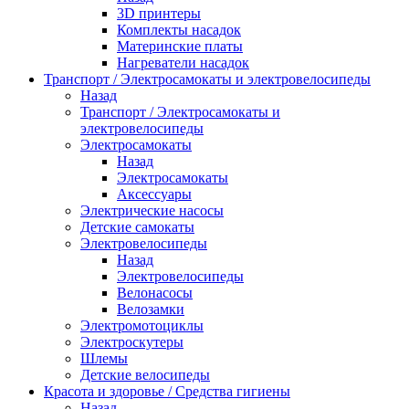
3D принтеры
Комплекты насадок
Материнские платы
Нагреватели насадок
Транспорт / Электросамокаты и электровелосипеды
Назад
Транспорт / Электросамокаты и
электровелосипеды
Электросамокаты
Назад
Электросамокаты
Аксессуары
Электрические насосы
Детские самокаты
Электровелосипеды
Назад
Электровелосипеды
Велонасосы
Велозамки
Электромотоциклы
Электроскутеры
Шлемы
Детские велосипеды
Красота и здоровье / Средства гигиены
Назад