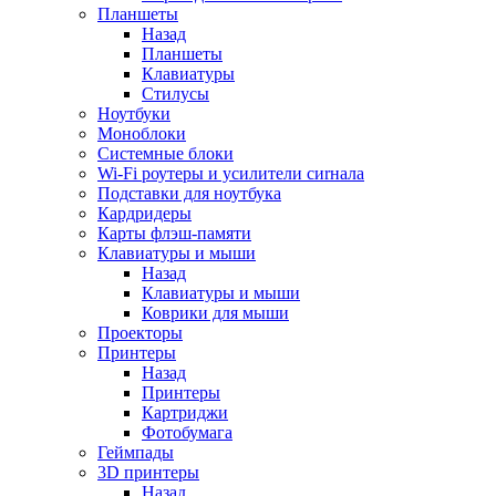
Планшеты
Назад
Планшеты
Клавиатуры
Стилусы
Ноутбуки
Моноблоки
Системные блоки
Wi-Fi роутеры и усилители сиrнала
Подставки для ноутбука
Кардридеры
Карты флэш-памяти
Клавиатуры и мыши
Назад
Клавиатуры и мыши
Коврики для мыши
Проекторы
Принтеры
Назад
Принтеры
Картриджи
Фотобумага
Геймпады
3D принтеры
Назад