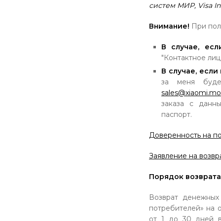
систем МИР, Visa Int
Внимание!
При пол
В случае, есл
"Контактное лиц
В случае, если
за меня буде
sales@xiaomi.m
заказа с данн
паспорт.
Доверенность на по
Заявление на возвр
Порядок возврата
Возврат денежных
потребителей» на 
от 1 до 30 дней в