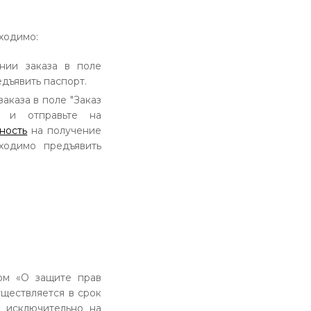
ходимо:
ии заказа в поле
дъявить паспорт.
каза в поле "Заказ
 и отправьте на
ность
на получение
ходимо предъявить
ом «О защите прав
ществляется в срок
я исключительно на