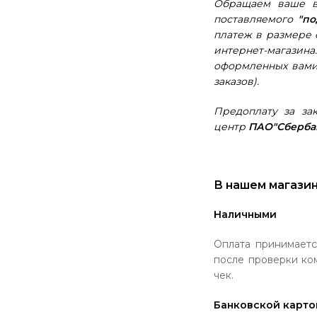
Обращаем ваше вн
поставляемого
"по
платеж в размере
интернет-магазина
оформленных вами 
заказов).
Предоплату за за
центр
ПАО"Сберба
В нашем магази
Наличными
Оплата принимаетс
после проверки ко
чек.
Банковской карто