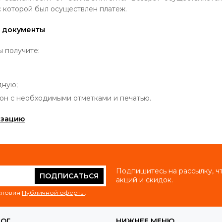
с которой был осуществлен платеж.
 документы
ы получите:
дную;
он с необходимыми отметками и печатью.
изацию
Подпишитесь на рассылку, ч
ПОДПИСАТЬСЯ
акций и скидок.
условия
Публичной оферты
.
ЛОГ
НИЖНЕЕ МЕНЮ