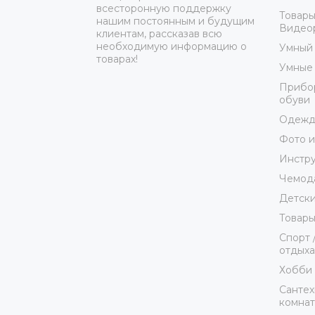
всесторонную поддержку
Товары
нашим постоянным и будущим
Видеор
клиентам, рассказав всю
необходимую информацию о
Умный
товарах!
Умные 
Прибор
обуви
Одежда
Фото и
Инстр
Чемода
Детски
Товары
Спорт 
отдыха
Хобби 
Сантех
комна