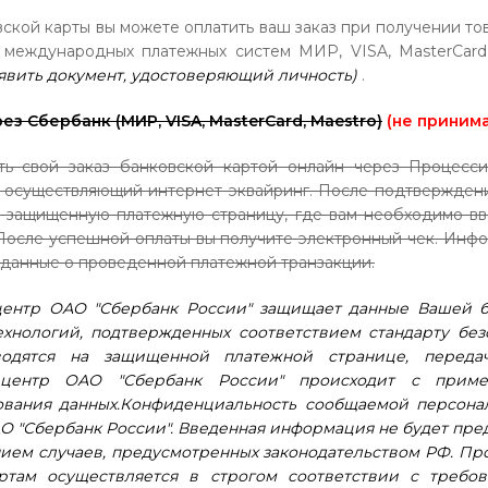
ской карты вы можете оплатить ваш заказ при получении то
 международных платежных систем МИР, VISA, MasterCard
вить документ, удостоверяющий личность)
.
ез Сбербанк (МИР, VISA, MasterCard, Maestro)
(не принима
ть свой заказ банковской картой онлайн через Процесс
, осуществляющий интернет эквайринг. После подтверждени
 защищенную платежную страницу, где вам необходимо в
После успешной оплаты вы получите электронный чек. Инфо
 данные о проведенной платежной транзакции.
ентр ОАО "Сбербанк России" защищает данные Вашей б
хнологий, подтвержденных соответствием стандарту без
одятся на защищенной платежной странице, перед
 центр ОАО "Сбербанк России" происходит с приме
вания данных.Конфиденциальность сообщаемой персон
О "Сбербанк России". Введенная информация не будет пре
ием случаев, предусмотренных законодательством РФ. П
ртам осуществляется в строгом соответствии с требо