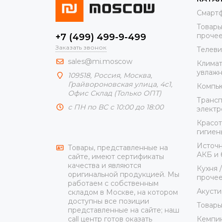
Смарт
Товары
проче
+7 (499) 499-9-499
Заказать звонок
Телеви
sales@mi.moscow
Климат
увлажн
109518,
Россия
,
Москва
,
Грайвороновская улица, 4с1,
Компью
Офис Склад (Только ОПТ)
Трансп
с ПН по ВС с 10:00 до 18:00
элект
Красот
гигиен
Источн
Товары, представленные на
АКБ и 
сайте, имеют сертификаты
качества и являются
Кухня 
оригинальной продукцией. Мы
проче
работаем с собственным
Акусти
складом в Москве, на котором
доступны все позиции
Товары
представленные на сайте; наш
Кемпин
call центр готов оказать