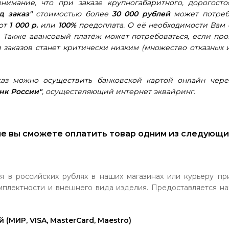
имание, что при заказе крупногабаритного, дорогосто
д заказ"
стоимостью более
30 000 рублей
может потреб
 от
1 000 р.
или
100%
предоплата. О её необходимости Вам
. Также авансовый платёж может потребоваться, если пр
заказов станет критически низким (множество отказных
каз можно осуществить банковской картой онлайн чер
нк России"
, осуществляющий интернет эквайринг.
не вы сможете оплатить товар одним из следующи
я в российских рублях в наших магазинах или курьеру пр
мплектности и внешнего вида изделия. Предоставляется на
й
(МИР, VISA, MasterCard, Maestro)