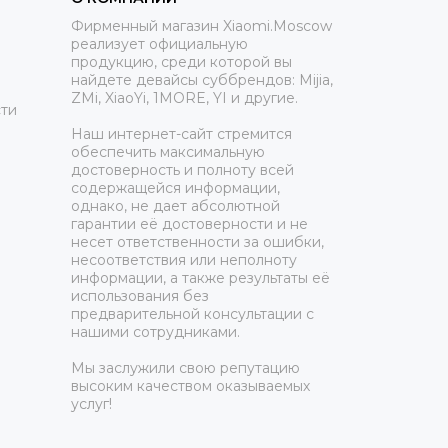
Фирменный магазин Xiaomi.Moscow
реализует официальную
продукцию, среди которой вы
найдете девайсы суббрендов: Mijia,
ZMi, XiaoYi, 1MORE, YI и другие.
ти
Наш интернет-сайт стремится
обеспечить максимальную
достоверность и полноту всей
содержащейся информации,
однако, не дает абсолютной
гарантии её достоверности и не
несет ответственности за ошибки,
несоответствия или неполноту
информации, а также результаты её
использования без
предварительной консультации с
нашими сотрудниками.
Мы заслужили свою репутацию
высоким качеством оказываемых
услуг!