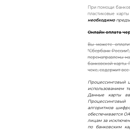
При помощи банков
пластиковые карты
необходимо
предъя
Онлайн оплата
чер
Вы можете оплати
"Сбербанк России"
перенаправлены на
банковской карты. 
чеке, содержит все
Процессинговый ц
использованием те
Данные карты вв
Процессинговый
алгоритмов шифро
обеспечивается ОА
лицам за исключен
по банковским ка