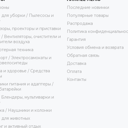
фоны
Последние новинки
 для уборки / Пылесосы и
Популярные товары
е
Распродажа
зоры, проекторы и приставки
Политика конфиденциальнос
 / Вентиляторы, очистители и
Гарантия
ители воздуха
Условия обмена и возврата
терная техника
Обратная связь
орт / Электросамокаты и
ровелосипеды
Доставка
а и здоровье / Средства
Оплата
ы
Контакты
ики питания и адаптеры /
батарейки
/ Блендеры, мультиварки и
е
ка / Наушники и колонки
 для животных
г и активный отдых