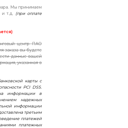
вара. Мы принимаем
 и т.д.
(при оплате
ется)
инговый центр ПАО
я заказа вы будете
вести данные вашей
рмация, указанная в
анковской карты с
опасности PCI DSS.
ача информации в
нением надежных
альной информации
доставлена третьим
роведение платежей
ваниями платежных