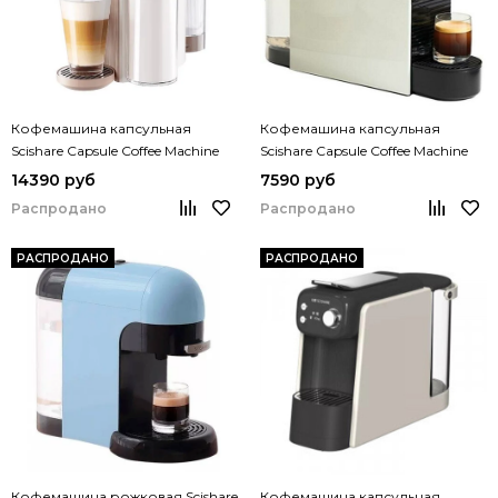
Кофемашина капсульная
Кофемашина капсульная
Scishare Capsule Coffee Machine
Scishare Capsule Coffee Machine
1.7L S1205
S1106
14390 руб
7590 руб
Распродано
Распродано
РАСПРОДАНО
РАСПРОДАНО
Кофемашина рожковая Scishare
Кофемашина капсульная