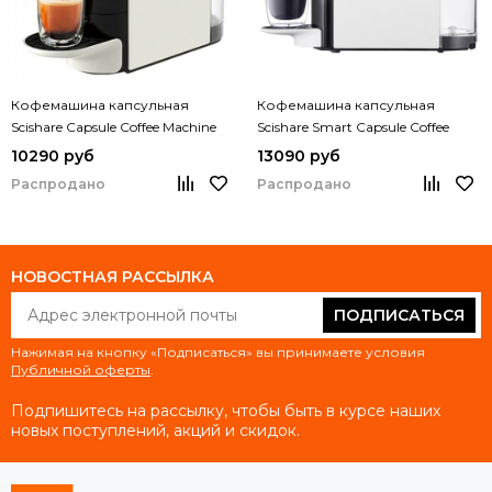
Кофемашина капсульная
Кофемашина капсульная
Scishare Capsule Coffee Machine
Scishare Smart Capsule Coffee
S1103
Machine S1102
10290 руб
13090 руб
Распродано
Распродано
НОВОСТНАЯ РАССЫЛКА
ПОДПИСАТЬСЯ
Нажимая на кнопку «Подписаться» вы принимаете условия
Публичной оферты
.
Подпишитесь на рассылку, чтобы быть в курсе наших
новых поступлений, акций и скидок.