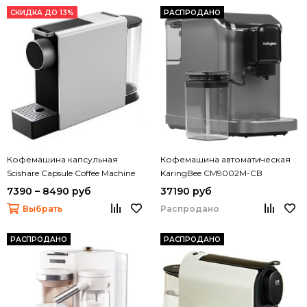
СКИДКА ДО 13%
РАСПРОДАНО
Кофемашина капсульная
Кофемашина автоматическая
Scishare Capsule Coffee Machine
KaringBee CM9002M-CB
Mini S1201
7390 – 8490 руб
37190 руб
Выбрать
Распродано
РАСПРОДАНО
РАСПРОДАНО