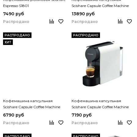
Espresso S1801
Scishare Capsule Coffee Machine
S1203
7490 руб
13890 руб
Распродано
Распродано
РАСПРОДАНО
РАСПРОДАНО
ХИТ
Кофемашина капсульная
Кофемашина капсульная
Scishare Capsule Coffee Machine
Scishare Capsule Coffee Machine
Mini S1201
S1104
6790 руб
7190 руб
Распродано
Распродано
РАСПРОДАНО
РАСПРОДАНО