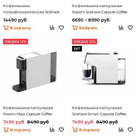
Кофемашина
Кофемашина капсульная
полуавтоматическая Scishare
Xiaomi Scishare Capsule Coffee
S1181
Maker Mini S (S1109)
14490 руб
6690 – 8990 руб
В корзину
Выбрать
СКИДКА 12%
СКИДКА 12%
ХИТ
Кофемашина капсульная
Кофемашина капсульная
Xiaomi Mijia Capsule Coffee
Scishare Smart Capsule Coffee
Machine S1301
Machine S1102
7490 руб
8490 руб
7490 руб
8490 руб
В корзину
В корзину