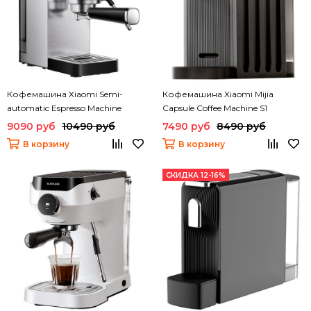
Кофемашина Xiaomi Semi-
Кофемашина Xiaomi Mijia
automatic Espresso Machine
Capsule Coffee Machine S1
(BHR9798EU) (CME003)
(CMC001)
9090 руб
10490 руб
7490 руб
8490 руб
В корзину
В корзину
СКИДКА 12-16%