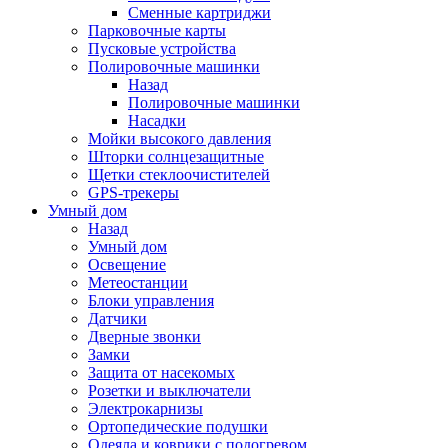
Сменные картриджи
Парковочные карты
Пусковые устройства
Полировочные машинки
Назад
Полировочные машинки
Насадки
Мойки высокого давления
Шторки солнцезащитные
Щетки стеклоочистителей
GPS-трекеры
Умный дом
Назад
Умный дом
Освещение
Метеостанции
Блоки управления
Датчики
Дверные звонки
Замки
Защита от насекомых
Розетки и выключатели
Электрокарнизы
Ортопедические подушки
Одеяла и коврики с подогревом