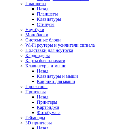
Планшеты
Назад
Планшеты
Клавиатуры
Стилусы
Ноутбуки
Моноблоки
Системные блоки
Wi-Fi роутеры и усилители сиrнала
Подставки для ноутбука
Кардридеры
Карты флэш-памяти
Клавиатуры и мыши
Назад
Клавиатуры и мыши
Коврики для мыши
Проекторы
Принтеры
Назад
Принтеры
Картриджи
Фотобумага
Геймпады
3D принтеры
Назад