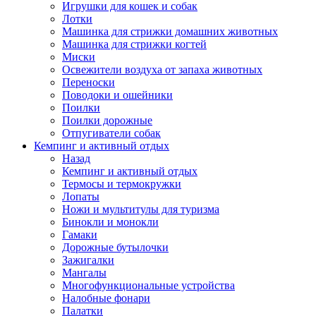
Игрушки для кошек и собак
Лотки
Машинка для стрижки домашних животных
Машинка для стрижки когтей
Миски
Освежители воздуха от запаха животных
Переноски
Поводоки и ошейники
Поилки
Поилки дорожные
Отпугиватели собак
Кемпинг и активный отдых
Назад
Кемпинг и активный отдых
Термосы и термокружки
Лопаты
Ножи и мультитулы для туризма
Бинокли и монокли
Гамаки
Дорожные бутылочки
Зажигалки
Мангалы
Многофункциональные устройства
Налобные фонари
Палатки