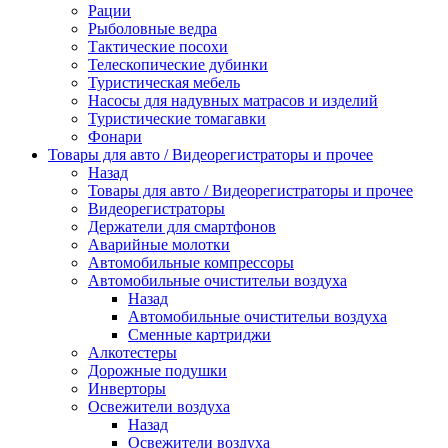
Рации
Рыболовные ведра
Тактические посохи
Телескопические дубинки
Туристическая мебель
Насосы для надувных матрасов и изделий
Туристические томагавки
Фонари
Товары для авто / Видеорегистраторы и прочее
Назад
Товары для авто / Видеорегистраторы и прочее
Видеорегистраторы
Держатели для смартфонов
Аварийные молотки
Автомобильные компрессоры
Автомобильные очистительи воздуха
Назад
Автомобильные очистительи воздуха
Сменные картриджи
Алкотестеры
Дорожные подушки
Инверторы
Освежители воздуха
Назад
Освежители воздуха