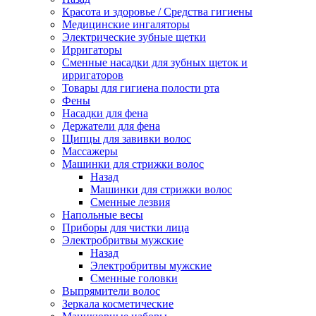
Красота и здоровье / Средства гигиены
Медицинские ингаляторы
Электрические зубные щетки
Ирригаторы
Сменные насадки для зубных щеток и
ирригаторов
Товары для гигиена полости рта
Фены
Насадки для фена
Держатели для фена
Щипцы для завивки волос
Массажеры
Машинки для стрижки волос
Назад
Машинки для стрижки волос
Сменные лезвия
Напольные весы
Приборы для чистки лица
Электробритвы мужские
Назад
Электробритвы мужские
Сменные головки
Выпрямители волос
Зеркала косметические