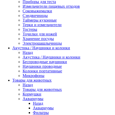
Приборы для теста
Измельчители пищевых отходов
Cоковыжималки
Сэндвичницы
Таймеры кухонные
Терки и измельчители
Тостеры
Точилки для ножей
Хранение посуды
Электрошашлычницы
Акустика / Наушники и колонки
Назад
Акустика / Наушники и колонки
Беспроводные наушники
Наушники проводные
Колонки портативные
Микрофоны
Товары для животных
Назад
Товары для животных
Кормушки
Аквариумы
Назад
Аквариумы
Фильтры