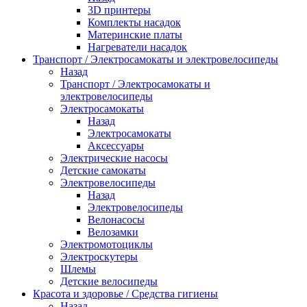
3D принтеры
Комплекты насадок
Материнские платы
Нагреватели насадок
Транспорт / Электросамокаты и электровелосипеды
Назад
Транспорт / Электросамокаты и
электровелосипеды
Электросамокаты
Назад
Электросамокаты
Аксессуары
Электрические насосы
Детские самокаты
Электровелосипеды
Назад
Электровелосипеды
Велонасосы
Велозамки
Электромотоциклы
Электроскутеры
Шлемы
Детские велосипеды
Красота и здоровье / Средства гигиены
Назад