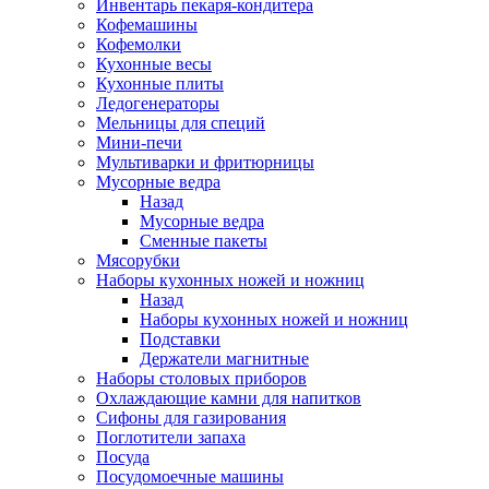
Инвентарь пекаря-кондитера
Кофемашины
Кофемолки
Кухонные весы
Кухонные плиты
Ледогенераторы
Мельницы для специй
Мини-печи
Мультиварки и фритюрницы
Мусорные ведра
Назад
Мусорные ведра
Сменные пакеты
Мясорубки
Наборы кухонных ножей и ножниц
Назад
Наборы кухонных ножей и ножниц
Подставки
Держатели магнитные
Наборы столовых приборов
Охлаждающие камни для напитков
Сифоны для газирования
Поглотители запаха
Посуда
Посудомоечные машины