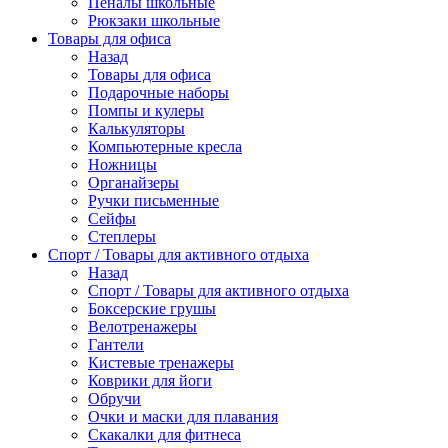
Пеналы школьные
Рюкзаки школьные
Товары для офиса
Назад
Товары для офиса
Подарочные наборы
Помпы и кулеры
Калькуляторы
Компьютерные кресла
Ножницы
Органайзеры
Ручки письменные
Сейфы
Степлеры
Спорт / Товары для активного отдыха
Назад
Спорт / Товары для активного отдыха
Боксерские грушы
Велотренажеры
Гантели
Кистевые тренажеры
Коврики для йоги
Обручи
Очки и маски для плавания
Скакалки для фитнеса