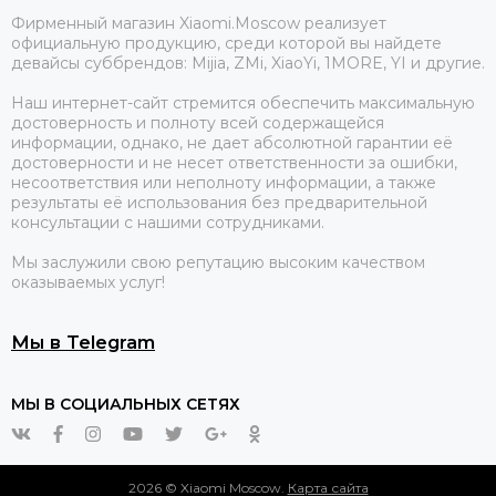
Фирменный магазин Xiaomi.Moscow реализует
официальную продукцию, среди которой вы найдете
девайсы суббрендов: Mijia, ZMi, XiaoYi, 1MORE, YI и другие.
Наш интернет-сайт стремится обеспечить максимальную
достоверность и полноту всей содержащейся
информации, однако, не дает абсолютной гарантии её
достоверности и не несет ответственности за ошибки,
несоответствия или неполноту информации, а также
результаты её использования без предварительной
консультации с нашими сотрудниками.
Мы заслужили свою репутацию высоким качеством
оказываемых услуг!
Мы в Telegram
МЫ В СОЦИАЛЬНЫХ СЕТЯХ
2026 © Xiaomi Moscow.
Карта сайта