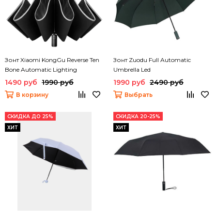
Зонт Xiaomi KongGu Reverse Ten
Зонт Zuodu Full Automatic
Bone Automatic Lighting
Umbrella Led
Umbrella
1490 руб
1990 руб
1990 руб
2490 руб
В корзину
Выбрать
СКИДКА ДО 25%
СКИДКА 20-25%
ХИТ
ХИТ