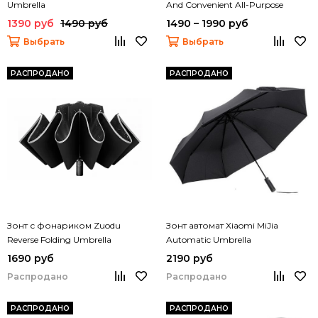
Umbrella
And Convenient All-Purpose
Umbrella
1390 руб
1490 руб
1490 – 1990 руб
Выбрать
Выбрать
РАСПРОДАНО
РАСПРОДАНО
Зонт с фонариком Zuodu
Зонт автомат Xiaomi MiJia
Reverse Folding Umbrella
Automatic Umbrella
1690 руб
2190 руб
Распродано
Распродано
РАСПРОДАНО
РАСПРОДАНО