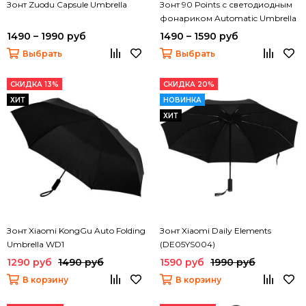
Зонт Zuodu Capsule Umbrella
Зонт 90 Points с светодиодным
фонариком Automatic Umbrella
with LED Flashlight
1490 – 1990 руб
1490 – 1590 руб
Выбрать
Выбрать
СКИДКА 13%
СКИДКА 20%
ХИТ
НОВИНКА
ХИТ
Зонт Xiaomi KongGu Auto Folding
Зонт Xiaomi Daily Elements
Umbrella WD1
(DE05YS004)
1290 руб
1490 руб
1590 руб
1990 руб
В корзину
В корзину