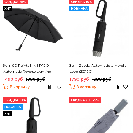
СКИДКА 25%
СКИДКА 10%
ХИТ
НОВИНКА
Зонт 90 Points NINETYGO
Зонт Zuodu Automatic Umbrella
Automatic Reverse Lighting
Loop (ZD190)
Umbrella
1490 руб
1990 руб
1790 руб
1990 руб
В корзину
В корзину
СКИДКА 10%
СКИДКА ДО 25%
НОВИНКА
ХИТ