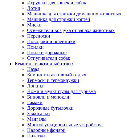
Игрушки для кошек и собак
Лотки
Машинка для стрижки домашних животных
Машинка для стрижки когтей
Миски
Освежители воздуха от запаха животных
Переноски
Поводоки и ошейники
Поилки
Поилки дорожные
Отпугиватели собак
Кемпинг и активный отдых
Назад
Кемпинг и активный отдых
Термосы и термокружки
Лопаты
Ножи и мультитулы для туризма
Бинокли и монокли
Гамаки
Дорожные бутылочки
Зажигалки
Мангалы
Многофункциональные устройства
Налобные фонари
Палатки