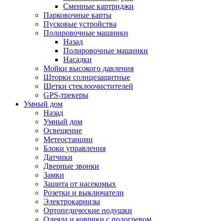
Сменные картриджи
Парковочные карты
Пусковые устройства
Полировочные машинки
Назад
Полировочные машинки
Насадки
Мойки высокого давления
Шторки солнцезащитные
Щетки стеклоочистителей
GPS-трекеры
Умный дом
Назад
Умный дом
Освещение
Метеостанции
Блоки управления
Датчики
Дверные звонки
Замки
Защита от насекомых
Розетки и выключатели
Электрокарнизы
Ортопедические подушки
Одеяла и коврики с подогревом