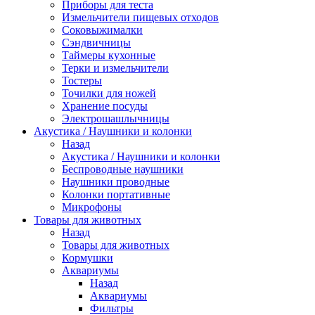
Приборы для теста
Измельчители пищевых отходов
Cоковыжималки
Сэндвичницы
Таймеры кухонные
Терки и измельчители
Тостеры
Точилки для ножей
Хранение посуды
Электрошашлычницы
Акустика / Наушники и колонки
Назад
Акустика / Наушники и колонки
Беспроводные наушники
Наушники проводные
Колонки портативные
Микрофоны
Товары для животных
Назад
Товары для животных
Кормушки
Аквариумы
Назад
Аквариумы
Фильтры