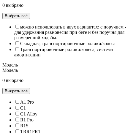
0 выбрано
Выбрать всё
можно использовать в двух вариантах: с поручнем -
для удержания равновесия при беге и без поручня для
размеренной ходьбы.
Складная, транспортировочные ролики/колеса
Транспортировочные ролики/колеса, система
амортизации
Модель
Модель
0 выбрано
Выбрать всё
A1 Pro
C1
C1 Alloy
R1 Pro
R1S
TRR1FR1