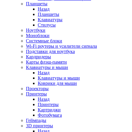
Планшеты
Назад
Планшеты
Клавиатуры
Стилусы
Ноутбуки
Моноблоки
Системные блоки
Wi-Fi роутеры и усилители сиrнала
Подставки для ноутбука
Кардридеры
Карты флэш-памяти
Клавиатуры и мыши
Назад
Клавиатуры и мыши
Коврики для мыши
Проекторы
Принтеры
Назад
Принтеры
Картриджи
Фотобумага
Геймпады
3D принтеры
Назад