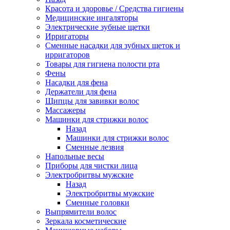
Красота и здоровье / Средства гигиены
Медицинские ингаляторы
Электрические зубные щетки
Ирригаторы
Сменные насадки для зубных щеток и
ирригаторов
Товары для гигиена полости рта
Фены
Насадки для фена
Держатели для фена
Щипцы для завивки волос
Массажеры
Машинки для стрижки волос
Назад
Машинки для стрижки волос
Сменные лезвия
Напольные весы
Приборы для чистки лица
Электробритвы мужские
Назад
Электробритвы мужские
Сменные головки
Выпрямители волос
Зеркала косметические