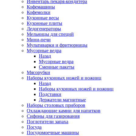
Инвентарь пекаря-кондитера
Кофемашины
Кофемолки
Кухонные весы
Кухонные плиты
Ледогенераторы
Мельницы для специй
Мини-печи
Мультиварки и фритюрницы
Мусорные ведра
Назад
Мусорные ведра
Сменные пакеты
Мясорубки
Наборы кухонных ножей и ножниц
Назад
Наборы кухонных ножей и ножниц
Подставки
Держатели магнитные
Наборы столовых приборов
Охлаждающие камни для напитков
Сифоны для газирования
Поглотители запаха
Посуда
Посудомоечные машины