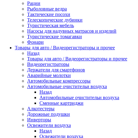
Рации
Рыболовные ведра
Тактические посохи
Телескопические дубинки
Туристическая мебель
Насосы для надувных матрасов и изделий
Туристические томагавки
Фонари
Товары для авто / Видеорегистраторы и прочее
Назад
Товары для авто / Видеорегистраторы и прочее
Видеорегистраторы
Держатели для смартфонов
Аварийные молотки
Автомобильные компрессоры
Автомобильные очистительи воздуха
Назад
Автомобильные очистительи воздуха
Сменные картриджи
Алкотестеры
Дорожные подушки
Инверторы
Освежители воздуха
Назад
Освежители воздуха