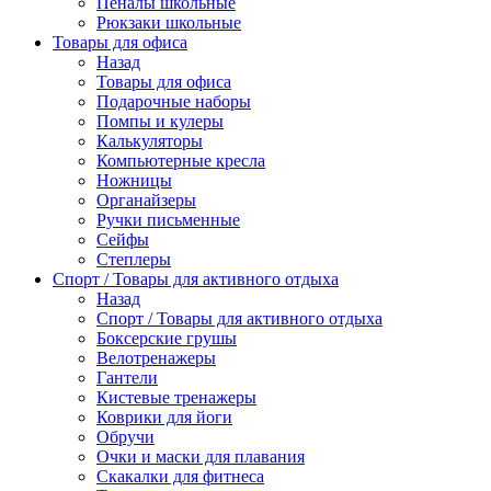
Пеналы школьные
Рюкзаки школьные
Товары для офиса
Назад
Товары для офиса
Подарочные наборы
Помпы и кулеры
Калькуляторы
Компьютерные кресла
Ножницы
Органайзеры
Ручки письменные
Сейфы
Степлеры
Спорт / Товары для активного отдыха
Назад
Спорт / Товары для активного отдыха
Боксерские грушы
Велотренажеры
Гантели
Кистевые тренажеры
Коврики для йоги
Обручи
Очки и маски для плавания
Скакалки для фитнеса