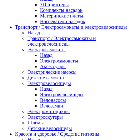
3D принтеры
Комплекты насадок
Материнские платы
Нагреватели насадок
Транспорт / Электросамокаты и электровелосипеды
Назад
Транспорт / Электросамокаты и
электровелосипеды
Электросамокаты
Назад
Электросамокаты
Аксессуары
Электрические насосы
Детские самокаты
Электровелосипеды
Назад
Электровелосипеды
Велонасосы
Велозамки
Электромотоциклы
Электроскутеры
Шлемы
Детские велосипеды
Красота и здоровье / Средства гигиены
Назад