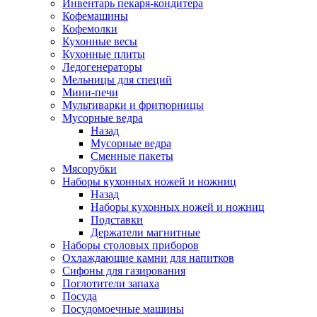
Инвентарь пекаря-кондитера
Кофемашины
Кофемолки
Кухонные весы
Кухонные плиты
Ледогенераторы
Мельницы для специй
Мини-печи
Мультиварки и фритюрницы
Мусорные ведра
Назад
Мусорные ведра
Сменные пакеты
Мясорубки
Наборы кухонных ножей и ножниц
Назад
Наборы кухонных ножей и ножниц
Подставки
Держатели магнитные
Наборы столовых приборов
Охлаждающие камни для напитков
Сифоны для газирования
Поглотители запаха
Посуда
Посудомоечные машины