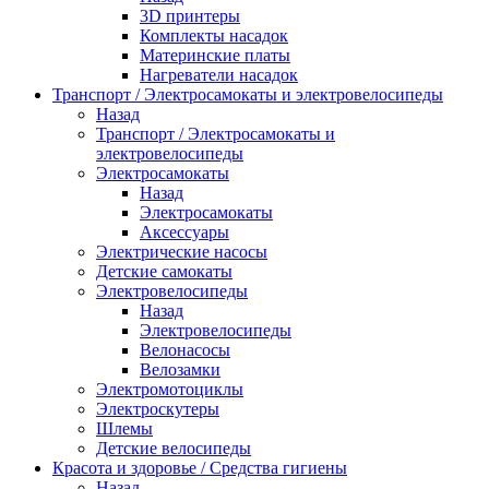
3D принтеры
Комплекты насадок
Материнские платы
Нагреватели насадок
Транспорт / Электросамокаты и электровелосипеды
Назад
Транспорт / Электросамокаты и
электровелосипеды
Электросамокаты
Назад
Электросамокаты
Аксессуары
Электрические насосы
Детские самокаты
Электровелосипеды
Назад
Электровелосипеды
Велонасосы
Велозамки
Электромотоциклы
Электроскутеры
Шлемы
Детские велосипеды
Красота и здоровье / Средства гигиены
Назад