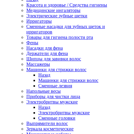
Красота и здоровье / Средства гигиены
Медицинские ингаляторы
Электрические зубные щетки
Ирригаторы
Сменные насадки для зубных щеток и
ирригаторов
Товары для гигиена полости рта
Фены
Насадки для фена
Держатели для фена
Щипцы для завивки волос
Массажеры
Машинки для стрижки волос
Назад
Машинки для стрижки волос
Сменные лезвия
Напольные весы
Приборы для чистки лица
Электробритвы мужские
Назад
Электробритвы мужские
Сменные головки
Выпрямители волос
Зеркала косметические