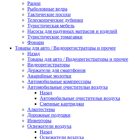
Рации
Рыболовные ведра
Тактические посохи
Телескопические дубинки
Туристическая мебель
Насосы для надувных матрасов и изделий
Туристические томагавки
Фонари
Товары для авто / Видеорегистраторы и прочее
Назад
Товары для авто / Видеорегистраторы и прочее
Видеорегистраторы
Держатели для смартфонов
Аварийные молотки
Автомобильные компрессоры
Автомобильные очистительи воздуха
Назад
Автомобильные очистительи воздуха
Сменные картриджи
Алкотестеры
Дорожные подушки
Инверторы
Освежители воздуха
Назад
Освежители воздуха