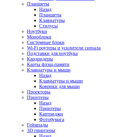
Планшеты
Назад
Планшеты
Клавиатуры
Стилусы
Ноутбуки
Моноблоки
Системные блоки
Wi-Fi роутеры и усилители сиrнала
Подставки для ноутбука
Кардридеры
Карты флэш-памяти
Клавиатуры и мыши
Назад
Клавиатуры и мыши
Коврики для мыши
Проекторы
Принтеры
Назад
Принтеры
Картриджи
Фотобумага
Геймпады
3D принтеры
Назад