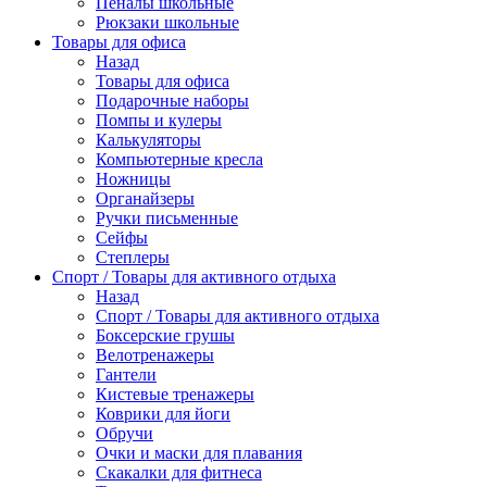
Пеналы школьные
Рюкзаки школьные
Товары для офиса
Назад
Товары для офиса
Подарочные наборы
Помпы и кулеры
Калькуляторы
Компьютерные кресла
Ножницы
Органайзеры
Ручки письменные
Сейфы
Степлеры
Спорт / Товары для активного отдыха
Назад
Спорт / Товары для активного отдыха
Боксерские грушы
Велотренажеры
Гантели
Кистевые тренажеры
Коврики для йоги
Обручи
Очки и маски для плавания
Скакалки для фитнеса