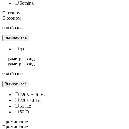
Sothing
С озоном
С озоном
0 выбрано
Выбрать всё
да
Параметры входа
Параметры входа
0 выбрано
Выбрать всё
220V ~ 50 Hz
220В/50Гц
50 Hz
50 Гц
Приминение
Приминение