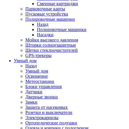
Сменные картриджи
Парковочные карты
Пусковые устройства
Полировочные машинки
Назад
Полировочные машинки
Насадки
Мойки высокого давления
Шторки солнцезащитные
Щетки стеклоочистителей
GPS-трекеры
Умный дом
Назад
Умный дом
Освещение
Метеостанции
Блоки управления
Датчики
Дверные звонки
Замки
Защита от насекомых
Розетки и выключатели
Электрокарнизы
Ортопедические подушки
Одеяла и коврики с подогревом