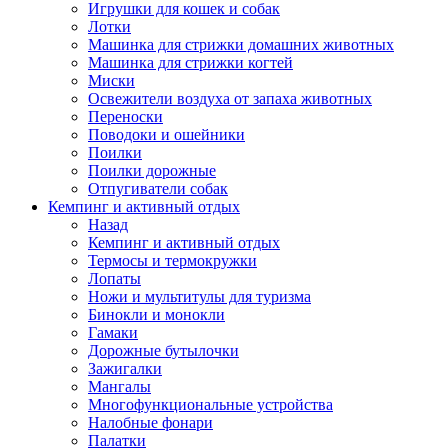
Игрушки для кошек и собак
Лотки
Машинка для стрижки домашних животных
Машинка для стрижки когтей
Миски
Освежители воздуха от запаха животных
Переноски
Поводоки и ошейники
Поилки
Поилки дорожные
Отпугиватели собак
Кемпинг и активный отдых
Назад
Кемпинг и активный отдых
Термосы и термокружки
Лопаты
Ножи и мультитулы для туризма
Бинокли и монокли
Гамаки
Дорожные бутылочки
Зажигалки
Мангалы
Многофункциональные устройства
Налобные фонари
Палатки