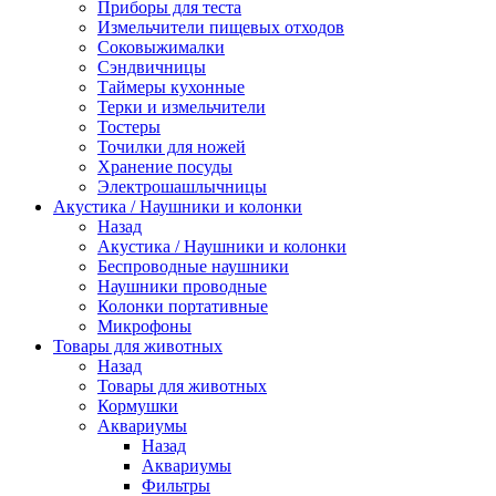
Приборы для теста
Измельчители пищевых отходов
Cоковыжималки
Сэндвичницы
Таймеры кухонные
Терки и измельчители
Тостеры
Точилки для ножей
Хранение посуды
Электрошашлычницы
Акустика / Наушники и колонки
Назад
Акустика / Наушники и колонки
Беспроводные наушники
Наушники проводные
Колонки портативные
Микрофоны
Товары для животных
Назад
Товары для животных
Кормушки
Аквариумы
Назад
Аквариумы
Фильтры