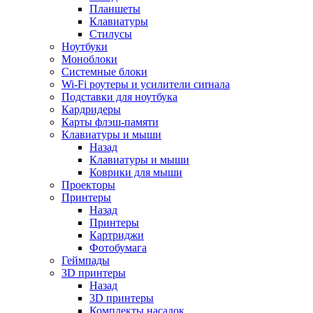
Планшеты
Клавиатуры
Стилусы
Ноутбуки
Моноблоки
Системные блоки
Wi-Fi роутеры и усилители сиrнала
Подставки для ноутбука
Кардридеры
Карты флэш-памяти
Клавиатуры и мыши
Назад
Клавиатуры и мыши
Коврики для мыши
Проекторы
Принтеры
Назад
Принтеры
Картриджи
Фотобумага
Геймпады
3D принтеры
Назад
3D принтеры
Комплекты насадок