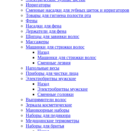
Ирригаторы
Сменные насадки для зубных щеток и ирригаторов
Товары для гигиена полости рта
Фены
Насадки для фена
Держатели для фена
Щипцы для завивки волос
Массажеры
Машинки для стрижки волос
Назад
Машинки для стрижки волос
Сменные лезвия
Напольные весы
Приборы для чистки лица
Электробритвы мужские
Назад
Электробритвы мужские
Сменные головки
Выпрямители волос
Зеркала косметические
Маникюрные наборы
Наборы для педикюра
Медицинские термометры
Наборы для бритья