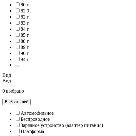
80 г
82.9 г
82 г
83 г
84 г
85 г
88 г
89 г
90 г
94 г
Вид
Вид
0 выбрано
Выбрать всё
Автомобильное
Беспроводное
Зарядное устройство (адаптер питания)
Платформа