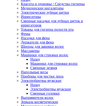
Красота и здоровье / Средства гигиены
Медицинские ингаляторы
Электрические зубные щетки
Ирригаторы
Сменные насадки для зубных щеток и
ирригаторов
Товары для гигиена полости рта
Фены
Насадки для фена
Держатели для фена
Щипцы для завивки волос
Массажеры
Машинки для стрижки волос
Назад
Машинки для стрижки волос
Сменные лезвия
Напольные весы
Приборы для чистки лица
Электробритвы мужские
Назад
Электробритвы мужские
Сменные головки
Выпрямители волос
Зеркала косметические