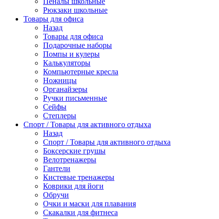
Пеналы школьные
Рюкзаки школьные
Товары для офиса
Назад
Товары для офиса
Подарочные наборы
Помпы и кулеры
Калькуляторы
Компьютерные кресла
Ножницы
Органайзеры
Ручки письменные
Сейфы
Степлеры
Спорт / Товары для активного отдыха
Назад
Спорт / Товары для активного отдыха
Боксерские грушы
Велотренажеры
Гантели
Кистевые тренажеры
Коврики для йоги
Обручи
Очки и маски для плавания
Скакалки для фитнеса