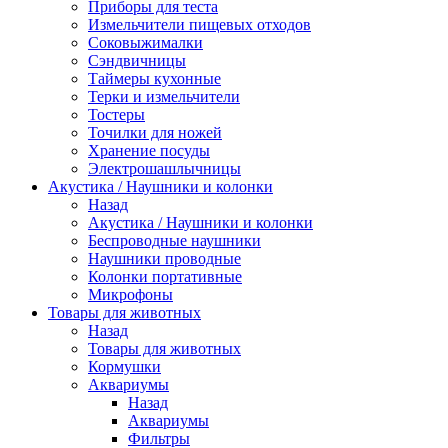
Приборы для теста
Измельчители пищевых отходов
Cоковыжималки
Сэндвичницы
Таймеры кухонные
Терки и измельчители
Тостеры
Точилки для ножей
Хранение посуды
Электрошашлычницы
Акустика / Наушники и колонки
Назад
Акустика / Наушники и колонки
Беспроводные наушники
Наушники проводные
Колонки портативные
Микрофоны
Товары для животных
Назад
Товары для животных
Кормушки
Аквариумы
Назад
Аквариумы
Фильтры