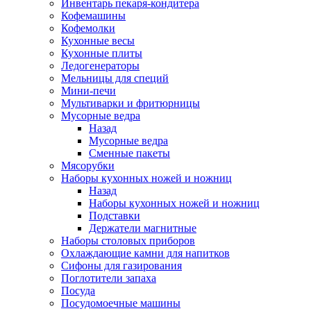
Инвентарь пекаря-кондитера
Кофемашины
Кофемолки
Кухонные весы
Кухонные плиты
Ледогенераторы
Мельницы для специй
Мини-печи
Мультиварки и фритюрницы
Мусорные ведра
Назад
Мусорные ведра
Сменные пакеты
Мясорубки
Наборы кухонных ножей и ножниц
Назад
Наборы кухонных ножей и ножниц
Подставки
Держатели магнитные
Наборы столовых приборов
Охлаждающие камни для напитков
Сифоны для газирования
Поглотители запаха
Посуда
Посудомоечные машины