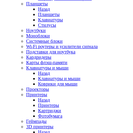
Планшеты
Назад
Планшеты
Клавиатуры
Стилусы
Ноутбуки
Моноблоки
Системные блоки
Wi-Fi роутеры и усилители сиrнала
Подставки для ноутбука
Кардридеры
Карты флэш-памяти
Клавиатуры и мыши
Назад
Клавиатуры и мыши
Коврики для мыши
Проекторы
Принтеры
Назад
Принтеры
Картриджи
Фотобумага
Геймпады
3D принтеры
Назад