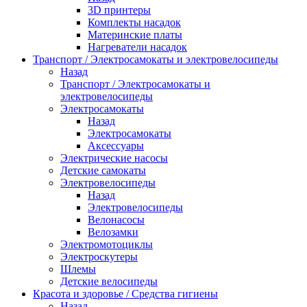
3D принтеры
Комплекты насадок
Материнские платы
Нагреватели насадок
Транспорт / Электросамокаты и электровелосипеды
Назад
Транспорт / Электросамокаты и
электровелосипеды
Электросамокаты
Назад
Электросамокаты
Аксессуары
Электрические насосы
Детские самокаты
Электровелосипеды
Назад
Электровелосипеды
Велонасосы
Велозамки
Электромотоциклы
Электроскутеры
Шлемы
Детские велосипеды
Красота и здоровье / Средства гигиены
Назад