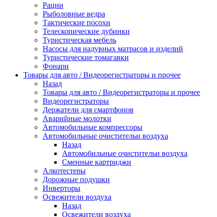
Рации
Рыболовные ведра
Тактические посохи
Телескопические дубинки
Туристическая мебель
Насосы для надувных матрасов и изделий
Туристические томагавки
Фонари
Товары для авто / Видеорегистраторы и прочее
Назад
Товары для авто / Видеорегистраторы и прочее
Видеорегистраторы
Держатели для смартфонов
Аварийные молотки
Автомобильные компрессоры
Автомобильные очистительи воздуха
Назад
Автомобильные очистительи воздуха
Сменные картриджи
Алкотестеры
Дорожные подушки
Инверторы
Освежители воздуха
Назад
Освежители воздуха