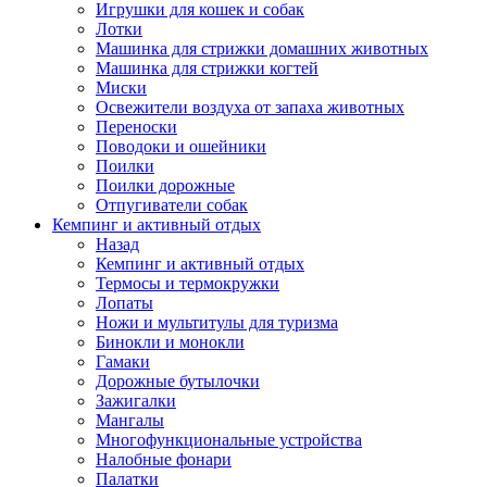
Игрушки для кошек и собак
Лотки
Машинка для стрижки домашних животных
Машинка для стрижки когтей
Миски
Освежители воздуха от запаха животных
Переноски
Поводоки и ошейники
Поилки
Поилки дорожные
Отпугиватели собак
Кемпинг и активный отдых
Назад
Кемпинг и активный отдых
Термосы и термокружки
Лопаты
Ножи и мультитулы для туризма
Бинокли и монокли
Гамаки
Дорожные бутылочки
Зажигалки
Мангалы
Многофункциональные устройства
Налобные фонари
Палатки