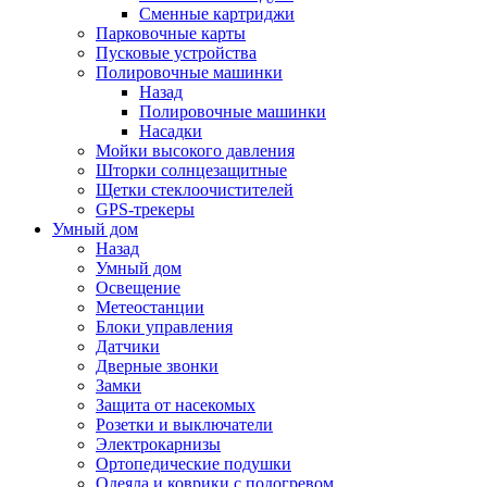
Сменные картриджи
Парковочные карты
Пусковые устройства
Полировочные машинки
Назад
Полировочные машинки
Насадки
Мойки высокого давления
Шторки солнцезащитные
Щетки стеклоочистителей
GPS-трекеры
Умный дом
Назад
Умный дом
Освещение
Метеостанции
Блоки управления
Датчики
Дверные звонки
Замки
Защита от насекомых
Розетки и выключатели
Электрокарнизы
Ортопедические подушки
Одеяла и коврики с подогревом