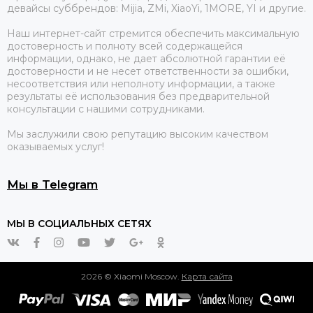
девайсы суббрендов: Mijia, ZMi, XiaoYi, 1MORE, YI и другие.
Наш интернет-сайт стремится обеспечить максимальную
достоверность и полноту всей содержащейся
информации, однако, не дает абсолютной гарантии её
достоверности и не несет ответственности за ошибки,
несоответствия или неполноту информации, а также
результаты её использования без предварительной
консультации с нашими сотрудниками.
Мы заслужили свою репутацию высоким качеством
оказываемых услуг!
Мы в Telegram
МЫ В СОЦИАЛЬНЫХ СЕТЯХ
2026 © Xiaomi Moscow.
Карта сайта