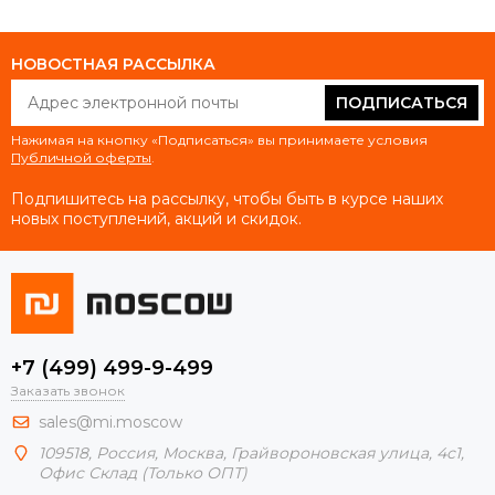
НОВОСТНАЯ РАССЫЛКА
ПОДПИСАТЬСЯ
Нажимая на кнопку «Подписаться» вы принимаете условия
Публичной оферты
.
Подпишитесь на рассылку, чтобы быть в курсе наших
новых поступлений, акций и скидок.
+7 (499) 499-9-499
Заказать звонок
sales@mi.moscow
109518,
Россия
,
Москва
, Грайвороновская улица, 4с1,
Офис Склад (Только ОПТ)