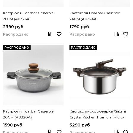
Кастрюля Hoarbar Casserole
Кастрюля Hoarbar Casserole
26CM (A0326A)
24CM (A0324A)
2390 руб
1790 руб
Распродано
Распродано
РАСПРОДАНО
РАСПРОДАНО
Кастрюля Hoarbar Casserole
Кастрюля-скороварка Xiaomi
20CM (A0320A)
Crystal Kitchen Titanium Micro-
Pressure Cooking Pot 28cm (JC-
1590 руб
3290 руб
WYG01)
Распродано
Распродано