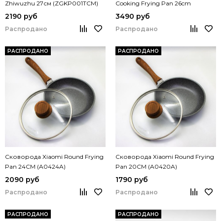
Zhiwuzhu 27см (ZGKP001TCM)
Cooking Frying Pan 26cm
(GJC03CM)
2190 руб
3490 руб
Распродано
Распродано
РАСПРОДАНО
РАСПРОДАНО
Сковорода Xiaomi Round Frying
Сковорода Xiaomi Round Frying
Pan 24CM (A0424A)
Pan 20CM (A0420A)
2090 руб
1790 руб
Распродано
Распродано
РАСПРОДАНО
РАСПРОДАНО