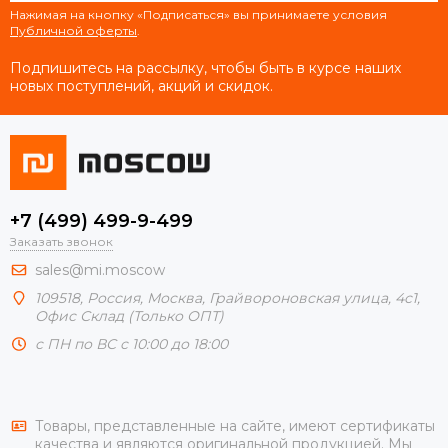
Нажимая на кнопку «Подписаться» вы принимаете условия
Публичной оферты
.
Подпишитесь на рассылку, чтобы быть в курсе наших
новых поступлений, акций и скидок.
+7 (499) 499-9-499
Заказать звонок
sales@mi.moscow
109518,
Россия
,
Москва
, Грайвороновская улица, 4с1,
Офис Склад (Только ОПТ)
с ПН по ВС с 10:00 до 18:00
Товары, представленные на сайте, имеют сертификаты
качества и являются оригинальной продукцией. Мы