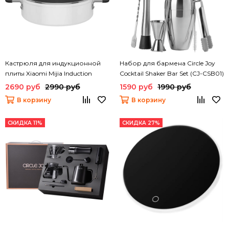
Кастрюля для индукционной
Набор для бармена Circle Joy
плиты Xiaomi Mijia Induction
Cocktail Shaker Bar Set (CJ-CSB01)
Cooker (GJT02CM)
2690 руб
2990 руб
1590 руб
1990 руб
В корзину
В корзину
СКИДКА 11%
СКИДКА 27%