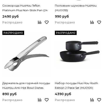
Сковорода HuoHou Teflon
Половник-шумовка HuoHou
Platinum Plus Non-Stick Pan (24
(HU0055)
см) (HU0070)
2490 руб
990 руб
Распродано
Распродано
РАСПРОДАНО
РАСПРОДАНО
Держатель для горячей посуды
Набор посуды Huo Hou Youth
HuoHou Anti-Hot Bowl Dishes
Edition 2 Piece Set (HU0109)
Folder (HU0049)
890 руб
4390 руб
Распродано
Распродано