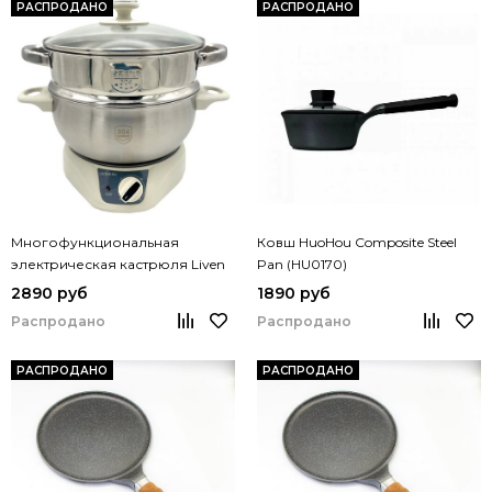
РАСПРОДАНО
РАСПРОДАНО
Многофункциональная
Ковш HuoHou Composite Steel
электрическая кастрюля Liven
Pan (HU0170)
DHG-200Z
2890 руб
1890 руб
Распродано
Распродано
РАСПРОДАНО
РАСПРОДАНО