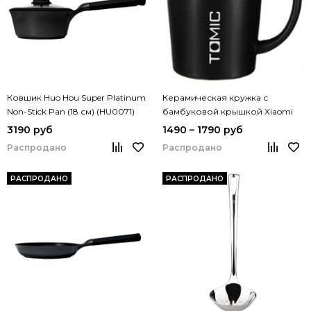
Ковшик Huo Hou Super Platinum
Керамическая кружка с
Non-Stick Pan (18 см) (HU0071)
бамбуковой крышкой Xiaomi
TomicCeramic Cup With Bamboo
3190 руб
1490 – 1790 руб
Cover (TC1316U)
Распродано
Распродано
РАСПРОДАНО
РАСПРОДАНО