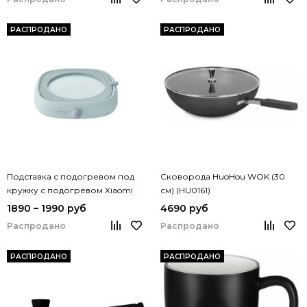
РАСПРОДАНО
РАСПРОДАНО
Подставка с подогревом под
Сковорода HuoHou WOK (30
кружку с подогревом Xiaomi
см) (HU0161)
Lofans S10
1890 – 1990 руб
4690 руб
Распродано
Распродано
РАСПРОДАНО
РАСПРОДАНО