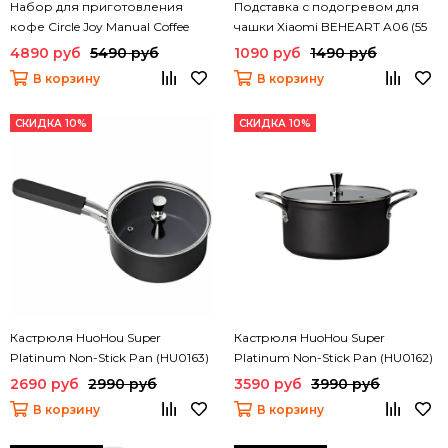
Набор для приготовления
Подставка с подогревом для
кофе Circle Joy Manual Coffee
чашки Xiaomi BEHEART A06 (55
Maker Set 9 in 1 (CJ-CFS01)
градусов)
4890 руб
5490 руб
1090 руб
1490 руб
В корзину
В корзину
СКИДКА 10%
СКИДКА 10%
Кастрюля HuoHou Super
Кастрюля HuoHou Super
Platinum Non-Stick Pan (HU0163)
Platinum Non-Stick Pan (HU0162)
2690 руб
2990 руб
3590 руб
3990 руб
В корзину
В корзину