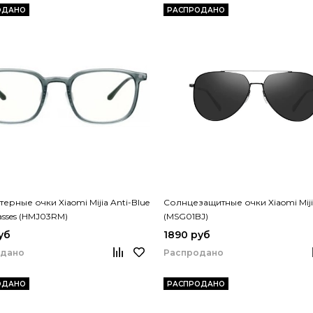
ОДАНО
РАСПРОДАНО
ерные очки Xiaomi Mijia Anti-Blue
Солнцезащитные очки Xiaomi Mijia
lasses (HMJ03RM)
(MSG01BJ)
уб
1890 руб
одано
Распродано
ОДАНО
РАСПРОДАНО