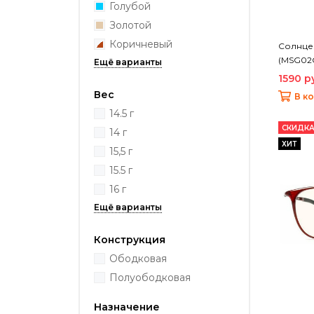
Голубой
Золотой
Коричневый
Солнцез
(MSG02
1590 р
Вес
В к
14.5 г
СКИДКА
14 г
ХИТ
15,5 г
15.5 г
16 г
Конструкция
Ободковая
Полуободковая
Назначение