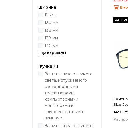
Ширина
В к
125 мм
РАСПР
130 мм
138 мм
139 мм
140 мм
Функции
Защита глаза от синего
света, испускаемого
светодиодными
телевизорами,
Компьют
компьютерными
Blue Go
мониторами и
флуоресцентными
1490 р
лампами
Распр
Защита глаза от синего