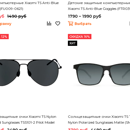
мпьютерные Xiaomi TS Anti-Blue
Детские защитные компьютерны
 (FU009-0621)
Xiaomi TS Anti-Blue Goggles (FTR03
уб
1490 руб
1790 – 1990 руб
орзину
Выбрать
 12%
СКИДКА 16%
ХИТ
ащитные очки Xiaomi TS Nylon
Солнцезащитные очки Xiaomi TS T
d Sunglasses TSS101-2 Pilot Model
Nylon Polarized Sunglasses Matte (
0220)
уб
2490 руб
3790 руб
4490 руб