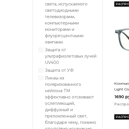
света, испускаемого
РАСПР
светодиодными
телевизорами,
компьютерными
мониторами и
флуоресцентными
лампами.
Защита от
ультрафиолетовых лучей
UV400
Защита от УФ
Линзы из
Компьют
поляризованного
Light G
нейлона ТМ
1690 р
эффективно отсеивают
ослепляющий,
Распр
диффузный и
преломленный свет,
РАСПР
благодаря чему, помимо
отсутствия искажения