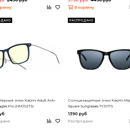
орзину
В корзину
ОДАНО
РАСПРОДАНО
ерные очки Xiaomi Adult Anti-
Солнцезащитные очки Xiaomi Mijia
ggles Pro (HMJ02TS)
Square Sunglasses TYJ01TS
уб
1390 руб
одано
Распродано