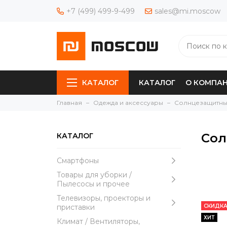
+7 (499) 499-9-499
sales@mi.moscow
КАТАЛОГ
КАТАЛОГ
О КОМПА
Главная
Одежда и аксессуары
Солнцезащитны
Сол
КАТАЛОГ
Смартфоны
Товары для уборки /
Пылесосы и прочее
Телевизоры, проекторы и
приставки
СКИДКА
ХИТ
Климат / Вентиляторы,