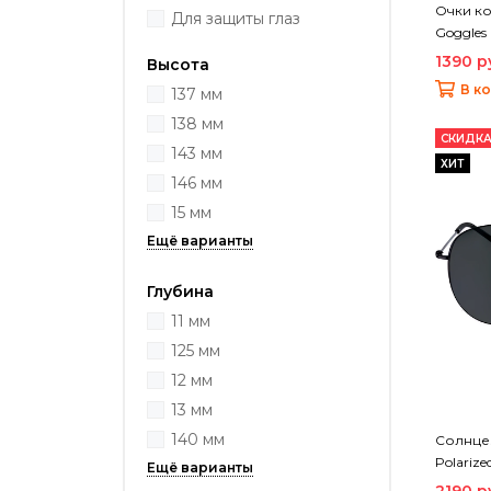
Очки ко
Для защиты глаз
Goggles
1390 р
Высота
В к
137 мм
138 мм
СКИДКА
143 мм
ХИТ
146 мм
15 мм
Глубина
11 мм
125 мм
12 мм
13 мм
140 мм
Солнцез
Polarize
2190 р