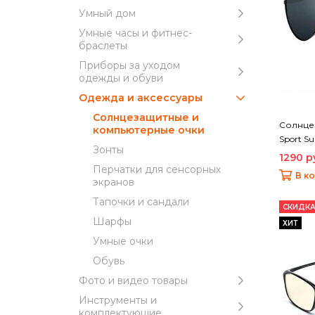
Умный дом
Умные часы и фитнес-
браслеты
Приборы за уходом
одежды и обуви
Одежда и аксессуары
Солнцезащитные и
Солнцез
компьютерные очки
Sport Su
Зонты
1290 р
Перчатки для сенсорных
В к
экранов
Тапочки и сандали
СКИДКА
Шарфы
ХИТ
Умные очки
Обувь
Фото и видео товары
Инструменты и
комплектующие