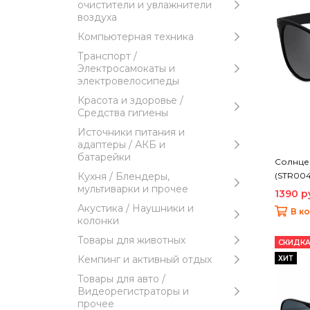
очистители и увлажнители
воздуха
Компьютерная техника
Транспорт /
Электросамокаты и
электровелосипеды
Красота и здоровье /
Средства гигиены
Источники питания и
адаптеры / АКБ и
батарейки
Солнцез
(STR004
Кухня / Блендеры,
мультиварки и прочее
1390 р
Акустика / Наушники и
В к
колонки
Товары для животных
СКИДКА
Кемпинг и активный отдых
ХИТ
Товары для авто /
Видеорегистраторы и
прочее