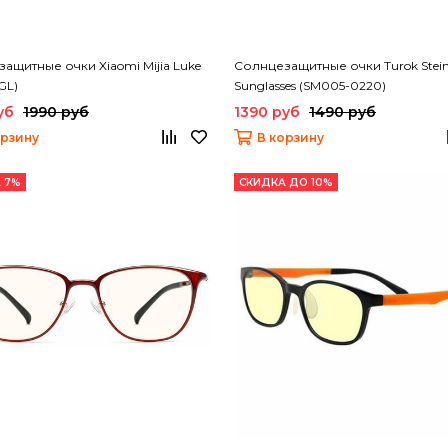
ащитные очки Xiaomi Mijia Luke
Солнцезащитные очки Turok Stein
GL)
Sunglasses (SM005-0220)
уб
1990 руб
1390 руб
1490 руб
орзину
В корзину
 7%
СКИДКА ДО 10%