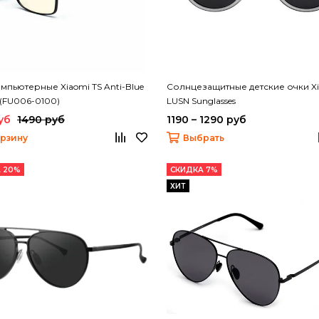
мпьютерные Xiaomi TS Anti-Blue
Солнцезащитные детские очки X
 (FU006-0100)
LUSN Sunglasses
уб
1490 руб
1190 – 1290 руб
орзину
Выбрать
 20%
СКИДКА 7%
ХИТ