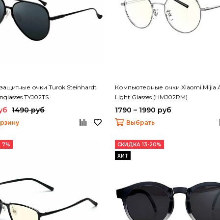
ащитные очки Turok Steinhardt
Компьютерные очки Xiaomi Mijia A
nglasses TYJ02TS
Light Glasses (HMJ02RM)
уб
1490 руб
1790 – 1990 руб
орзину
Выбрать
 7%
СКИДКА 13-20%
ХИТ