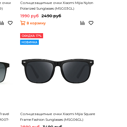
е очки
Солнцезащитные очки Xiaomi Mijia Nylon
9)
Polarized Sunglasses (MSG03GL)
1990 руб
2490 руб
В корзину
СКИДКА 17%
НОВИНКА
ravel
Солнцезащитные очки Xiaomi Mijia Square
SM007-
Frame Fashion Sunglasses (MSG06GL)
2890 руб
3490 руб