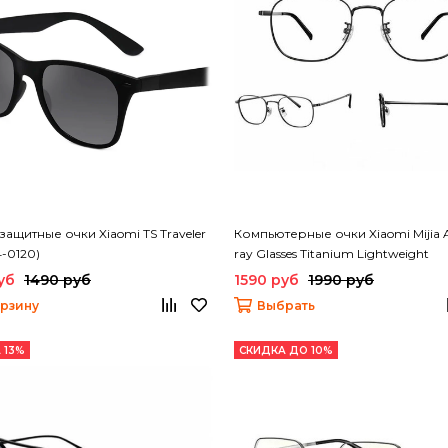
ащитные очки Xiaomi TS Traveler
Компьютерные очки Xiaomi Mijia A
-0120)
ray Glasses Titanium Lightweight
(HMJ06LM)
уб
1490 руб
1590 руб
1990 руб
орзину
Выбрать
 13%
СКИДКА ДО 10%