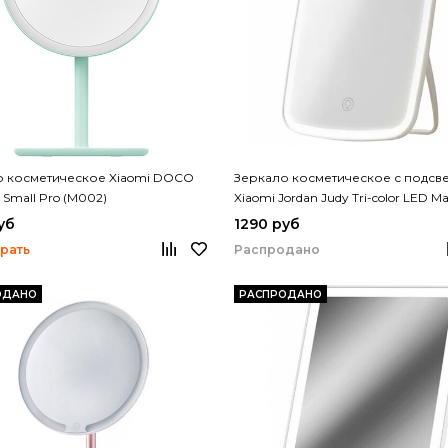
о косметическое Xiaomi DOCO
Зеркало косметическое с подсв
 Small Pro (M002)
Xiaomi Jordan Judy Tri-color LED M
Mirror (NV505)
уб
1290 руб
рать
Распродано
ОДАНО
РАСПРОДАНО