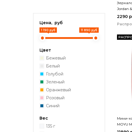
Зеркало
Jordan 
(NV532)
2290 
Цена, руб
Распр
1 190 руб
11 890 руб
РАСПР
Цвет
Бежевый
Белый
Голубой
Зеленый
Оранжевый
Розовый
Синий
Вес
Мини-хо
MOYU Ma
135 г
11890 