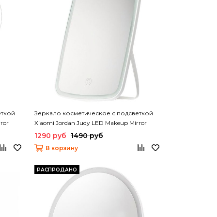
еткой
Зеркало косметическое с подсветкой
ror
Xiaomi Jordan Judy LED Makeup Mirror
(NV026)
1290 руб
1490 руб
В корзину
РАСПРОДАНО