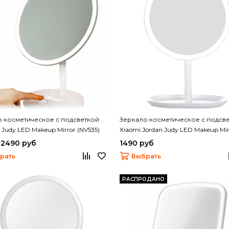
 косметическое с подсветкой
Зеркало косметическое с подсв
 Judy LED Makeup Mirror (NV535)
Xiaomi Jordan Judy LED Makeup Mir
(NV543)
 2490 руб
1490 руб
рать
Выбрать
РАСПРОДАНО