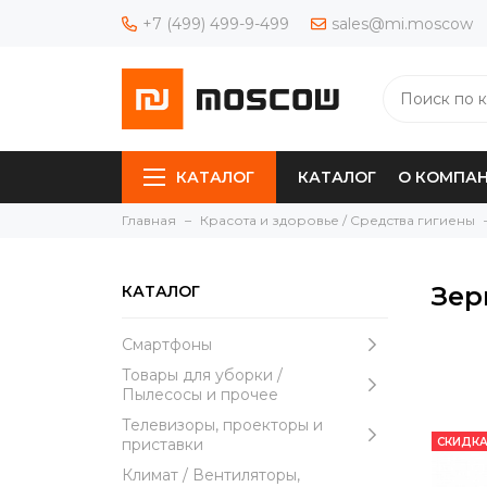
+7 (499) 499-9-499
sales@mi.moscow
КАТАЛОГ
КАТАЛОГ
О КОМПА
Главная
Красота и здоровье / Средства гигиены
Зер
КАТАЛОГ
Смартфоны
Товары для уборки /
Пылесосы и прочее
Телевизоры, проекторы и
приставки
СКИДКА
Климат / Вентиляторы,