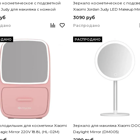
 косметическое с подсветкой
Зеркало косметическое с подсв
& Judy для макияжа с ножкой
Xiaomi Jordan Judy LED Makeup Mir
(NV549)
руб
3090 руб
одано
Распродано
ОДАНО
РАСПРОДАНО
лодильник для косметики Xiaomi
Зеркало для макияжа Xiaomi DO
gic Mirror 220V 18.8L (HL-02M)
Daylight Mirror (DM005)
руб
2190 руб