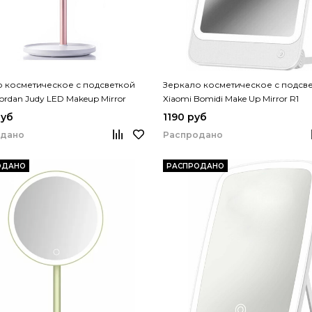
 косметическое с подсветкой
Зеркало косметическое с подсв
Jordan Judy LED Makeup Mirror
Xiaomi Bomidi Make Up Mirror R1
руб
1190 руб
одано
Распродано
ОДАНО
РАСПРОДАНО