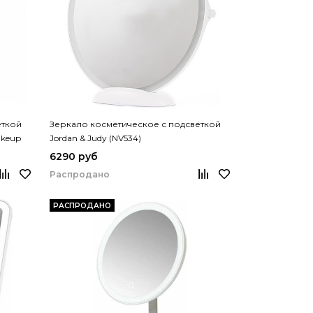
еткой
Зеркало косметическое с подсветкой
akeup
Jordan & Judy (NV534)
6290 руб
Распродано
РАСПРОДАНО