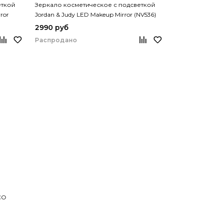
еткой
Зеркало косметическое с подсветкой
ror
Jordan & Judy LED Makeup Mirror (NV536)
2990 руб
Распродано
CO