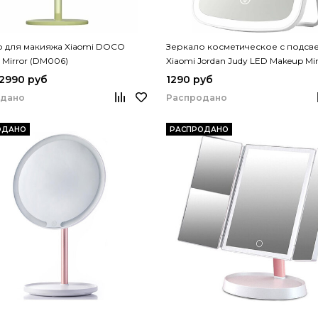
о для макияжа Xiaomi DOCO
Зеркало косметическое с подсв
t Mirror (DM006)
Xiaomi Jordan Judy LED Makeup Mir
Upgrade (NV663)
 2990 руб
1290 руб
одано
Распродано
ОДАНО
РАСПРОДАНО