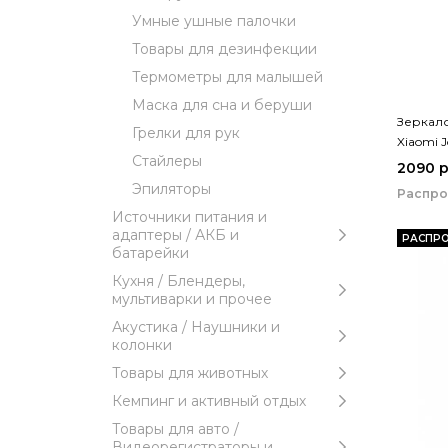
Умные ушные палочки
Товары для дезинфекции
Термометры для малышей
Маска для сна и беруши
Зеркало
Грелки для рук
Xiaomi 
Стайлеры
(NV532)
2090 
Эпиляторы
Распр
Источники питания и
адаптеры / АКБ и
РАСПР
батарейки
Кухня / Блендеры,
мультиварки и прочее
Акустика / Наушники и
колонки
Товары для животных
Кемпинг и активный отдых
Товары для авто /
Видеорегистраторы и