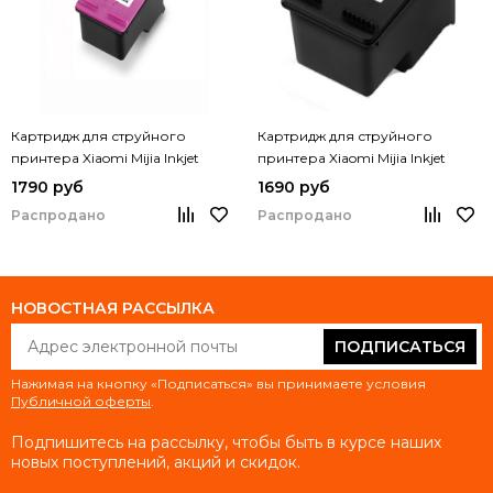
Картридж для струйного
Картридж для струйного
принтера Xiaomi Mijia Inkjet
принтера Xiaomi Mijia Inkjet
Printing Machine (PMYTJMHHT02)
Printing Machine (PMYTJMHHT01)
1790 руб
1690 руб
Распродано
Распродано
НОВОСТНАЯ РАССЫЛКА
ПОДПИСАТЬСЯ
Нажимая на кнопку «Подписаться» вы принимаете условия
Публичной оферты
.
Подпишитесь на рассылку, чтобы быть в курсе наших
новых поступлений, акций и скидок.