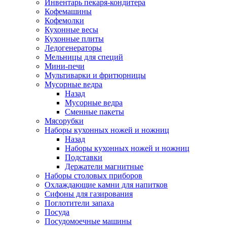
Инвентарь пекаря-кондитера
Кофемашины
Кофемолки
Кухонные весы
Кухонные плиты
Ледогенераторы
Мельницы для специй
Мини-печи
Мультиварки и фритюрницы
Мусорные ведра
Назад
Мусорные ведра
Сменные пакеты
Мясорубки
Наборы кухонных ножей и ножниц
Назад
Наборы кухонных ножей и ножниц
Подставки
Держатели магнитные
Наборы столовых приборов
Охлаждающие камни для напитков
Сифоны для газирования
Поглотители запаха
Посуда
Посудомоечные машины