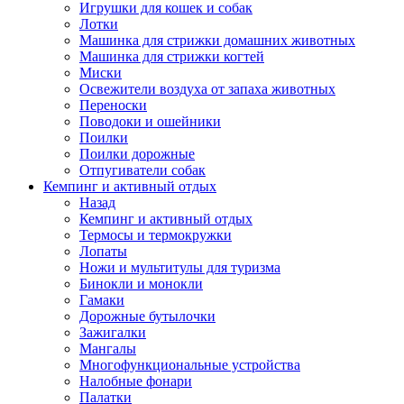
Игрушки для кошек и собак
Лотки
Машинка для стрижки домашних животных
Машинка для стрижки когтей
Миски
Освежители воздуха от запаха животных
Переноски
Поводоки и ошейники
Поилки
Поилки дорожные
Отпугиватели собак
Кемпинг и активный отдых
Назад
Кемпинг и активный отдых
Термосы и термокружки
Лопаты
Ножи и мультитулы для туризма
Бинокли и монокли
Гамаки
Дорожные бутылочки
Зажигалки
Мангалы
Многофункциональные устройства
Налобные фонари
Палатки