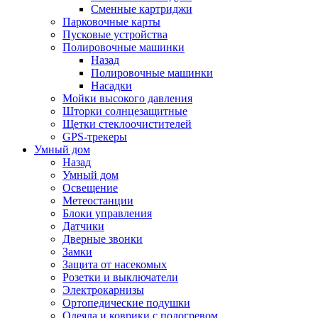
Сменные картриджи
Парковочные карты
Пусковые устройства
Полировочные машинки
Назад
Полировочные машинки
Насадки
Мойки высокого давления
Шторки солнцезащитные
Щетки стеклоочистителей
GPS-трекеры
Умный дом
Назад
Умный дом
Освещение
Метеостанции
Блоки управления
Датчики
Дверные звонки
Замки
Защита от насекомых
Розетки и выключатели
Электрокарнизы
Ортопедические подушки
Одеяла и коврики с подогревом