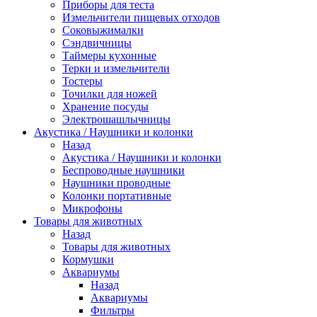
Приборы для теста
Измельчители пищевых отходов
Cоковыжималки
Сэндвичницы
Таймеры кухонные
Терки и измельчители
Тостеры
Точилки для ножей
Хранение посуды
Электрошашлычницы
Акустика / Наушники и колонки
Назад
Акустика / Наушники и колонки
Беспроводные наушники
Наушники проводные
Колонки портативные
Микрофоны
Товары для животных
Назад
Товары для животных
Кормушки
Аквариумы
Назад
Аквариумы
Фильтры