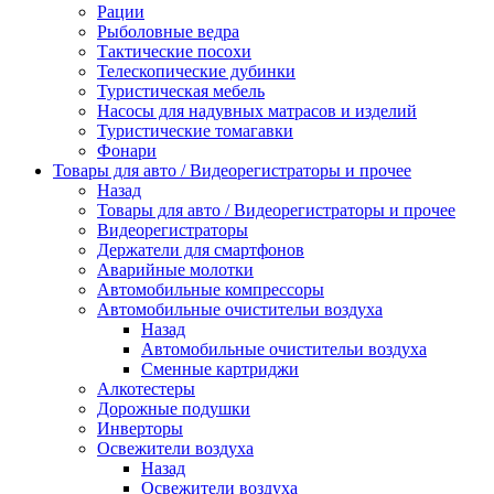
Рации
Рыболовные ведра
Тактические посохи
Телескопические дубинки
Туристическая мебель
Насосы для надувных матрасов и изделий
Туристические томагавки
Фонари
Товары для авто / Видеорегистраторы и прочее
Назад
Товары для авто / Видеорегистраторы и прочее
Видеорегистраторы
Держатели для смартфонов
Аварийные молотки
Автомобильные компрессоры
Автомобильные очистительи воздуха
Назад
Автомобильные очистительи воздуха
Сменные картриджи
Алкотестеры
Дорожные подушки
Инверторы
Освежители воздуха
Назад
Освежители воздуха