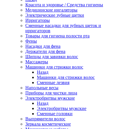
Красота и здоровье / Средства гигиены
Медицинские ингаляторы
Электрические зубные щетки
Ирригаторы
Сменные насадки для зубных щеток и
ирригаторов
Товары для гигиена полости рта
Фены
Насадки для фена
Держатели для фена
Щипцы для завивки волос
Массажеры
Машинки для стрижки волос
Назад
Машинки для стрижки волос
Сменные лезвия
Напольные весы
Приборы для чистки лица
Электробритвы мужские
Назад
Электробритвы мужские
Сменные головки
Выпрямители волос
Зеркала косметические