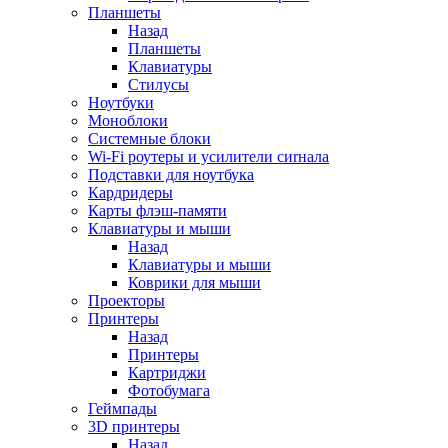
Планшеты
Назад
Планшеты
Клавиатуры
Стилусы
Ноутбуки
Моноблоки
Системные блоки
Wi-Fi роутеры и усилители сиrнала
Подставки для ноутбука
Кардридеры
Карты флэш-памяти
Клавиатуры и мыши
Назад
Клавиатуры и мыши
Коврики для мыши
Проекторы
Принтеры
Назад
Принтеры
Картриджи
Фотобумага
Геймпады
3D принтеры
Назад