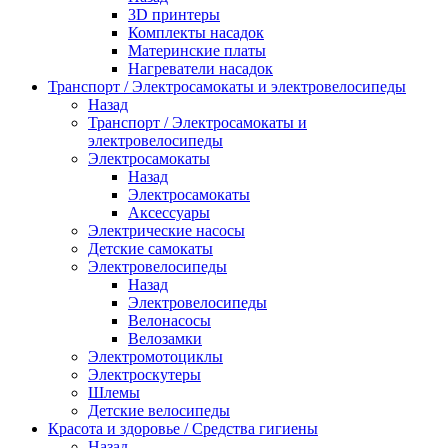
3D принтеры
Комплекты насадок
Материнские платы
Нагреватели насадок
Транспорт / Электросамокаты и электровелосипеды
Назад
Транспорт / Электросамокаты и
электровелосипеды
Электросамокаты
Назад
Электросамокаты
Аксессуары
Электрические насосы
Детские самокаты
Электровелосипеды
Назад
Электровелосипеды
Велонасосы
Велозамки
Электромотоциклы
Электроскутеры
Шлемы
Детские велосипеды
Красота и здоровье / Средства гигиены
Назад