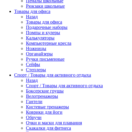
Пеналы школьные
Рюкзаки школьные
Товары для офиса
Назад
Товары для офиса
Подарочные наборы
Помпы и кулеры
Калькуляторы
Компьютерные кресла
Ножницы
Органайзеры
Ручки письменные
Сейфы
Степлеры
Спорт / Товары для активного отдыха
Назад
Спорт / Товары для активного отдыха
Боксерские грушы
Велотренажеры
Гантели
Кистевые тренажеры
Коврики для йоги
Обручи
Очки и маски для плавания
Скакалки для фитнеса