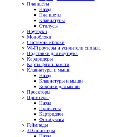
Планшеты
Назад
Планшеты
Клавиатуры
Стилусы
Ноутбуки
Моноблоки
Системные блоки
Wi-Fi роутеры и усилители сиrнала
Подставки для ноутбука
Кардридеры
Карты флэш-памяти
Клавиатуры и мыши
Назад
Клавиатуры и мыши
Коврики для мыши
Проекторы
Принтеры
Назад
Принтеры
Картриджи
Фотобумага
Геймпады
3D принтеры
Назад