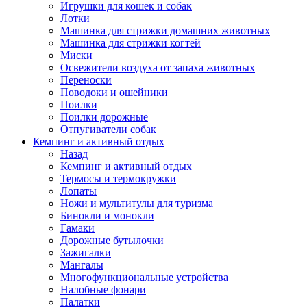
Игрушки для кошек и собак
Лотки
Машинка для стрижки домашних животных
Машинка для стрижки когтей
Миски
Освежители воздуха от запаха животных
Переноски
Поводоки и ошейники
Поилки
Поилки дорожные
Отпугиватели собак
Кемпинг и активный отдых
Назад
Кемпинг и активный отдых
Термосы и термокружки
Лопаты
Ножи и мультитулы для туризма
Бинокли и монокли
Гамаки
Дорожные бутылочки
Зажигалки
Мангалы
Многофункциональные устройства
Налобные фонари
Палатки