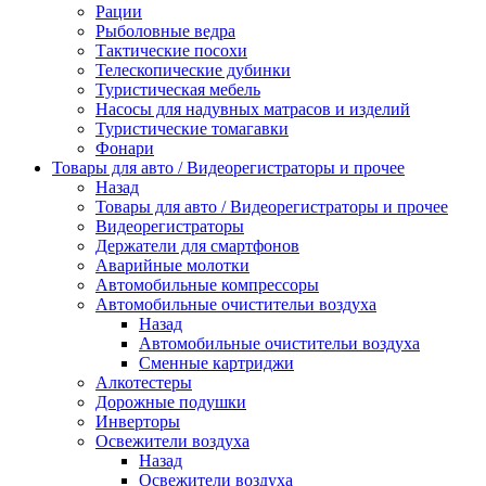
Рации
Рыболовные ведра
Тактические посохи
Телескопические дубинки
Туристическая мебель
Насосы для надувных матрасов и изделий
Туристические томагавки
Фонари
Товары для авто / Видеорегистраторы и прочее
Назад
Товары для авто / Видеорегистраторы и прочее
Видеорегистраторы
Держатели для смартфонов
Аварийные молотки
Автомобильные компрессоры
Автомобильные очистительи воздуха
Назад
Автомобильные очистительи воздуха
Сменные картриджи
Алкотестеры
Дорожные подушки
Инверторы
Освежители воздуха
Назад
Освежители воздуха