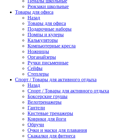
Пеналы школьные
Рюкзаки школьные
Товары для офиса
Назад
Товары для офиса
Подарочные наборы
Помпы и кулеры
Калькуляторы
Компьютерные кресла
Ножницы
Органайзеры
Ручки письменные
Сейфы
Степлеры
Спорт / Товары для активного отдыха
Назад
Спорт / Товары для активного отдыха
Боксерские грушы
Велотренажеры
Гантели
Кистевые тренажеры
Коврики для йоги
Обручи
Очки и маски для плавания
Скакалки для фитнеса