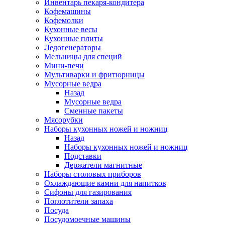
Инвентарь пекаря-кондитера
Кофемашины
Кофемолки
Кухонные весы
Кухонные плиты
Ледогенераторы
Мельницы для специй
Мини-печи
Мультиварки и фритюрницы
Мусорные ведра
Назад
Мусорные ведра
Сменные пакеты
Мясорубки
Наборы кухонных ножей и ножниц
Назад
Наборы кухонных ножей и ножниц
Подставки
Держатели магнитные
Наборы столовых приборов
Охлаждающие камни для напитков
Сифоны для газирования
Поглотители запаха
Посуда
Посудомоечные машины