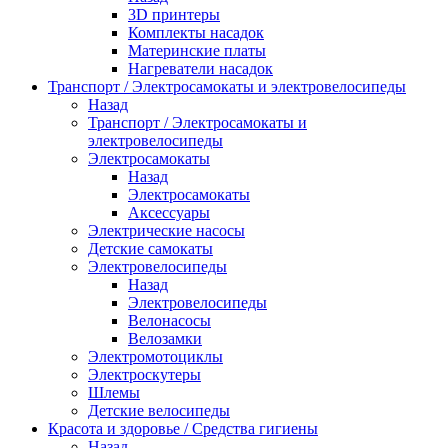
3D принтеры
Комплекты насадок
Материнские платы
Нагреватели насадок
Транспорт / Электросамокаты и электровелосипеды
Назад
Транспорт / Электросамокаты и
электровелосипеды
Электросамокаты
Назад
Электросамокаты
Аксессуары
Электрические насосы
Детские самокаты
Электровелосипеды
Назад
Электровелосипеды
Велонасосы
Велозамки
Электромотоциклы
Электроскутеры
Шлемы
Детские велосипеды
Красота и здоровье / Средства гигиены
Назад