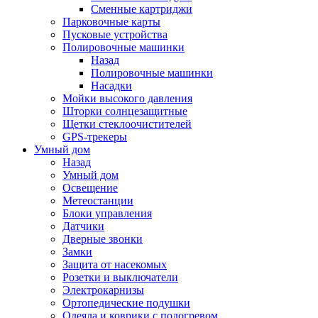
Сменные картриджи
Парковочные карты
Пусковые устройства
Полировочные машинки
Назад
Полировочные машинки
Насадки
Мойки высокого давления
Шторки солнцезащитные
Щетки стеклоочистителей
GPS-трекеры
Умный дом
Назад
Умный дом
Освещение
Метеостанции
Блоки управления
Датчики
Дверные звонки
Замки
Защита от насекомых
Розетки и выключатели
Электрокарнизы
Ортопедические подушки
Одеяла и коврики с подогревом