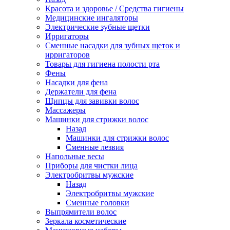
Красота и здоровье / Средства гигиены
Медицинские ингаляторы
Электрические зубные щетки
Ирригаторы
Сменные насадки для зубных щеток и
ирригаторов
Товары для гигиена полости рта
Фены
Насадки для фена
Держатели для фена
Щипцы для завивки волос
Массажеры
Машинки для стрижки волос
Назад
Машинки для стрижки волос
Сменные лезвия
Напольные весы
Приборы для чистки лица
Электробритвы мужские
Назад
Электробритвы мужские
Сменные головки
Выпрямители волос
Зеркала косметические