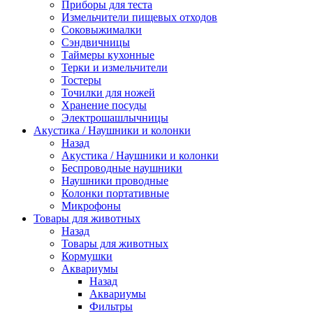
Приборы для теста
Измельчители пищевых отходов
Cоковыжималки
Сэндвичницы
Таймеры кухонные
Терки и измельчители
Тостеры
Точилки для ножей
Хранение посуды
Электрошашлычницы
Акустика / Наушники и колонки
Назад
Акустика / Наушники и колонки
Беспроводные наушники
Наушники проводные
Колонки портативные
Микрофоны
Товары для животных
Назад
Товары для животных
Кормушки
Аквариумы
Назад
Аквариумы
Фильтры