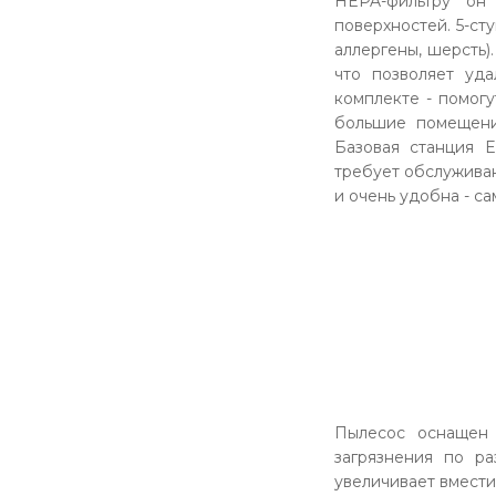
HEPA-фильтру он
поверхностей. 5-ст
аллергены, шерсть)
что позволяет уд
комплекте - помогу
большие помещени
Базовая станция E
требует обслуживан
и очень удобна - с
Пылесос оснащен 
загрязнения по ра
увеличивает вмести