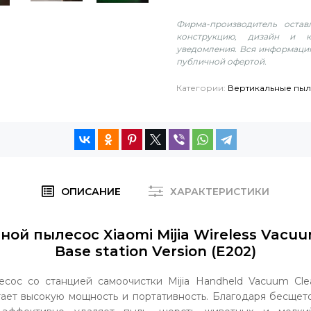
Фирма-производитель оста
конструкцию, дизайн и к
уведомления. Вся информация
публичной офертой.
Категории:
Вертикальные пы
ОПИСАНИЕ
ХАРАКТЕРИСТИКИ
ой пылесос Xiaomi Mijia Wireless Vacuu
Base station Version (E202)
сос со станцией самоочистки Mijia Handheld Vacuum Clea
етает высокую мощность и портативность. Благодаря бесще