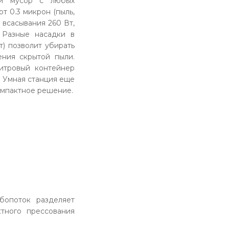
ий мусор с любых
т 0.3 микрон (пыль,
 всасывания 260 Вт,
 Разные насадки в
т) позволит убирать
ния скрытой пыли.
литровый контейнер
. Умная станция еще
компактное решение.
бопоток разделяет
ктного прессования