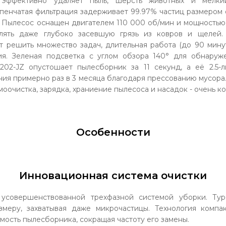
 эффективно удаляет пыль, шерсть животных и мелк
упенчатая фильтрация задерживает 99.97% частиц размером о
. Пылесос оснащен двигателем 110 000 об/мин и мощностью
алять даже глубоко засевшую грязь из ковров и щелей.
т решить множество задач, длительная работа (до 90 мину
я. Зеленая подсветка с углом обзора 140° для обнаруже
202-JZ опустошает пылесборник за 11 секунд, а её 2.5-
ия примерно раз в 3 месяца благодаря прессованию мусора
амоочистка, зарядка, храниение пылесоса и насадок - очень 
Особенности
Инновационная система очистки
усовершенствованной трехфазной системой уборки. Тур
змеру, захватывая даже микрочастицы. Технология компа
мость пылесборника, сокращая частоту его замены.