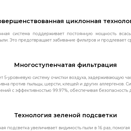
овершенствованная циклонная техноло
лонная система поддерживает постоянную мощность всасы
пыли. Это предотвращает забивание фильтров и продлевает с
Многоступенчатая фильтрация
ует 5-уровневую систему очистки воздуха, задерживающую час
вна против пыльцы, шерсти, клещей и других аллергенов. С
нений с эффективностью 99.97%, обеспечивая безопасность д
Технология зеленой подсветки
ная подсветка увеличивает видимость пыли в 16 раз, помога