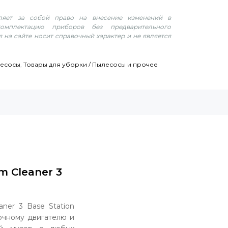
вляет за собой право на внесение изменений в
омплектацию приборов без предварительного
 на сайте носит справочный характер и не является
лесосы
,
Товары для уборки / Пылесосы и прочее
m Cleaner 3
ner 3 Base Station
точному двигателю и