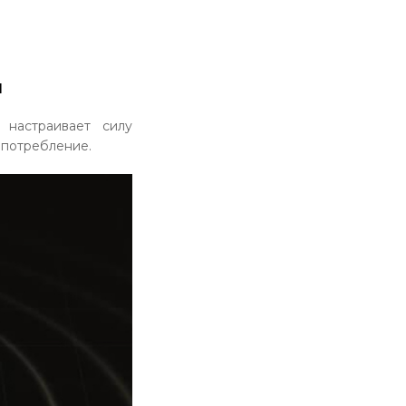
и
 настраивает силу
опотребление.