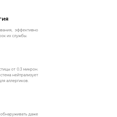
гия
вания, эффективно
рок их службы.
тицы от 0.3 микрон.
истема нейтрализует
ля аллергиков.
я обнаруживать даже