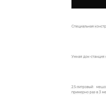
Специальная конст
Умная док-станция 
2.5-литровый меш
примерно раз в 3 м