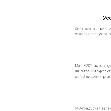
Ус
12-канальная цик
отделяя воздух от 
Mijia E202 использ
Фильтрация эффекти
до 20 видов загряз
140-градусная зеле