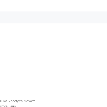
ышка корпуса может
итуациям.