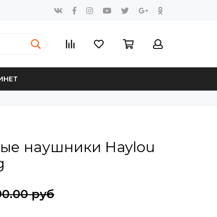
ИНЕТ
ые наушники Haylou
g
90.00 руб