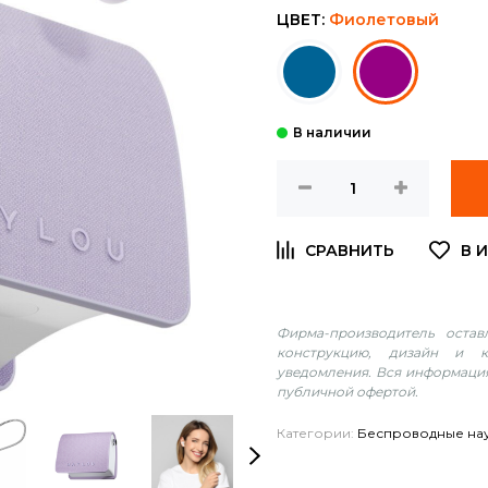
ЦВЕТ:
Фиолетовый
Фирма-производитель оста
конструкцию, дизайн и к
уведомления. Вся информация
публичной офертой.
Категории:
Беспроводные на