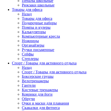
Пеналы школьные
Рюкзаки школьные
Товары для офиса
Назад
Товары для офиса
Подарочные наборы
Помпы и кулеры
Калькуляторы
Компьютерные кресла
Ножницы
Органайзеры
Ручки письменные
Сейфы
Степлеры
Спорт / Товары для активного отдыха
Назад
Спорт / Товары для активного отдыха
Боксерские грушы
Велотренажеры
Гантели
Кистевые тренажеры
Коврики для йоги
Обручи
Очки и маски для плавания
Скакалки для фитнеса