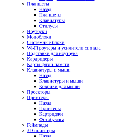
Планшеты
Назад
Планшеты
Клавиатуры
Стилусы
Ноутбуки
Моноблоки
Системные блоки
Wi-Fi роутеры и усилители сиrнала
Подставки для ноутбука
Кардридеры
Карты флэш-памяти
Клавиатуры и мыши
Назад
Клавиатуры и мыши
Коврики для мыши
Проекторы
Принтеры
Назад
Принтеры
Картриджи
Фотобумага
Геймпады
3D принтеры
Назад