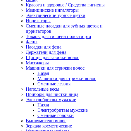
Красота и здоровье / Средства гигиены
Медицинские ингаляторы
Электрические зубные щетки
Ирригаторы
Сменные насадки для зубных щеток и
ирригаторов
Товары для гигиена полости рта
Фены
Насадки для фена
Держатели для фена
Щипцы для завивки волос
Массажеры
Машинки для стрижки волос
Назад
Машинки для стрижки волос
Сменные лезвия
Напольные весы
Приборы для чистки лица
Электробритвы мужские
Назад
Электробритвы мужские
Сменные головки
Выпрямители волос
Зеркала косметические