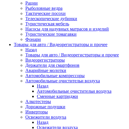
Рации
Рыболовные ведра
Тактические посохи
Телескопические дубинки
Туристическая мебель
Насосы для надувных матрасов и изделий
Туристические томагавки
Фонари
Товары для авто / Видеорегистраторы и прочее
Назад
Товары для авто / Видеорегистраторы и прочее
Видеорегистраторы
Держатели для смартфонов
Аварийные молотки
Автомобильные компрессоры
Автомобильные очистительи воздуха
Назад
Автомобильные очистительи воздуха
Сменные картриджи
Алкотестеры
Дорожные подушки
Инверторы
Освежители воздуха
Назад
Освежители воздуха