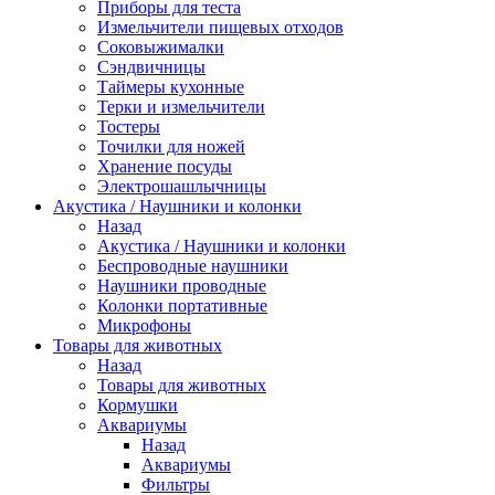
Приборы для теста
Измельчители пищевых отходов
Cоковыжималки
Сэндвичницы
Таймеры кухонные
Терки и измельчители
Тостеры
Точилки для ножей
Хранение посуды
Электрошашлычницы
Акустика / Наушники и колонки
Назад
Акустика / Наушники и колонки
Беспроводные наушники
Наушники проводные
Колонки портативные
Микрофоны
Товары для животных
Назад
Товары для животных
Кормушки
Аквариумы
Назад
Аквариумы
Фильтры