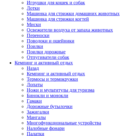
Игрушки для кошек и собак
Лотки
Машинка для стрижки домашних животных
Машинка для стрижки когтей
Миски
Освежители воздуха от запаха животных
Переноски
Поводоки и ошейники
Поилки
Поилки дорожные
Отпугиватели собак
Кемпинг и активный отдых
Назад
Кемпинг и активный отдых
Термосы и термокружки
Лопаты
Ножи и мультитулы для туризма
Бинокли и монокли
Гамаки
Дорожные бутылочки
Зажигалки
Мангалы
Многофункциональные устройства
Налобные фонари
Палатки