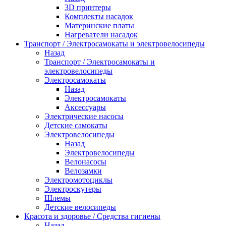
3D принтеры
Комплекты насадок
Материнские платы
Нагреватели насадок
Транспорт / Электросамокаты и электровелосипеды
Назад
Транспорт / Электросамокаты и
электровелосипеды
Электросамокаты
Назад
Электросамокаты
Аксессуары
Электрические насосы
Детские самокаты
Электровелосипеды
Назад
Электровелосипеды
Велонасосы
Велозамки
Электромотоциклы
Электроскутеры
Шлемы
Детские велосипеды
Красота и здоровье / Средства гигиены
Назад