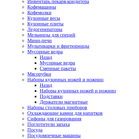
Инвентарь пекаря-кондитера
Кофемашины
Кофемолки
Кухонные весы
Кухонные плиты
Ледогенераторы
Мельницы для специй
Мини-печи
Мультиварки и фритюрницы
Мусорные ведра
Назад
Мусорные ведра
Сменные пакеты
Мясорубки
Наборы кухонных ножей и ножниц
Назад
Наборы кухонных ножей и ножниц
Подставки
Держатели магнитные
Наборы столовых приборов
Охлаждающие камни для напитков
Сифоны для газирования
Поглотители запаха
Посуда
Посудомоечные машины