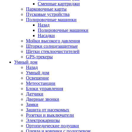
Сменные картриджи
Парковочные карты
Пусковые устройства
Полировочные машинки
Назад
Полировочные машинки
Насадки
Мойки высокого давления
Шторки солнцезащитные
Щетки стеклоочистителей
GPS-трекеры
Умный дом
Назад
Умный дом
Освещение
Метеостанции
Блоки управления
Датчики
Дверные звонки
Замки
Защита от насекомых
Розетки и выключатели
Электрокарнизы
Ортопедические подушки
Одеяла и коврики с подогревом