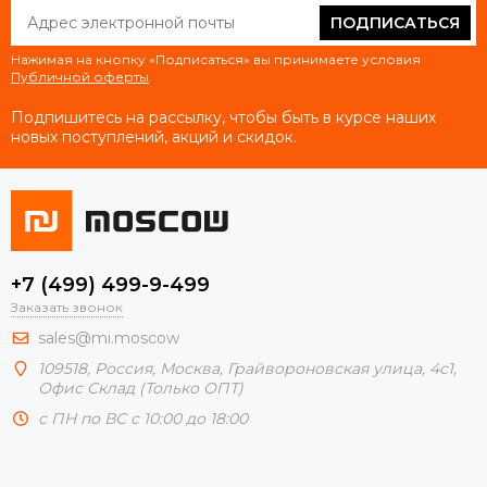
ПОДПИСАТЬСЯ
Нажимая на кнопку «Подписаться» вы принимаете условия
Публичной оферты
.
Подпишитесь на рассылку, чтобы быть в курсе наших
новых поступлений, акций и скидок.
+7 (499) 499-9-499
Заказать звонок
sales@mi.moscow
109518,
Россия
,
Москва
, Грайвороновская улица, 4с1,
Офис Склад (Только ОПТ)
с ПН по ВС с 10:00 до 18:00