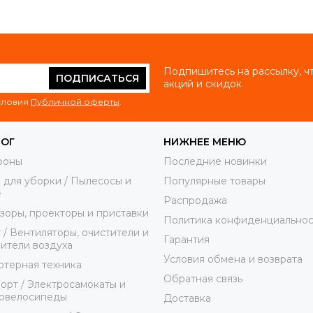
Подпишитесь на рассылку, ч
ПОДПИСАТЬСЯ
акций и скидок.
условия
Публичной оферты
.
ЛОГ
НИЖНЕЕ МЕНЮ
фоны
Последние новинки
 для уборки / Пылесосы и
Популярные товары
е
Распродажа
зоры, проекторы и приставки
Политика конфиденциальнос
 / Вентиляторы, очистители и
Гарантия
ители воздуха
Условия обмена и возврата
терная техника
Обратная связь
орт / Электросамокаты и
ровелосипеды
Доставка