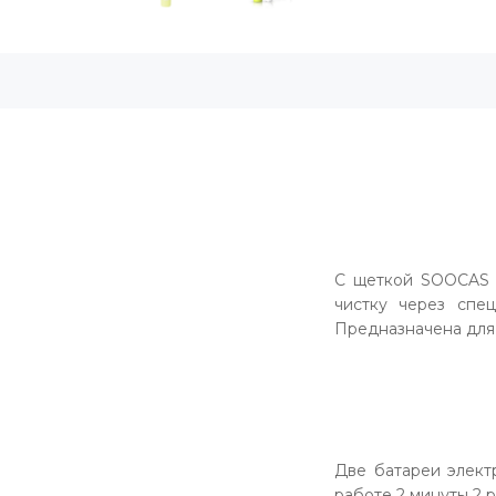
С щеткой SOOCAS K
чистку через спе
Предназначена для 
Две батареи элект
работе 2 минуты 2 