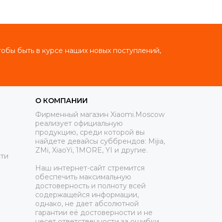
тобы быть в курсе наших новых поступлений,
О КОМПАНИИ
Фирменный магазин Xiaomi.Moscow
реализует официальную
продукцию, среди которой вы
найдете девайсы суббрендов: Mijia,
ZMi, XiaoYi, 1MORE, YI и другие.
ти
Наш интернет-сайт стремится
обеспечить максимальную
достоверность и полноту всей
содержащейся информации,
однако, не дает абсолютной
гарантии её достоверности и не
несет ответственности за ошибки,