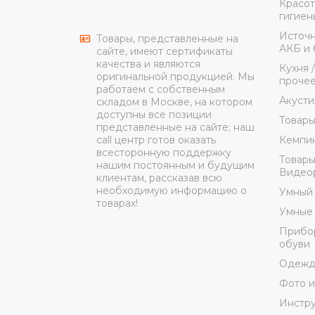
Красот
гигиен
Источн
Товары, представленные на
АКБ и 
сайте, имеют сертификаты
качества и являются
Кухня 
оригинальной продукцией. Мы
проче
работаем с собственным
Акусти
складом в Москве, на котором
доступны все позиции
Товары
представленные на сайте; наш
Кемпин
call центр готов оказать
всесторонную поддержку
Товары
нашим постоянным и будущим
Видеор
клиентам, рассказав всю
необходимую информацию о
Умный
товарах!
Умные 
Прибор
обуви
Одежда
Фото и
Инстр