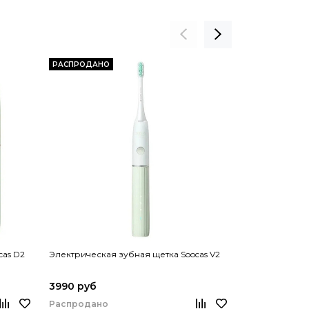
РАСПРОДАНО
РАСПРОДАНО
cas D2
Электрическая зубная щетка Soocas V2
Электрическая
Pro (с дезинф
3990 руб
4890 – 5890
Распродано
Распродано