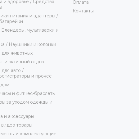
а и здоровье / Средства
Оплата
ы
Контакты
ики питания и адаптеры /
батарейки
/ Блендеры, мультиварки и
е
ка / Наушники и колонки
 для животных
г и активный отдых
 для авто /
егистраторы и прочее
 дом
часы и фитнес-браслеты
ы за уходом одежды и
 и аксессуары
 видео товары
ументы и комплектующие