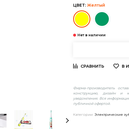
ЦВЕТ:
Желтый
Фирма-производитель оста
конструкцию, дизайн и к
уведомления. Вся информация
публичной офертой.
Категории:
Электрические зу