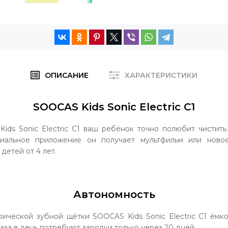
ОПИСАНИЕ
ХАРАКТЕРИСТИКИ
SOOCAS Kids Sonic Electric С1
ids Sonic Electric С1 ваш ребёнок точно полюбит чистит
циальное приложение он получает мультфильм или новое
детей от 4 лет.
Автономность
рической зубной щётки SOOCAS Kids Sonic Electric С1 ём
раза в день потребуют зарядки только через 20 дней.