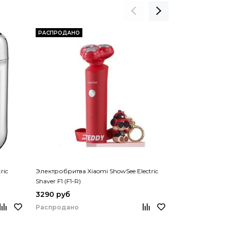
РАСПРОДАНО
РАСПРОДАНО
ric
Электробритва Xiaomi ShowSee Electric
Электробритва
Shaver F1 (F1-R)
Shaver F302-B
3290 руб
1390 руб
Распродано
Распродано