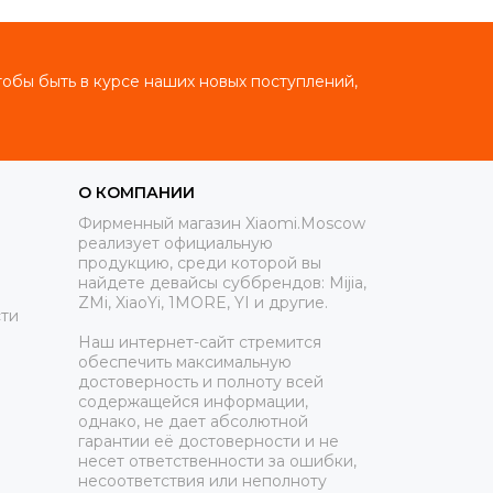
тобы быть в курсе наших новых поступлений,
О КОМПАНИИ
Фирменный магазин Xiaomi.Moscow
реализует официальную
продукцию, среди которой вы
найдете девайсы суббрендов: Mijia,
ZMi, XiaoYi, 1MORE, YI и другие.
ти
Наш интернет-сайт стремится
обеспечить максимальную
достоверность и полноту всей
содержащейся информации,
однако, не дает абсолютной
гарантии её достоверности и не
несет ответственности за ошибки,
несоответствия или неполноту