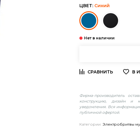
ЦВЕТ:
Синий
Фирма-производитель оста
конструкцию, дизайн и к
уведомления. Вся информация
публичной офертой.
Категории:
Электробритвы м