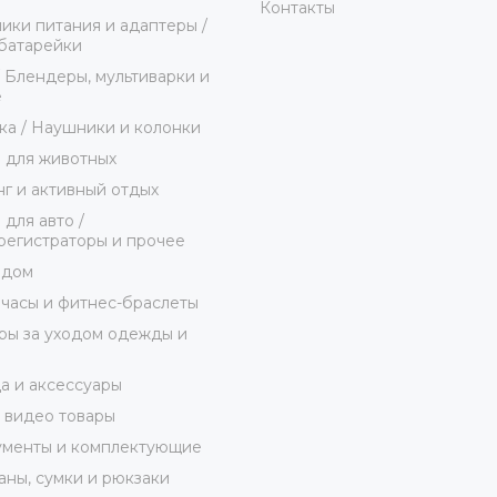
Контакты
ики питания и адаптеры /
батарейки
/ Блендеры, мультиварки и
е
ка / Наушники и колонки
 для животных
г и активный отдых
 для авто /
егистраторы и прочее
 дом
часы и фитнес-браслеты
ы за уходом одежды и
 и аксессуары
 видео товары
ументы и комплектующие
ны, сумки и рюкзаки