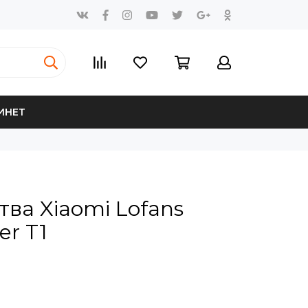
ИНЕТ
ва Xiaomi Lofans
er T1