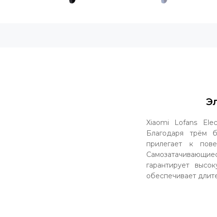
Эл
Xiaomi Lofans Ele
Благодаря трём 
прилегает к пов
Самозатачивающиес
гарантирует высо
обеспечивает длите