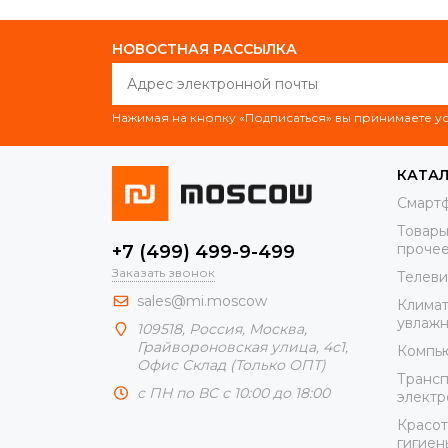
НОВОСТНАЯ РАССЫЛКА
Нажимая на кнопку «Подписаться» вы принимаете 
КАТА
Смарт
Товары
проче
+7 (499) 499-9-499
Заказать звонок
Телеви
sales@mi.moscow
Климат
увлажн
109518,
Россия
,
Москва
,
Грайвороновская улица, 4с1,
Компью
Офис Склад (Только ОПТ)
Трансп
с ПН по ВС с 10:00 до 18:00
элект
Красот
гигиен