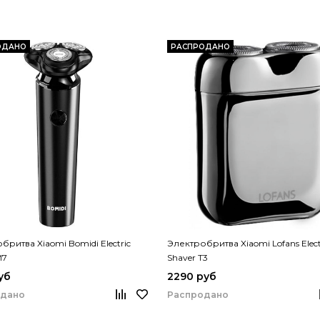
ОДАНО
РАСПРОДАНО
бритва Xiaomi Bomidi Electric
Электробритва Xiaomi Lofans Elect
M7
Shaver T3
уб
2290 руб
одано
Распродано