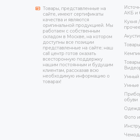
Источн
Товары, представленные на
АКБ и 
сайте, имеют сертификаты
качества и являются
Кухня 
оригинальной продукцией. Мы
проче
работаем с собственным
Акусти
складом в Москве, на котором
доступны все позиции
Товары
представленные на сайте; наш
Кемпин
call центр готов оказать
всесторонную поддержку
Товары
нашим постоянным и будущим
Видеор
клиентам, рассказав всю
необходимую информацию о
Умный
товарах!
Умные 
Прибор
обуви
Одежда
Фото и
Инстр
Чемода