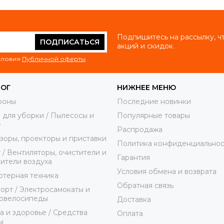
Подпишитесь на рассылку, ч
ПОДПИСАТЬСЯ
акций и скидок.
условия
Публичной оферты
.
ЛОГ
НИЖНЕЕ МЕНЮ
фоны
Последние новинки
 для уборки / Пылесосы и
Популярные товары
е
Распродажа
зоры, проекторы и приставки
Политика конфиденциальнос
 / Вентиляторы, очистители и
Гарантия
ители воздуха
Условия обмена и возврата
терная техника
Обратная связь
орт / Электросамокаты и
ровелосипеды
Доставка
а и здоровье / Средства
Оплата
ы