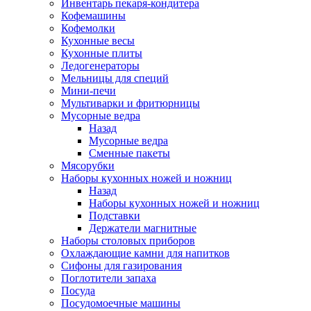
Инвентарь пекаря-кондитера
Кофемашины
Кофемолки
Кухонные весы
Кухонные плиты
Ледогенераторы
Мельницы для специй
Мини-печи
Мультиварки и фритюрницы
Мусорные ведра
Назад
Мусорные ведра
Сменные пакеты
Мясорубки
Наборы кухонных ножей и ножниц
Назад
Наборы кухонных ножей и ножниц
Подставки
Держатели магнитные
Наборы столовых приборов
Охлаждающие камни для напитков
Сифоны для газирования
Поглотители запаха
Посуда
Посудомоечные машины