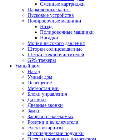
Сменные картриджи
Парковочные карты
Пусковые устройства
Полировочные машинки
Назад
Полировочные машинки
Насадки
Мойки высокого давления
Шторки солнцезащитные
Щетки стеклоочистителей
GPS-трекеры
Умный дом
Назад
Умный дом
Освещение
Метеостанции
Блоки управления
Датчики
Дверные звонки
Замки
Защита от насекомых
Розетки и выключатели
Электрокарнизы
Ортопедические подушки
Одеяла и коврики с подогревом