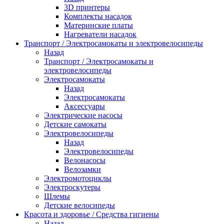
3D принтеры
Комплекты насадок
Материнские платы
Нагреватели насадок
Транспорт / Электросамокаты и электровелосипеды
Назад
Транспорт / Электросамокаты и
электровелосипеды
Электросамокаты
Назад
Электросамокаты
Аксессуары
Электрические насосы
Детские самокаты
Электровелосипеды
Назад
Электровелосипеды
Велонасосы
Велозамки
Электромотоциклы
Электроскутеры
Шлемы
Детские велосипеды
Красота и здоровье / Средства гигиены
Назад