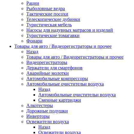
Рации
Рыболовные ведра
Тактические посохи
Телескопические дубинки
Туристическая мебель
Насосы для надувных матрасов и изделий
Туристические томагавки
Фонари
Товары для авто / Видеорегистраторы и прочее
Назад
Товары для авто / Видеорегистраторы и прочее
Видеорегистраторы
Держатели для смартфонов
Аварийные молотки
Автомобильные компрессоры
Автомобильные очистительи воздуха
Назад
Автомобильные очистительи воздуха
Сменные картриджи
Алкотестеры
Дорожные подушки
Инверторы
Освежители воздуха
Назад
Освежители воздуха