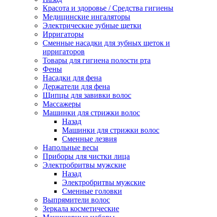
Красота и здоровье / Средства гигиены
Медицинские ингаляторы
Электрические зубные щетки
Ирригаторы
Сменные насадки для зубных щеток и
ирригаторов
Товары для гигиена полости рта
Фены
Насадки для фена
Держатели для фена
Щипцы для завивки волос
Массажеры
Машинки для стрижки волос
Назад
Машинки для стрижки волос
Сменные лезвия
Напольные весы
Приборы для чистки лица
Электробритвы мужские
Назад
Электробритвы мужские
Сменные головки
Выпрямители волос
Зеркала косметические