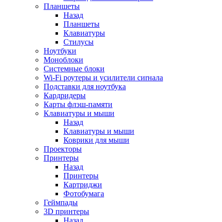
Планшеты
Назад
Планшеты
Клавиатуры
Стилусы
Ноутбуки
Моноблоки
Системные блоки
Wi-Fi роутеры и усилители сиrнала
Подставки для ноутбука
Кардридеры
Карты флэш-памяти
Клавиатуры и мыши
Назад
Клавиатуры и мыши
Коврики для мыши
Проекторы
Принтеры
Назад
Принтеры
Картриджи
Фотобумага
Геймпады
3D принтеры
Назад