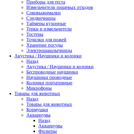
Приборы для теста
Измельчители пищевых отходов
Cоковыжималки
Сэндвичницы
Таймеры кухонные
Терки и измельчители
Тостеры
Точилки для ножей
Хранение посуды
Электрошашлычницы
Акустика / Наушники и колонки
Назад
Акустика / Наушники и колонки
Беспроводные наушники
Наушники проводные
Колонки портативные
Микрофоны
Товары для животных
Назад
Товары для животных
Кормушки
Аквариумы
Назад
Аквариумы
Фильтры