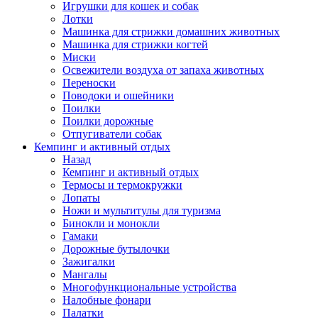
Игрушки для кошек и собак
Лотки
Машинка для стрижки домашних животных
Машинка для стрижки когтей
Миски
Освежители воздуха от запаха животных
Переноски
Поводоки и ошейники
Поилки
Поилки дорожные
Отпугиватели собак
Кемпинг и активный отдых
Назад
Кемпинг и активный отдых
Термосы и термокружки
Лопаты
Ножи и мультитулы для туризма
Бинокли и монокли
Гамаки
Дорожные бутылочки
Зажигалки
Мангалы
Многофункциональные устройства
Налобные фонари
Палатки