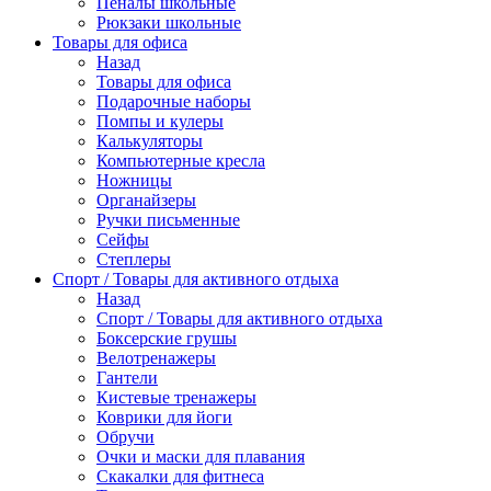
Пеналы школьные
Рюкзаки школьные
Товары для офиса
Назад
Товары для офиса
Подарочные наборы
Помпы и кулеры
Калькуляторы
Компьютерные кресла
Ножницы
Органайзеры
Ручки письменные
Сейфы
Степлеры
Спорт / Товары для активного отдыха
Назад
Спорт / Товары для активного отдыха
Боксерские грушы
Велотренажеры
Гантели
Кистевые тренажеры
Коврики для йоги
Обручи
Очки и маски для плавания
Скакалки для фитнеса