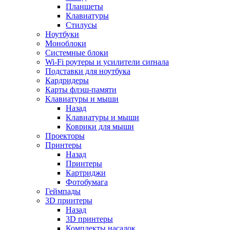
Планшеты
Клавиатуры
Стилусы
Ноутбуки
Моноблоки
Системные блоки
Wi-Fi роутеры и усилители сиrнала
Подставки для ноутбука
Кардридеры
Карты флэш-памяти
Клавиатуры и мыши
Назад
Клавиатуры и мыши
Коврики для мыши
Проекторы
Принтеры
Назад
Принтеры
Картриджи
Фотобумага
Геймпады
3D принтеры
Назад
3D принтеры
Комплекты насадок