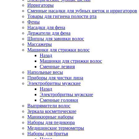
Ирригаторы
Сменные насадки для зубных щеток и ирригаторов
Товары для гигиена полости рта
Фены
Насадки для фена
Держатели для фена
Щипцы для завивки волос
Массажеры
Машинки для стрижки волос
Назад
Машинки для стрижки волос
Сменные лезвия
Напольные весы
Приборы для чистки лица
Электробритвы мужские
Назад
Электробритвы мужские
Сменные головки
Выпрямители волос
Зеркала косметические
Маникюрные наборы
Наборы для педикюра
Медицинские термометры
Наборы для бритья