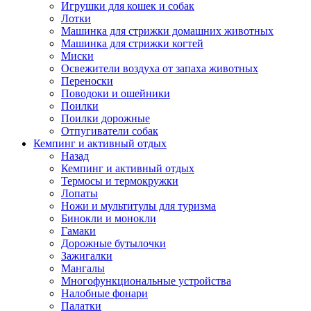
Игрушки для кошек и собак
Лотки
Машинка для стрижки домашних животных
Машинка для стрижки когтей
Миски
Освежители воздуха от запаха животных
Переноски
Поводоки и ошейники
Поилки
Поилки дорожные
Отпугиватели собак
Кемпинг и активный отдых
Назад
Кемпинг и активный отдых
Термосы и термокружки
Лопаты
Ножи и мультитулы для туризма
Бинокли и монокли
Гамаки
Дорожные бутылочки
Зажигалки
Мангалы
Многофункциональные устройства
Налобные фонари
Палатки