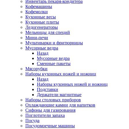
Инвентарь пекаря-кондитера
Кофемашины
Кофемолки
Кухонные весы
Кухонные плиты
Ледогенераторы
Мельницы для специй
Мини-печи
Мультиварки и фритюрницы
Мусорные ведра
Назад
Мусорные ведра
Сменные пакеты
Мясорубки
Наборы кухонных ножей и ножниц
Назад
Наборы кухонных ножей и ножниц
Подставки
Держатели магнитные
Наборы столовых приборов
Охлаждающие камни для напитков
Сифоны для газирования
Поглотители запаха
Посуда
Посудомоечные машины