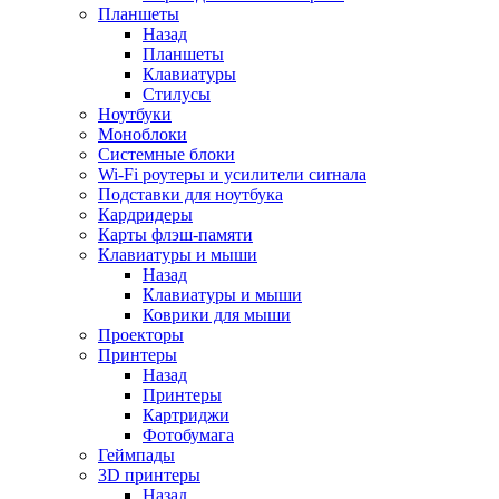
Планшеты
Назад
Планшеты
Клавиатуры
Стилусы
Ноутбуки
Моноблоки
Системные блоки
Wi-Fi роутеры и усилители сиrнала
Подставки для ноутбука
Кардридеры
Карты флэш-памяти
Клавиатуры и мыши
Назад
Клавиатуры и мыши
Коврики для мыши
Проекторы
Принтеры
Назад
Принтеры
Картриджи
Фотобумага
Геймпады
3D принтеры
Назад