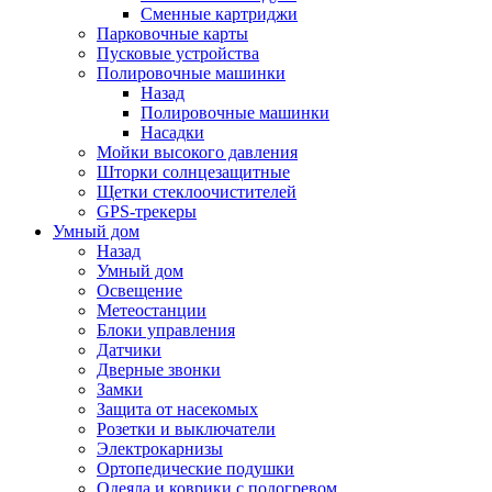
Сменные картриджи
Парковочные карты
Пусковые устройства
Полировочные машинки
Назад
Полировочные машинки
Насадки
Мойки высокого давления
Шторки солнцезащитные
Щетки стеклоочистителей
GPS-трекеры
Умный дом
Назад
Умный дом
Освещение
Метеостанции
Блоки управления
Датчики
Дверные звонки
Замки
Защита от насекомых
Розетки и выключатели
Электрокарнизы
Ортопедические подушки
Одеяла и коврики с подогревом