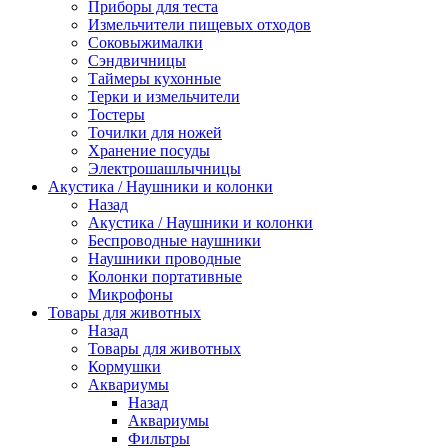
Приборы для теста
Измельчители пищевых отходов
Cоковыжималки
Сэндвичницы
Таймеры кухонные
Терки и измельчители
Тостеры
Точилки для ножей
Хранение посуды
Электрошашлычницы
Акустика / Наушники и колонки
Назад
Акустика / Наушники и колонки
Беспроводные наушники
Наушники проводные
Колонки портативные
Микрофоны
Товары для животных
Назад
Товары для животных
Кормушки
Аквариумы
Назад
Аквариумы
Фильтры