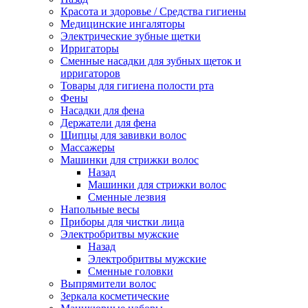
Красота и здоровье / Средства гигиены
Медицинские ингаляторы
Электрические зубные щетки
Ирригаторы
Сменные насадки для зубных щеток и
ирригаторов
Товары для гигиена полости рта
Фены
Насадки для фена
Держатели для фена
Щипцы для завивки волос
Массажеры
Машинки для стрижки волос
Назад
Машинки для стрижки волос
Сменные лезвия
Напольные весы
Приборы для чистки лица
Электробритвы мужские
Назад
Электробритвы мужские
Сменные головки
Выпрямители волос
Зеркала косметические