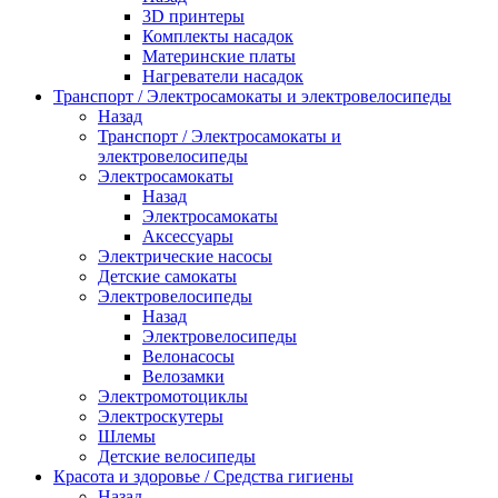
3D принтеры
Комплекты насадок
Материнские платы
Нагреватели насадок
Транспорт / Электросамокаты и электровелосипеды
Назад
Транспорт / Электросамокаты и
электровелосипеды
Электросамокаты
Назад
Электросамокаты
Аксессуары
Электрические насосы
Детские самокаты
Электровелосипеды
Назад
Электровелосипеды
Велонасосы
Велозамки
Электромотоциклы
Электроскутеры
Шлемы
Детские велосипеды
Красота и здоровье / Средства гигиены
Назад