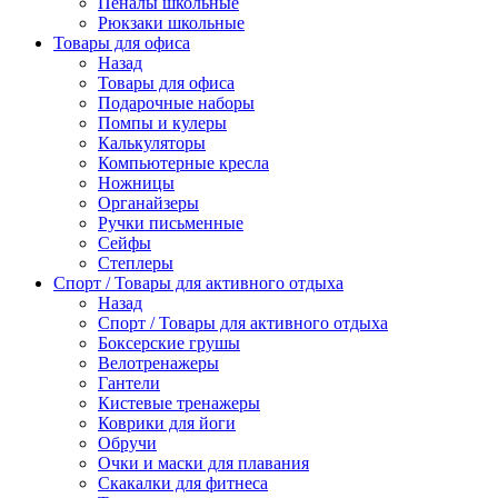
Пеналы школьные
Рюкзаки школьные
Товары для офиса
Назад
Товары для офиса
Подарочные наборы
Помпы и кулеры
Калькуляторы
Компьютерные кресла
Ножницы
Органайзеры
Ручки письменные
Сейфы
Степлеры
Спорт / Товары для активного отдыха
Назад
Спорт / Товары для активного отдыха
Боксерские грушы
Велотренажеры
Гантели
Кистевые тренажеры
Коврики для йоги
Обручи
Очки и маски для плавания
Скакалки для фитнеса