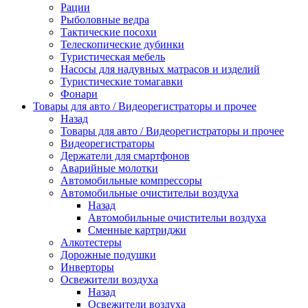
Рации
Рыболовные ведра
Тактические посохи
Телескопические дубинки
Туристическая мебель
Насосы для надувных матрасов и изделий
Туристические томагавки
Фонари
Товары для авто / Видеорегистраторы и прочее
Назад
Товары для авто / Видеорегистраторы и прочее
Видеорегистраторы
Держатели для смартфонов
Аварийные молотки
Автомобильные компрессоры
Автомобильные очистительи воздуха
Назад
Автомобильные очистительи воздуха
Сменные картриджи
Алкотестеры
Дорожные подушки
Инверторы
Освежители воздуха
Назад
Освежители воздуха