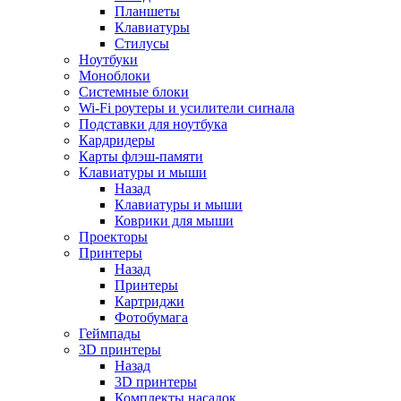
Планшеты
Клавиатуры
Стилусы
Ноутбуки
Моноблоки
Системные блоки
Wi-Fi роутеры и усилители сиrнала
Подставки для ноутбука
Кардридеры
Карты флэш-памяти
Клавиатуры и мыши
Назад
Клавиатуры и мыши
Коврики для мыши
Проекторы
Принтеры
Назад
Принтеры
Картриджи
Фотобумага
Геймпады
3D принтеры
Назад
3D принтеры
Комплекты насадок