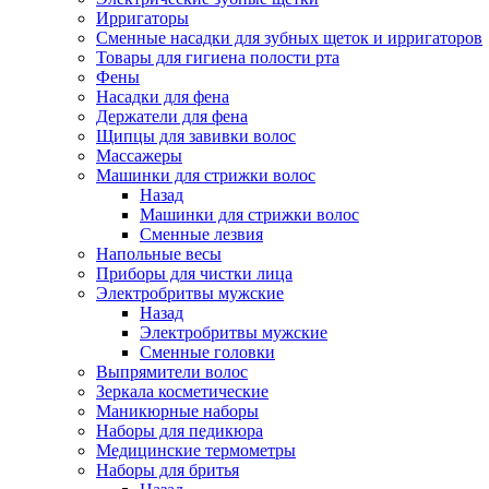
Ирригаторы
Сменные насадки для зубных щеток и ирригаторов
Товары для гигиена полости рта
Фены
Насадки для фена
Держатели для фена
Щипцы для завивки волос
Массажеры
Машинки для стрижки волос
Назад
Машинки для стрижки волос
Сменные лезвия
Напольные весы
Приборы для чистки лица
Электробритвы мужские
Назад
Электробритвы мужские
Сменные головки
Выпрямители волос
Зеркала косметические
Маникюрные наборы
Наборы для педикюра
Медицинские термометры
Наборы для бритья