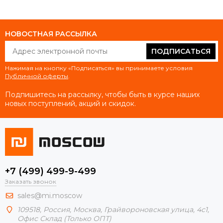
НОВОСТНАЯ РАССЫЛКА
ПОДПИСАТЬСЯ
Нажимая на кнопку «Подписаться» вы принимаете условия
Публичной оферты
.
Подпишитесь на рассылку, чтобы быть в курсе наших
новых поступлений, акций и скидок.
+7 (499) 499-9-499
Заказать звонок
sales@mi.moscow
109518,
Россия
,
Москва
, Грайвороновская улица, 4с1,
Офис Склад (Только ОПТ)