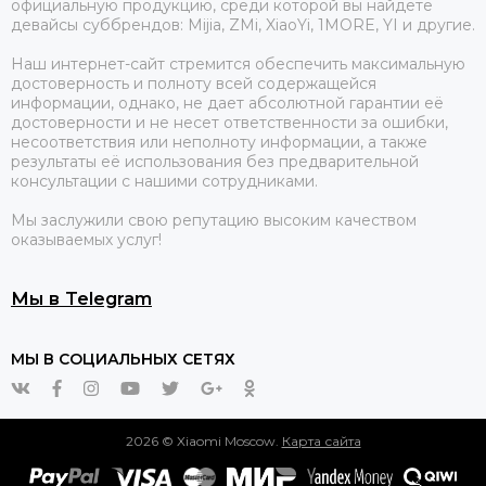
официальную продукцию, среди которой вы найдете
девайсы суббрендов: Mijia, ZMi, XiaoYi, 1MORE, YI и другие.
Наш интернет-сайт стремится обеспечить максимальную
достоверность и полноту всей содержащейся
информации, однако, не дает абсолютной гарантии её
достоверности и не несет ответственности за ошибки,
несоответствия или неполноту информации, а также
результаты её использования без предварительной
консультации с нашими сотрудниками.
Мы заслужили свою репутацию высоким качеством
оказываемых услуг!
Мы в Telegram
МЫ В СОЦИАЛЬНЫХ СЕТЯХ
2026 © Xiaomi Moscow.
Карта сайта