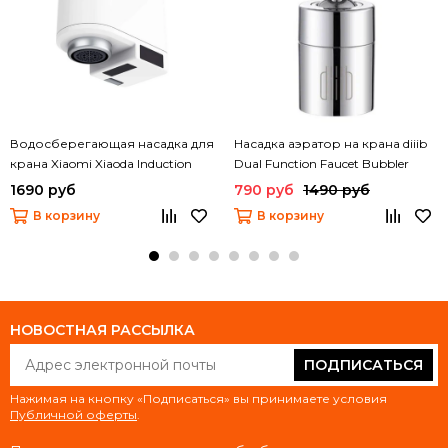
Водосберегающая насадка для
Насадка аэратор на крана diiib
крана Xiaomi Xiaoda Induction
Dual Function Faucet Bubbler
Water Saver HD-ZNJSQ-01
(DXSZ001-1)
1690 руб
790 руб
1490 руб
В корзину
В корзину
НОВОСТНАЯ РАССЫЛКА
ПОДПИСАТЬСЯ
Нажимая на кнопку «Подписаться» вы принимаете условия
Публичной оферты
.