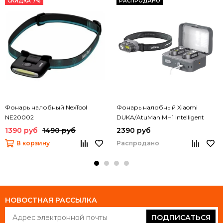
СКИДКА 7%
РАСПРОДАНО
Фонарь налобный NexTool
Фонарь налобный Xiaomi
NE20002
DUKA/AtuMan MH1 Intelligent
Multifunctional Headlights Set 2
1390 руб
1490 руб
2390 руб
шт.
В корзину
Распродано
НОВОСТНАЯ РАССЫЛКА
ПОДПИСАТЬСЯ