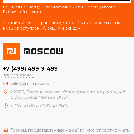
Нажимая на кнопку «Подписаться» вы принимаете условия
Публичной оферты
.
Подпишитесь на рассылку, чтобы быть в курсе наших
новых поступлений, акций и скидок.
+7 (499) 499-9-499
Заказать звонок
sales@mi.moscow
109518,
Россия
,
Москва
, Грайвороновская улица, 4с1,
Офис Склад (Только ОПТ)
с ПН по ВС с 10:00 до 18:00
Товары, представленные на сайте, имеют сертификаты