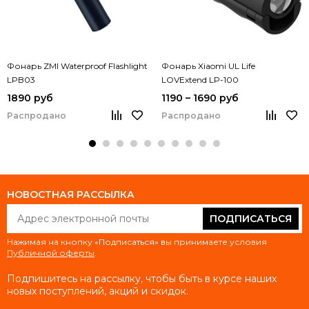
Фонарь ZMI Waterproof Flashlight
Фонарь Xiaomi UL Life
LPB03
LOVExtend LP-100
1890 руб
1190 – 1690 руб
Распродано
Распродано
НОВОСТНАЯ РАССЫЛКА
ПОДПИСАТЬСЯ
Нажимая на кнопку «Подписаться» вы принимаете условия
Публичной оферты
.
Подпишитесь на рассылку, чтобы быть в курсе наших
новых поступлений, акций и скидок.