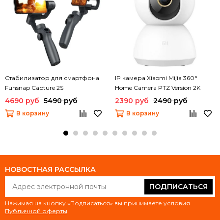
Стабилизатор для смартфона
IP камера Xiaomi Mijia 360°
Funsnap Capture 2S
Home Camera PTZ Version 2K
(MJSXJ09CM)
4690 руб
5490 руб
2390 руб
2490 руб
В корзину
В корзину
НОВОСТНАЯ РАССЫЛКА
ПОДПИСАТЬСЯ
Нажимая на кнопку «Подписаться» вы принимаете условия
Публичной оферты
.