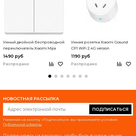
Умный двойной беспроводной
Умная розетка Xiaomi Gosund
переключатель Xiaomi Mijia
CP1 WiFi 2.4G version
(XMWS01XS)
1490 руб
1190 руб
Распродано
Распродано
НОВОСТНАЯ РАССЫЛКА
ПОДПИСАТЬСЯ
Нажимая на кнопку «Подписаться» вы принимаете условия
Публичной оферты
.
Подпишитесь на рассылку, чтобы быть в курсе наших