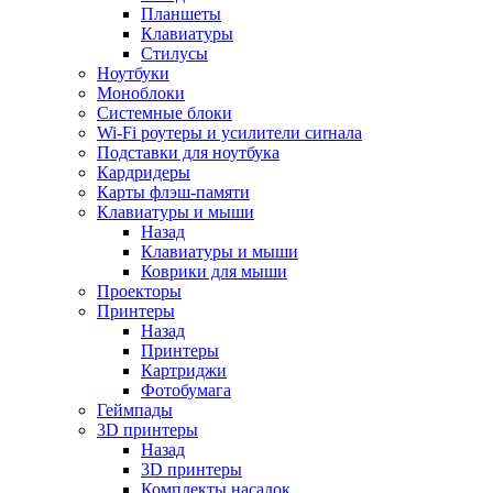
Планшеты
Клавиатуры
Стилусы
Ноутбуки
Моноблоки
Системные блоки
Wi-Fi роутеры и усилители сиrнала
Подставки для ноутбука
Кардридеры
Карты флэш-памяти
Клавиатуры и мыши
Назад
Клавиатуры и мыши
Коврики для мыши
Проекторы
Принтеры
Назад
Принтеры
Картриджи
Фотобумага
Геймпады
3D принтеры
Назад
3D принтеры
Комплекты насадок