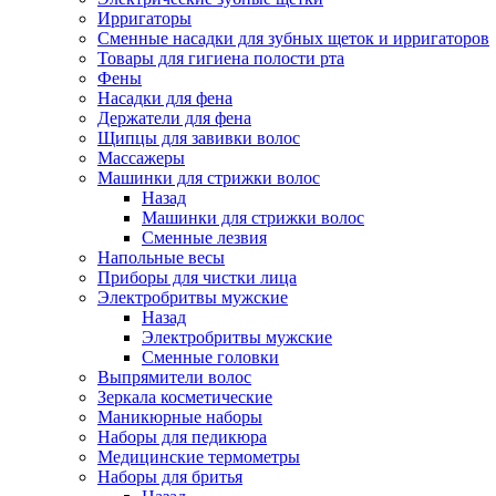
Ирригаторы
Сменные насадки для зубных щеток и ирригаторов
Товары для гигиена полости рта
Фены
Насадки для фена
Держатели для фена
Щипцы для завивки волос
Массажеры
Машинки для стрижки волос
Назад
Машинки для стрижки волос
Сменные лезвия
Напольные весы
Приборы для чистки лица
Электробритвы мужские
Назад
Электробритвы мужские
Сменные головки
Выпрямители волос
Зеркала косметические
Маникюрные наборы
Наборы для педикюра
Медицинские термометры
Наборы для бритья