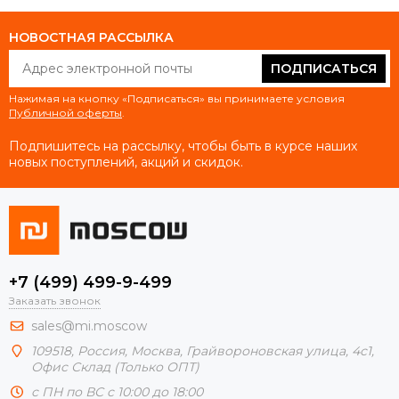
НОВОСТНАЯ РАССЫЛКА
ПОДПИСАТЬСЯ
Нажимая на кнопку «Подписаться» вы принимаете условия
Публичной оферты
.
Подпишитесь на рассылку, чтобы быть в курсе наших
новых поступлений, акций и скидок.
+7 (499) 499-9-499
Заказать звонок
sales@mi.moscow
109518,
Россия
,
Москва
, Грайвороновская улица, 4с1,
Офис Склад (Только ОПТ)
с ПН по ВС с 10:00 до 18:00