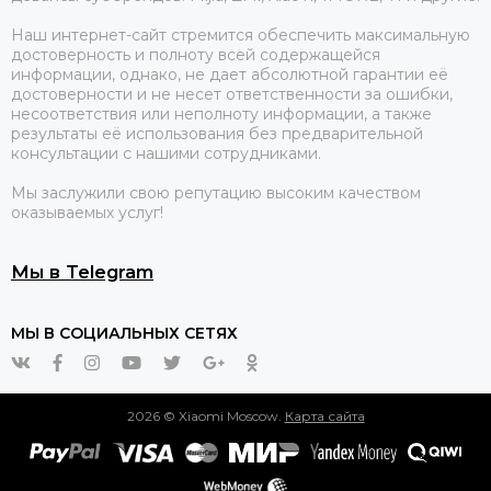
Наш интернет-сайт стремится обеспечить максимальную
достоверность и полноту всей содержащейся
информации, однако, не дает абсолютной гарантии её
достоверности и не несет ответственности за ошибки,
несоответствия или неполноту информации, а также
результаты её использования без предварительной
консультации с нашими сотрудниками.
Мы заслужили свою репутацию высоким качеством
оказываемых услуг!
Мы в Telegram
МЫ В СОЦИАЛЬНЫХ СЕТЯХ
2026 © Xiaomi Moscow.
Карта сайта