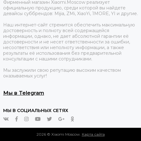
Фирменный магазин Xiaomi.Moscow реализует
официальную продукцию, среди которой вы найдете
девайсы суббрендов: Mijia, ZMi, XiaoYi, 1MORE, YI и другие.
Наш интернет-сайт стремится обеспечить максимальную
достоверность и полноту всей содержащейся
информации, однако, не дает абсолютной гарантии её
достоверности и не несет ответственности за ошибки,
несоответствия или неполноту информации, а также
результаты её использования без предварительной
консультации с нашими сотрудниками.
Мы заслужили свою репутацию высоким качеством
оказываемых услуг!
Мы в Telegram
МЫ В СОЦИАЛЬНЫХ СЕТЯХ
2026 © Xiaomi Moscow.
Карта сайта