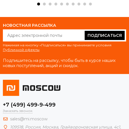
НОВОСТНАЯ РАССЫЛКА
ПОДПИСАТЬСЯ
Нажимая на кнопку «Подписаться» вы принимаете условия
Публичной оферты
.
Подпишитесь на рассылку, чтобы быть в курсе наших
новых поступлений, акций и скидок.
+7 (499) 499-9-499
Заказать звонок
sales@mi.moscow
109518,
Россия
,
Москва
, Грайвороновская улица, 4с1,