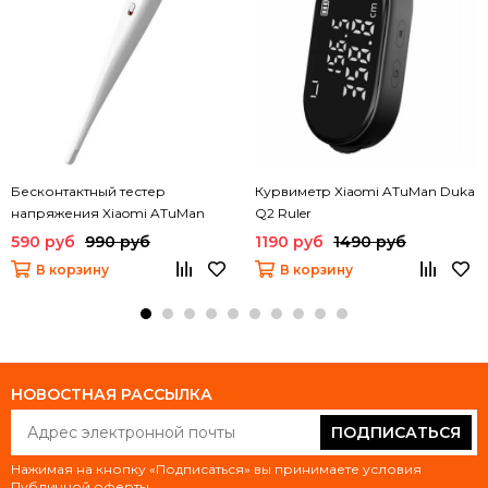
Бесконтактный тестер
Курвиметр Xiaomi ATuMan Duka
напряжения Xiaomi ATuMan
Q2 Ruler
Duka EM1
590 руб
990 руб
1190 руб
1490 руб
В корзину
В корзину
НОВОСТНАЯ РАССЫЛКА
ПОДПИСАТЬСЯ
Нажимая на кнопку «Подписаться» вы принимаете условия
Публичной оферты
.