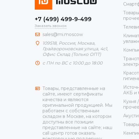
Смарт
Товары
проче
+7 (499) 499-9-499
Заказать звонок
Телеви
sales@mi.moscow
Климат
увлажн
109518,
Россия
,
Москва
,
Грайвороновская улица, 4с1,
Компью
Офис Склад (Только ОПТ)
Трансп
с ПН по ВС с 10:00 до 18:00
элект
Красот
гигиен
Источн
Товары, представленные на
АКБ и 
сайте, имеют сертификаты
качества и являются
Кухня 
оригинальной продукцией. Мы
проче
работаем с собственным
Акусти
складом в Москве, на котором
доступны все позиции
Товары
представленные на сайте; наш
Кемпин
call центр готов оказать
всесторонную поддержку