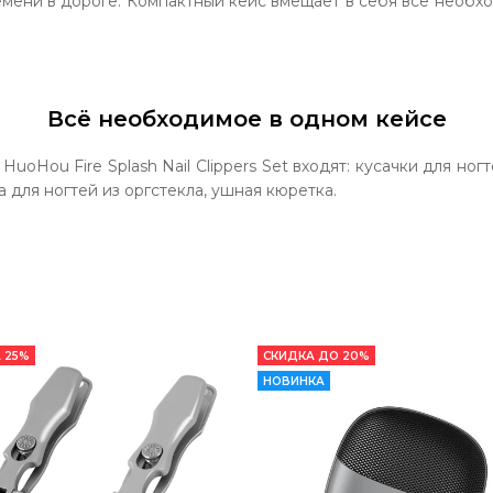
емени в дороге. Компактный кейс вмещает в себя все необх
Всё необходимое в одном кейсе
HuoHou Fire Splash Nail Clippers Set входят: кусачки для н
а для ногтей из оргстекла, ушная кюретка.
 25%
СКИДКА ДО 20%
НОВИНКА