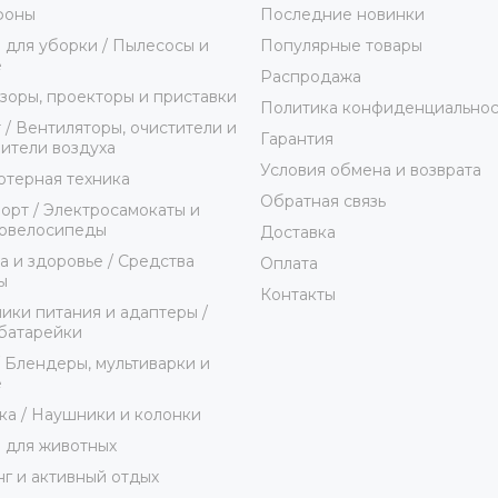
фоны
Последние новинки
 для уборки / Пылесосы и
Популярные товары
е
Распродажа
зоры, проекторы и приставки
Политика конфиденциальнос
 / Вентиляторы, очистители и
Гарантия
ители воздуха
Условия обмена и возврата
терная техника
Обратная связь
орт / Электросамокаты и
ровелосипеды
Доставка
а и здоровье / Средства
Оплата
ы
Контакты
ики питания и адаптеры /
батарейки
/ Блендеры, мультиварки и
е
ка / Наушники и колонки
 для животных
г и активный отдых