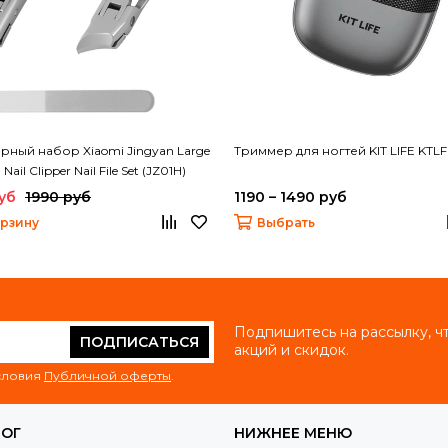
ный набор Xiaomi Jingyan Large
Триммер для ногтей KIT LIFE KTL
ail Clipper Nail File Set (JZ01H)
уб
1990 руб
1190 – 1490 руб
орзину
Выбрать
Подпишитесь на рассылку, ч
ПОДПИСАТЬСЯ
акций и скидок.
условия
Публичной оферты
.
ЛОГ
НИЖНЕЕ МЕНЮ