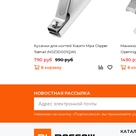
Кусачки для ногтей Xiaomi Mijia Clipper
Маникюр
Toenail (MJZJD001QW)
Opening N
790 руб
990 руб
1490 р
В корзину
В к
НОВОСТНАЯ РАССЫЛКА
Нажимая на кнопку «Подписаться» вы принимаете 
КАТА