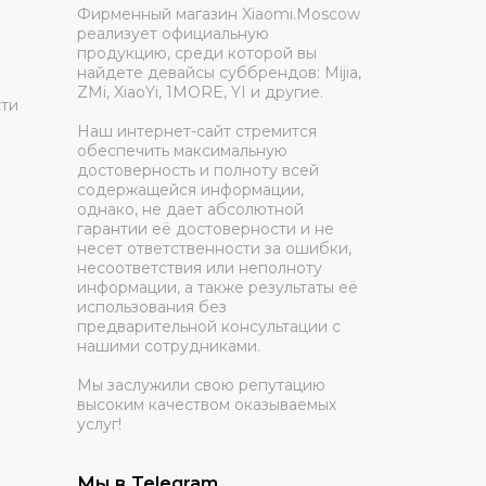
Фирменный магазин Xiaomi.Moscow
реализует официальную
продукцию, среди которой вы
найдете девайсы суббрендов: Mijia,
ZMi, XiaoYi, 1MORE, YI и другие.
ти
Наш интернет-сайт стремится
обеспечить максимальную
достоверность и полноту всей
содержащейся информации,
однако, не дает абсолютной
гарантии её достоверности и не
несет ответственности за ошибки,
несоответствия или неполноту
информации, а также результаты её
использования без
предварительной консультации с
нашими сотрудниками.
Мы заслужили свою репутацию
высоким качеством оказываемых
услуг!
Мы в Telegram