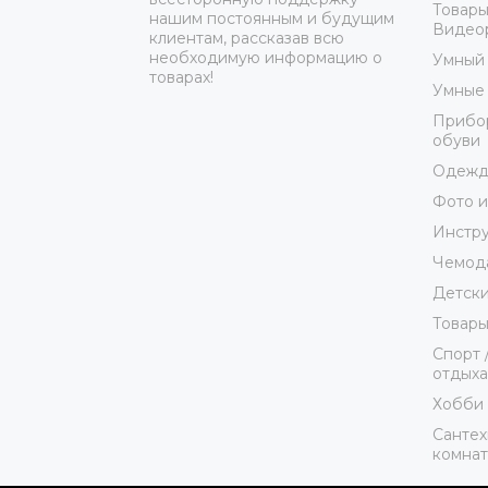
Товары
нашим постоянным и будущим
Видеор
клиентам, рассказав всю
необходимую информацию о
Умный
товарах!
Умные 
Прибор
обуви
Одежда
Фото и
Инстр
Чемода
Детски
Товары
Спорт 
отдыха
Хобби 
Сантех
комна