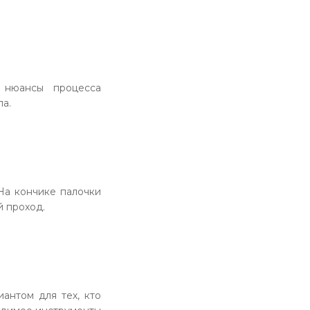
 нюансы процесса
а.
На кончике палочки
й проход.
иантом для тех, кто