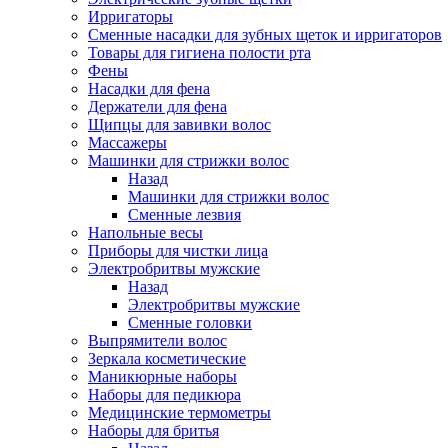
Ирригаторы
Сменные насадки для зубных щеток и ирригаторов
Товары для гигиена полости рта
Фены
Насадки для фена
Держатели для фена
Щипцы для завивки волос
Массажеры
Машинки для стрижки волос
Назад
Машинки для стрижки волос
Сменные лезвия
Напольные весы
Приборы для чистки лица
Электробритвы мужские
Назад
Электробритвы мужские
Сменные головки
Выпрямители волос
Зеркала косметические
Маникюрные наборы
Наборы для педикюра
Медицинские термометры
Наборы для бритья