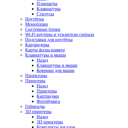
Планшеты
Клавиатуры
Стилусы
Ноутбуки
Моноблоки
Системные блоки
Wi-Fi роутеры и усилители сиrнала
Подставки для ноутбука
Кардридеры
Карты флэш-памяти
Клавиатуры и мыши
Назад
Клавиатуры и мыши
Коврики для мыши
Проекторы
Принтеры
Назад
Принтеры
Картриджи
Фотобумага
Геймпады
3D принтеры
Назад
3D принтеры
Комплекты насадок