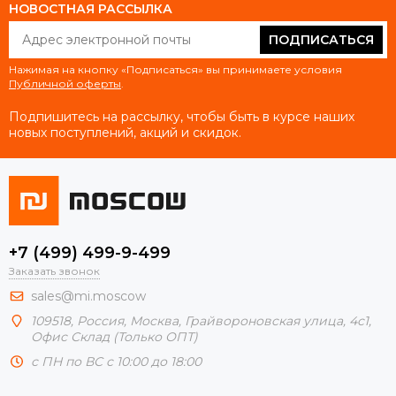
НОВОСТНАЯ РАССЫЛКА
ПОДПИСАТЬСЯ
Нажимая на кнопку «Подписаться» вы принимаете условия
Публичной оферты
.
Подпишитесь на рассылку, чтобы быть в курсе наших
новых поступлений, акций и скидок.
+7 (499) 499-9-499
Заказать звонок
sales@mi.moscow
109518,
Россия
,
Москва
, Грайвороновская улица, 4с1,
Офис Склад (Только ОПТ)
с ПН по ВС с 10:00 до 18:00