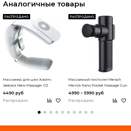
Аналогичные товары
РАСПРОДАНО
РАСПРОДАНО
Массажер для шеи Xiaomi
Массажный пистолет Merach
Jeeback Neck Massager G3
Merrick Nano Pocket Massage Gun
(MR-1537)
4490 руб
4990 – 5990 руб
Распродано
Распродано