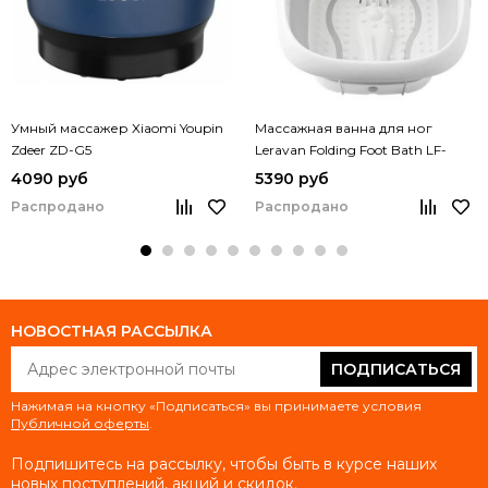
Умный массажер Xiaomi Youpin
Массажная ванна для ног
Zdeer ZD-G5
Leravan Folding Foot Bath LF-
ZP008
4090 руб
5390 руб
Распродано
Распродано
НОВОСТНАЯ РАССЫЛКА
ПОДПИСАТЬСЯ
Нажимая на кнопку «Подписаться» вы принимаете условия
Публичной оферты
.
Подпишитесь на рассылку, чтобы быть в курсе наших
новых поступлений, акций и скидок.