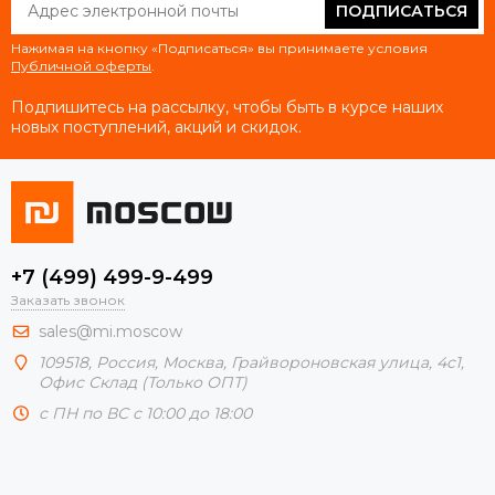
ПОДПИСАТЬСЯ
Нажимая на кнопку «Подписаться» вы принимаете условия
Публичной оферты
.
Подпишитесь на рассылку, чтобы быть в курсе наших
новых поступлений, акций и скидок.
+7 (499) 499-9-499
Заказать звонок
sales@mi.moscow
109518,
Россия
,
Москва
, Грайвороновская улица, 4с1,
Офис Склад (Только ОПТ)
с ПН по ВС с 10:00 до 18:00