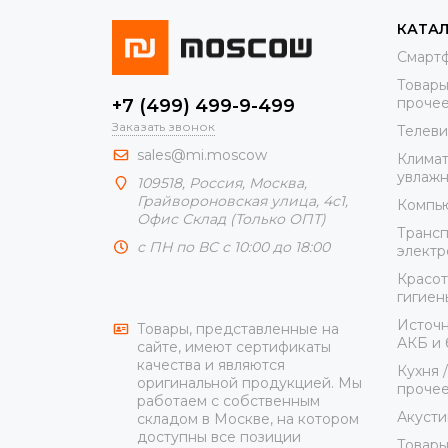
КАТА
Смарт
Товары
проче
+7 (499) 499-9-499
Заказать звонок
Телеви
sales@mi.moscow
Климат
увлажн
109518,
Россия
,
Москва
,
Грайвороновская улица, 4с1,
Компью
Офис Склад (Только ОПТ)
Трансп
с ПН по ВС с 10:00 до 18:00
элект
Красот
гигиен
Источн
Товары, представленные на
АКБ и 
сайте, имеют сертификаты
качества и являются
Кухня 
оригинальной продукцией. Мы
проче
работаем с собственным
Акусти
складом в Москве, на котором
доступны все позиции
Товары