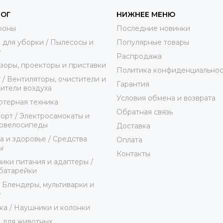
ЛОГ
НИЖНЕЕ МЕНЮ
фоны
Последние новинки
 для уборки / Пылесосы и
Популярные товары
е
Распродажа
зоры, проекторы и приставки
Политика конфиденциальнос
 / Вентиляторы, очистители и
Гарантия
ители воздуха
Условия обмена и возврата
терная техника
Обратная связь
орт / Электросамокаты и
ровелосипеды
Доставка
а и здоровье / Средства
Оплата
ы
Контакты
ики питания и адаптеры /
батарейки
/ Блендеры, мультиварки и
е
ка / Наушники и колонки
 для животных