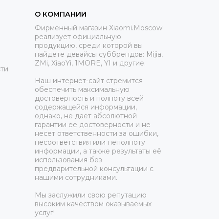
О КОМПАНИИ
Фирменный магазин Xiaomi.Moscow
реализует официальную
продукцию, среди которой вы
найдете девайсы суббрендов: Mijia,
ZMi, XiaoYi, 1MORE, YI и другие.
ти
Наш интернет-сайт стремится
обеспечить максимальную
достоверность и полноту всей
содержащейся информации,
однако, не дает абсолютной
гарантии её достоверности и не
несет ответственности за ошибки,
несоответствия или неполноту
информации, а также результаты её
использования без
предварительной консультации с
нашими сотрудниками.
Мы заслужили свою репутацию
высоким качеством оказываемых
услуг!