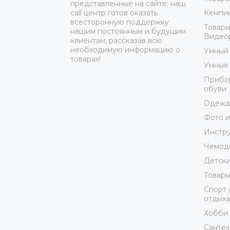
представленные на сайте; наш
Кемпин
call центр готов оказать
всесторонную поддержку
Товары
нашим постоянным и будущим
Видеор
клиентам, рассказав всю
необходимую информацию о
Умный
товарах!
Умные 
Прибор
обуви
Одежда
Фото и
Инстр
Чемода
Детски
Товары
Спорт 
отдыха
Хобби 
Сантех