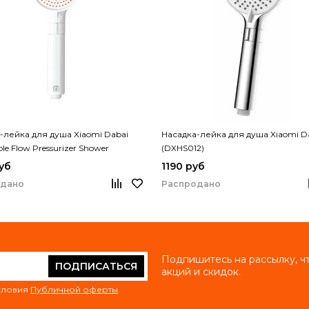
-лейка для душа Xiaomi Dabai
Насадка-лейка для душа Xiaomi D
ble Flow Pressurizer Shower
(DXHS012)
08-YP)
уб
1190 руб
одано
Распродано
Подпишитесь на рассылку, ч
ПОДПИСАТЬСЯ
акций и скидок.
условия
Публичной оферты
.