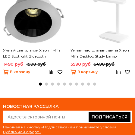
Умный светильник Xiaomi Mijia
Умная настольная лампа Xiaomi
LED Spotlight Bluetooth
Mijia Desktop Study Lamp
(MJSD01YL)
(MJTD08YL)
1490 руб
1990 руб
5590 руб
6490 руб
В корзину
В корзину
НОВОСТНАЯ РАССЫЛКА
ПОДПИСАТЬСЯ
Нажимая на кнопку «Подписаться» вы принимаете условия
Публичной оферты
.