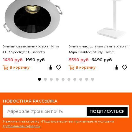
Умный светильник Xiaomi Mijia
Умная настольная лампа Xiaomi
LED Spotlight Bluetooth
Mijia Desktop Study Lamp
(MJSD01YL)
(MJTD08YL)
1490 руб
1990 руб
5590 руб
6490 руб
В корзину
В корзину
НОВОСТНАЯ РАССЫЛКА
ПОДПИСАТЬСЯ
Нажимая на кнопку «Подписаться» вы принимаете условия
Публичной оферты
.