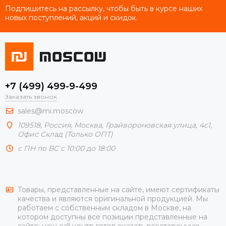
Подпишитесь на рассылку, чтобы быть в курсе наших
новых поступлений, акций и скидок.
+7 (499) 499-9-499
Заказать звонок
sales@mi.moscow
109518,
Россия
,
Москва
, Грайвороновская улица, 4с1,
Офис Склад (Только ОПТ)
с ПН по ВС с 10:00 до 18:00
Товары, представленные на сайте, имеют сертификаты
качества и являются оригинальной продукцией. Мы
работаем с собственным складом в Москве, на
котором доступны все позиции представленные на
сайте; наш call центр готов оказать всесторонную