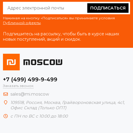
ПОДПИСАТЬСЯ
Нажимая на кнопку «Подписаться» вы принимаете условия
Публичной оферты
.
Подпишитесь на рассылку, чтобы быть в курсе наших
новых поступлений, акций и скидок.
+7 (499) 499-9-499
Заказать звонок
sales@mi.moscow
109518,
Россия
,
Москва
, Грайвороновская улица, 4с1,
Офис Склад (Только ОПТ)
с ПН по ВС с 10:00 до 18:00