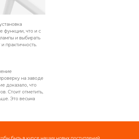
 установка
 функции, что и с
 лампы и выбирать
и практичность.
нение
проверку на заводе
ие доказало, что
в. Стоит отметить,
ьше. Это весьма
тобы быть в курсе наших новых поступлений,