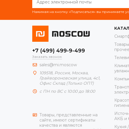
Нажимая на кнопку «Подписаться» вы принимаете 
КАТА
Смарт
Товары
проче
+7 (499) 499-9-499
Заказать звонок
Телеви
sales@mi.moscow
Климат
увлажн
109518,
Россия
,
Москва
,
Грайвороновская улица, 4с1,
Компью
Офис Склад (Только ОПТ)
Трансп
с ПН по ВС с 10:00 до 18:00
элект
Красот
гигиен
Источн
Товары, представленные на
АКБ и 
сайте, имеют сертификаты
качества и являются
Кухня 