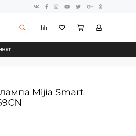
ИНЕТ
лампа Mijia Smart
69CN