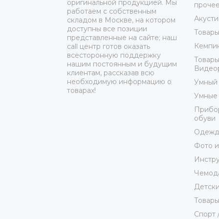
оригинальной продукцией. Мы
проче
работаем с собственным
Акусти
складом в Москве, на котором
доступны все позиции
Товары
представленные на сайте; наш
Кемпин
call центр готов оказать
всесторонную поддержку
Товары
нашим постоянным и будущим
Видеор
клиентам, рассказав всю
необходимую информацию о
Умный
товарах!
Умные 
Прибор
обуви
Одежда
Фото и
Инстр
Чемода
Детски
Товары
Спорт 