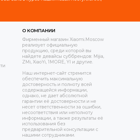
О КОМПАНИИ
Фирменный магазин Xiaomi.Moscow
реализует официальную
продукцию, среди которой вы
найдете девайсы суббрендов: Mijia,
ZMi, XiaoYi, 1MORE, YI и другие.
ти
Наш интернет-сайт стремится
обеспечить максимальную
достоверность и полноту всей
содержащейся информации,
однако, не дает абсолютной
гарантии её достоверности и не
несет ответственности за ошибки,
несоответствия или неполноту
информации, а также результаты её
использования без
предварительной консультации с
нашими сотрудниками.