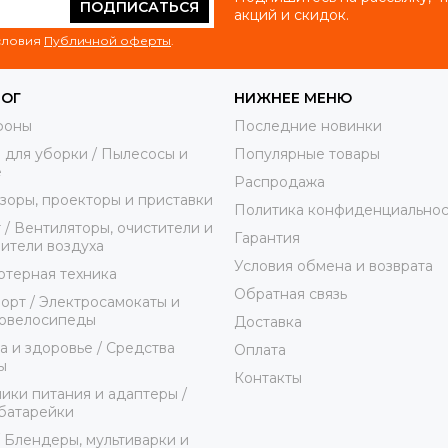
ПОДПИСАТЬСЯ
акций и скидок.
условия
Публичной оферты
.
ЛОГ
НИЖНЕЕ МЕНЮ
фоны
Последние новинки
 для уборки / Пылесосы и
Популярные товары
е
Распродажа
зоры, проекторы и приставки
Политика конфиденциальнос
 / Вентиляторы, очистители и
Гарантия
ители воздуха
Условия обмена и возврата
терная техника
Обратная связь
орт / Электросамокаты и
ровелосипеды
Доставка
а и здоровье / Средства
Оплата
ы
Контакты
ики питания и адаптеры /
батарейки
/ Блендеры, мультиварки и