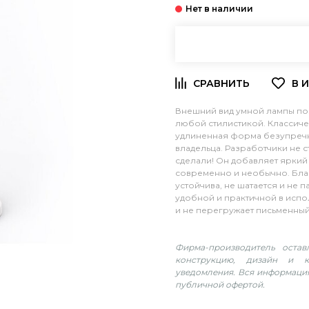
Внешний вид умной лампы поз
любой стилистикой. Классиче
удлиненная форма безупречн
владельца. Разработчики не с
сделали! Он добавляет яркий 
современно и необычно. Бла
устойчива, не шатается и не 
удобной и практичной в испо
и не перегружает письменный
Фирма-производитель оста
конструкцию, дизайн и к
уведомления. Вся информация
публичной офертой.