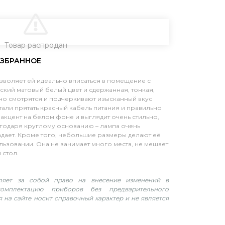
В КОРЗИНУ
Товар распродан
воляет ей идеально вписаться в помещение с
ский матовый белый цвет и сдержанная, тонкая,
о смотрятся и подчеркивают изысканный вкус
тали прятать красный кабель питания и правильно
акцент на белом фоне и выглядит очень стильно,
годаря круглому основанию – лампа очень
падает. Кроме того, небольшие размеры делают её
льзовании. Она не занимает много места, не мешает
 стол.
вляет за собой право на внесение изменений в
омплектацию приборов без предварительного
 на сайте носит справочный характер и не является