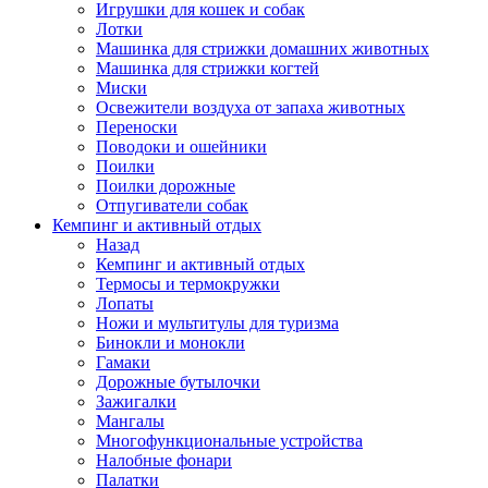
Игрушки для кошек и собак
Лотки
Машинка для стрижки домашних животных
Машинка для стрижки когтей
Миски
Освежители воздуха от запаха животных
Переноски
Поводоки и ошейники
Поилки
Поилки дорожные
Отпугиватели собак
Кемпинг и активный отдых
Назад
Кемпинг и активный отдых
Термосы и термокружки
Лопаты
Ножи и мультитулы для туризма
Бинокли и монокли
Гамаки
Дорожные бутылочки
Зажигалки
Мангалы
Многофункциональные устройства
Налобные фонари
Палатки