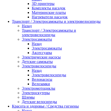
3D принтеры
Комплекты насадок
Материнские платы
Нагреватели насадок
Транспорт / Электросамокаты и электровелосипеды
Назад
Транспорт / Электросамокаты и
электровелосипеды
Электросамокаты
Назад
Электросамокаты
Аксессуары
Электрические насосы
Детские самокаты
Электровелосипеды
Назад
Электровелосипеды
Велонасосы
Велозамки
Электромотоциклы
Электроскутеры
Шлемы
Детские велосипеды
Красота и здоровье / Средства гигиены
Назад