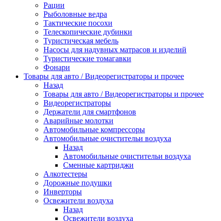
Рации
Рыболовные ведра
Тактические посохи
Телескопические дубинки
Туристическая мебель
Насосы для надувных матрасов и изделий
Туристические томагавки
Фонари
Товары для авто / Видеорегистраторы и прочее
Назад
Товары для авто / Видеорегистраторы и прочее
Видеорегистраторы
Держатели для смартфонов
Аварийные молотки
Автомобильные компрессоры
Автомобильные очистительи воздуха
Назад
Автомобильные очистительи воздуха
Сменные картриджи
Алкотестеры
Дорожные подушки
Инверторы
Освежители воздуха
Назад
Освежители воздуха