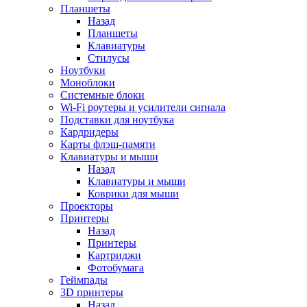
Планшеты
Назад
Планшеты
Клавиатуры
Стилусы
Ноутбуки
Моноблоки
Системные блоки
Wi-Fi роутеры и усилители сиrнала
Подставки для ноутбука
Кардридеры
Карты флэш-памяти
Клавиатуры и мыши
Назад
Клавиатуры и мыши
Коврики для мыши
Проекторы
Принтеры
Назад
Принтеры
Картриджи
Фотобумага
Геймпады
3D принтеры
Назад