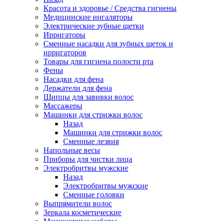
Красота и здоровье / Средства гигиены
Медицинские ингаляторы
Электрические зубные щетки
Ирригаторы
Сменные насадки для зубных щеток и
ирригаторов
Товары для гигиена полости рта
Фены
Насадки для фена
Держатели для фена
Щипцы для завивки волос
Массажеры
Машинки для стрижки волос
Назад
Машинки для стрижки волос
Сменные лезвия
Напольные весы
Приборы для чистки лица
Электробритвы мужские
Назад
Электробритвы мужские
Сменные головки
Выпрямители волос
Зеркала косметические