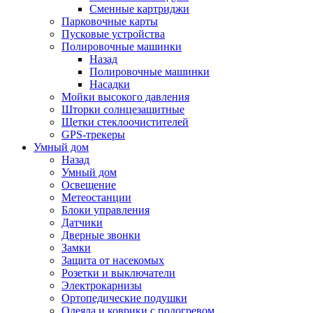
Сменные картриджи
Парковочные карты
Пусковые устройства
Полировочные машинки
Назад
Полировочные машинки
Насадки
Мойки высокого давления
Шторки солнцезащитные
Щетки стеклоочистителей
GPS-трекеры
Умный дом
Назад
Умный дом
Освещение
Метеостанции
Блоки управления
Датчики
Дверные звонки
Замки
Защита от насекомых
Розетки и выключатели
Электрокарнизы
Ортопедические подушки
Одеяла и коврики с подогревом