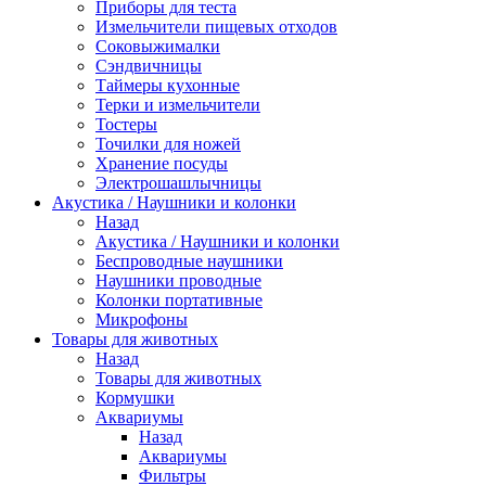
Приборы для теста
Измельчители пищевых отходов
Cоковыжималки
Сэндвичницы
Таймеры кухонные
Терки и измельчители
Тостеры
Точилки для ножей
Хранение посуды
Электрошашлычницы
Акустика / Наушники и колонки
Назад
Акустика / Наушники и колонки
Беспроводные наушники
Наушники проводные
Колонки портативные
Микрофоны
Товары для животных
Назад
Товары для животных
Кормушки
Аквариумы
Назад
Аквариумы
Фильтры