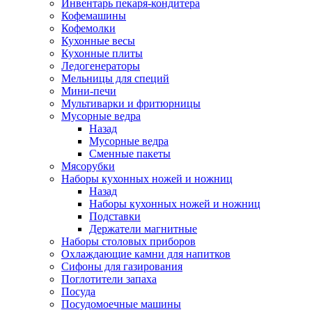
Инвентарь пекаря-кондитера
Кофемашины
Кофемолки
Кухонные весы
Кухонные плиты
Ледогенераторы
Мельницы для специй
Мини-печи
Мультиварки и фритюрницы
Мусорные ведра
Назад
Мусорные ведра
Сменные пакеты
Мясорубки
Наборы кухонных ножей и ножниц
Назад
Наборы кухонных ножей и ножниц
Подставки
Держатели магнитные
Наборы столовых приборов
Охлаждающие камни для напитков
Сифоны для газирования
Поглотители запаха
Посуда
Посудомоечные машины