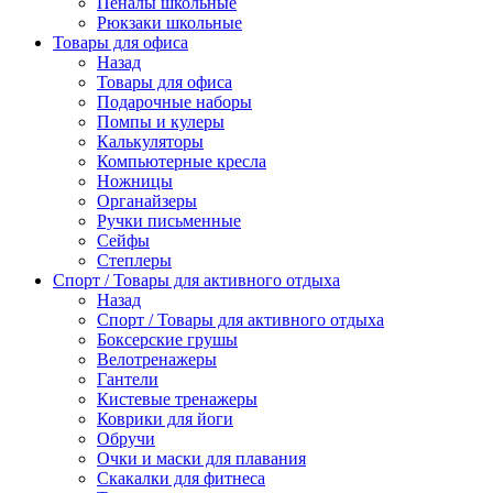
Пеналы школьные
Рюкзаки школьные
Товары для офиса
Назад
Товары для офиса
Подарочные наборы
Помпы и кулеры
Калькуляторы
Компьютерные кресла
Ножницы
Органайзеры
Ручки письменные
Сейфы
Степлеры
Спорт / Товары для активного отдыха
Назад
Спорт / Товары для активного отдыха
Боксерские грушы
Велотренажеры
Гантели
Кистевые тренажеры
Коврики для йоги
Обручи
Очки и маски для плавания
Скакалки для фитнеса