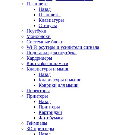
Планшеты
Назад
Планшеты
Клавиатуры
Стилусы
Ноутбуки
Моноблоки
Системные блоки
Wi-Fi роутеры и усилители сиrнала
Подставки для ноутбука
Кардридеры
Карты флэш-памяти
Клавиатуры и мыши
Назад
Клавиатуры и мыши
Коврики для мыши
Проекторы
Принтеры
Назад
Принтеры
Картриджи
Фотобумага
Геймпады
3D принтеры
Назад