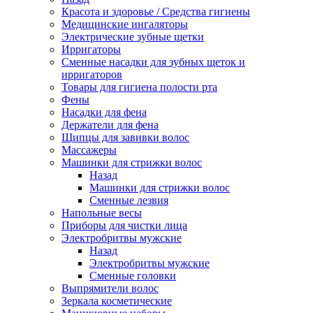
Красота и здоровье / Средства гигиены
Медицинские ингаляторы
Электрические зубные щетки
Ирригаторы
Сменные насадки для зубных щеток и
ирригаторов
Товары для гигиена полости рта
Фены
Насадки для фена
Держатели для фена
Щипцы для завивки волос
Массажеры
Машинки для стрижки волос
Назад
Машинки для стрижки волос
Сменные лезвия
Напольные весы
Приборы для чистки лица
Электробритвы мужские
Назад
Электробритвы мужские
Сменные головки
Выпрямители волос
Зеркала косметические