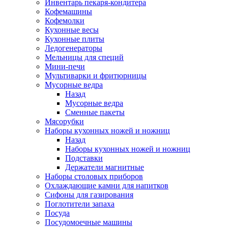
Инвентарь пекаря-кондитера
Кофемашины
Кофемолки
Кухонные весы
Кухонные плиты
Ледогенераторы
Мельницы для специй
Мини-печи
Мультиварки и фритюрницы
Мусорные ведра
Назад
Мусорные ведра
Сменные пакеты
Мясорубки
Наборы кухонных ножей и ножниц
Назад
Наборы кухонных ножей и ножниц
Подставки
Держатели магнитные
Наборы столовых приборов
Охлаждающие камни для напитков
Сифоны для газирования
Поглотители запаха
Посуда
Посудомоечные машины