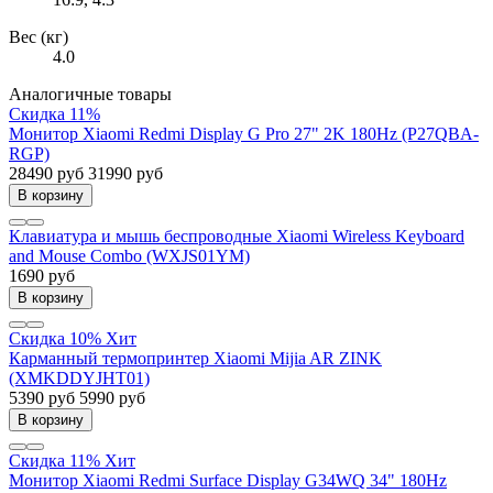
Вес (кг)
4.0
Аналогичные товары
Скидка 11%
Монитор Xiaomi Redmi Display G Pro 27" 2K 180Hz (P27QBA-
RGP)
28490 руб
31990 руб
В корзину
Клавиатура и мышь беспроводные Xiaomi Wireless Keyboard
and Mouse Combo (WXJS01YM)
1690 руб
В корзину
Скидка 10%
Хит
Карманный термопринтер Xiaomi Mijia AR ZINK
(XMKDDYJHT01)
5390 руб
5990 руб
В корзину
Скидка 11%
Хит
Монитор Xiaomi Redmi Surface Display G34WQ 34" 180Hz