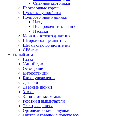
Сменные картриджи
Парковочные карты
Пусковые устройства
Полировочные машинки
Назад
Полировочные машинки
Насадки
Мойки высокого давления
Шторки солнцезащитные
Щетки стеклоочистителей
GPS-трекеры
Умный дом
Назад
Умный дом
Освещение
Метеостанции
Блоки управления
Датчики
Дверные звонки
Замки
Защита от насекомых
Розетки и выключатели
Электрокарнизы
Ортопедические подушки
Одеяла и коврики с подогревом