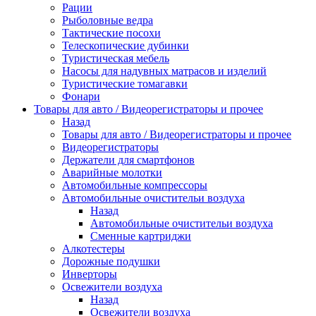
Рации
Рыболовные ведра
Тактические посохи
Телескопические дубинки
Туристическая мебель
Насосы для надувных матрасов и изделий
Туристические томагавки
Фонари
Товары для авто / Видеорегистраторы и прочее
Назад
Товары для авто / Видеорегистраторы и прочее
Видеорегистраторы
Держатели для смартфонов
Аварийные молотки
Автомобильные компрессоры
Автомобильные очистительи воздуха
Назад
Автомобильные очистительи воздуха
Сменные картриджи
Алкотестеры
Дорожные подушки
Инверторы
Освежители воздуха
Назад
Освежители воздуха