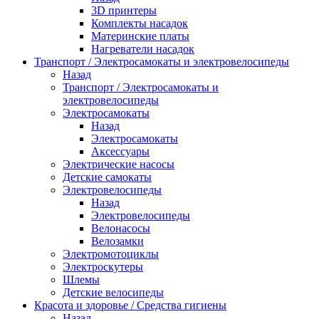
3D принтеры
Комплекты насадок
Материнские платы
Нагреватели насадок
Транспорт / Электросамокаты и электровелосипеды
Назад
Транспорт / Электросамокаты и
электровелосипеды
Электросамокаты
Назад
Электросамокаты
Аксессуары
Электрические насосы
Детские самокаты
Электровелосипеды
Назад
Электровелосипеды
Велонасосы
Велозамки
Электромотоциклы
Электроскутеры
Шлемы
Детские велосипеды
Красота и здоровье / Средства гигиены
Назад