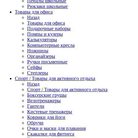
Пеналы школьные
Рюкзаки школьные
Товары для офиса
Назад
Товары для офиса
Подарочные наборы
Помпы и кулеры
Калькуляторы
Компьютерные кресла
Ножницы
Органайзеры
Ручки письменные
Сейфы
Степлеры
Спорт / Товары для активного отдыха
Назад
Спорт / Товары для активного отдыха
Боксерские грушы
Велотренажеры
Гантели
Кистевые тренажеры
Коврики для йоги
Обручи
Очки и маски для плавания
Скакалки для фитнеса