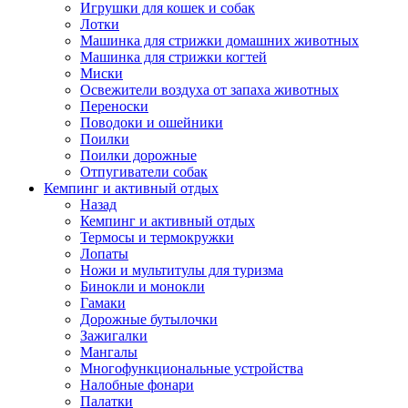
Игрушки для кошек и собак
Лотки
Машинка для стрижки домашних животных
Машинка для стрижки когтей
Миски
Освежители воздуха от запаха животных
Переноски
Поводоки и ошейники
Поилки
Поилки дорожные
Отпугиватели собак
Кемпинг и активный отдых
Назад
Кемпинг и активный отдых
Термосы и термокружки
Лопаты
Ножи и мультитулы для туризма
Бинокли и монокли
Гамаки
Дорожные бутылочки
Зажигалки
Мангалы
Многофункциональные устройства
Налобные фонари
Палатки