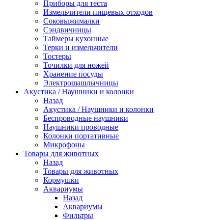
Приборы для теста
Измельчители пищевых отходов
Cоковыжималки
Сэндвичницы
Таймеры кухонные
Терки и измельчители
Тостеры
Точилки для ножей
Хранение посуды
Электрошашлычницы
Акустика / Наушники и колонки
Назад
Акустика / Наушники и колонки
Беспроводные наушники
Наушники проводные
Колонки портативные
Микрофоны
Товары для животных
Назад
Товары для животных
Кормушки
Аквариумы
Назад
Аквариумы
Фильтры