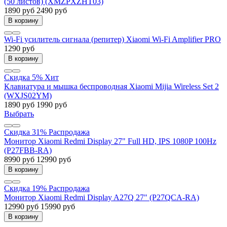
(50 листов) (XMZPXZHT03)
1890 руб
2490 руб
В корзину
Wi-Fi усилитель сигнала (репитер) Xiaomi Wi-Fi Amplifier PRO
1290 руб
В корзину
Скидка 5%
Хит
Клавиатура и мышка беспроводная Xiaomi Mijia Wireless Set 2
(WXJS02YM)
1890 руб
1990 руб
Выбрать
Скидка 31%
Распродажа
Монитор Xiaomi Redmi Display 27" Full HD, IPS 1080P 100Hz
(P27FBB-RA)
8990 руб
12990 руб
В корзину
Скидка 19%
Распродажа
Монитор Xiaomi Redmi Display A27Q 27" (P27QCA-RA)
12990 руб
15990 руб
В корзину