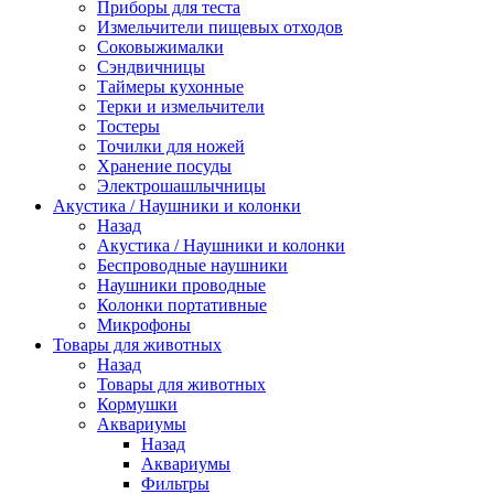
Приборы для теста
Измельчители пищевых отходов
Cоковыжималки
Сэндвичницы
Таймеры кухонные
Терки и измельчители
Тостеры
Точилки для ножей
Хранение посуды
Электрошашлычницы
Акустика / Наушники и колонки
Назад
Акустика / Наушники и колонки
Беспроводные наушники
Наушники проводные
Колонки портативные
Микрофоны
Товары для животных
Назад
Товары для животных
Кормушки
Аквариумы
Назад
Аквариумы
Фильтры