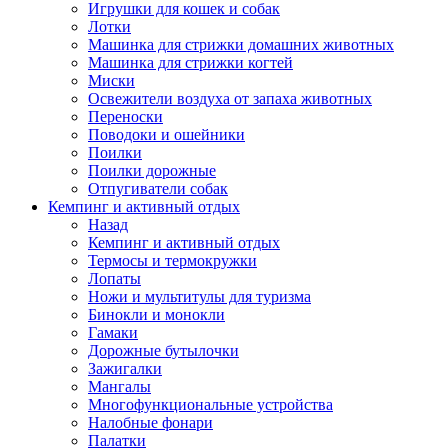
Игрушки для кошек и собак
Лотки
Машинка для стрижки домашних животных
Машинка для стрижки когтей
Миски
Освежители воздуха от запаха животных
Переноски
Поводоки и ошейники
Поилки
Поилки дорожные
Отпугиватели собак
Кемпинг и активный отдых
Назад
Кемпинг и активный отдых
Термосы и термокружки
Лопаты
Ножи и мультитулы для туризма
Бинокли и монокли
Гамаки
Дорожные бутылочки
Зажигалки
Мангалы
Многофункциональные устройства
Налобные фонари
Палатки