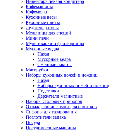
Инвентарь пекаря-кондитера
Кофемашины
Кофемолки
Кухонные весы
Кухонные плиты
Ледогенераторы
Мельницы для специй
Мини-печи
Мультиварки и фритюрницы
Мусорные ведра
Назад
Мусорные ведра
Сменные пакеты
Мясорубки
Наборы кухонных ножей и ножниц
Назад
Наборы кухонных ножей и ножниц
Подставки
Держатели магнитные
Наборы столовых приборов
Охлаждающие камни для напитков
Сифоны для газирования
Поглотители запаха
Посуда
Посудомоечные машины