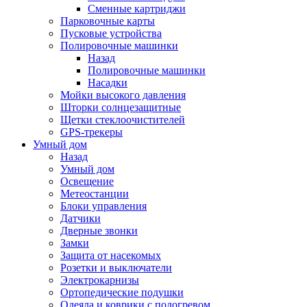
Сменные картриджи
Парковочные карты
Пусковые устройства
Полировочные машинки
Назад
Полировочные машинки
Насадки
Мойки высокого давления
Шторки солнцезащитные
Щетки стеклоочистителей
GPS-трекеры
Умный дом
Назад
Умный дом
Освещение
Метеостанции
Блоки управления
Датчики
Дверные звонки
Замки
Защита от насекомых
Розетки и выключатели
Электрокарнизы
Ортопедические подушки
Одеяла и коврики с подогревом