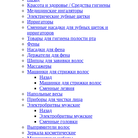
Красота и здоровье / Средства гигиены
Медицинские ингаляторы
Электрические зубные щетки
Ирригаторы
Сменные насадки для зубных щеток и
ирригаторов
Товары для гигиена полости рта
Фены
Насадки для фена
Держатели для фена
Щипцы для завивки волос
Массажеры
Машинки для стрижки волос
Назад
Машинки для стрижки волос
Сменные лезвия
Напольные весы
Приборы для чистки лица
Электробритвы мужские
Назад
Электробритвы мужские
Сменные головки
Выпрямители волос
Зеркала косметические