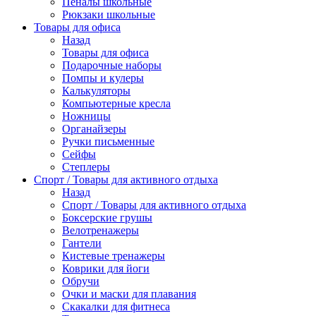
Пеналы школьные
Рюкзаки школьные
Товары для офиса
Назад
Товары для офиса
Подарочные наборы
Помпы и кулеры
Калькуляторы
Компьютерные кресла
Ножницы
Органайзеры
Ручки письменные
Сейфы
Степлеры
Спорт / Товары для активного отдыха
Назад
Спорт / Товары для активного отдыха
Боксерские грушы
Велотренажеры
Гантели
Кистевые тренажеры
Коврики для йоги
Обручи
Очки и маски для плавания
Скакалки для фитнеса