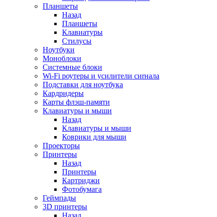
Планшеты
Назад
Планшеты
Клавиатуры
Стилусы
Ноутбуки
Моноблоки
Системные блоки
Wi-Fi роутеры и усилители сиrнала
Подставки для ноутбука
Кардридеры
Карты флэш-памяти
Клавиатуры и мыши
Назад
Клавиатуры и мыши
Коврики для мыши
Проекторы
Принтеры
Назад
Принтеры
Картриджи
Фотобумага
Геймпады
3D принтеры
Назад