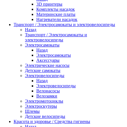
3D принтеры
Комплекты насадок
Материнские платы
Нагреватели насадок
Транспорт / Электросамокаты и электровелосипеды
Назад
Транспорт / Электросамокаты и
электровелосипеды
Электросамокаты
Назад
Электросамокаты
Аксессуары
Электрические насосы
Детские самокаты
Электровелосипеды
Назад
Электровелосипеды
Велонасосы
Велозамки
Электромотоциклы
Электроскутеры
Шлемы
Детские велосипеды
Красота и здоровье / Средства гигиены
Назад