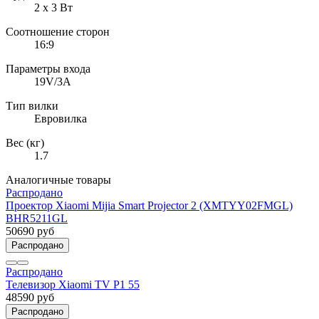
2 х 3 Вт
Соотношение сторон
16:9
Параметры входа
19V/3A
Тип вилки
Евровилка
Вес (кг)
1.7
Аналогичные товары
Распродано
Проектор Xiaomi Mijia Smart Projector 2 (XMTYY02FMGL)
BHR5211GL
50690 руб
Распродано
Распродано
Телевизор Xiaomi TV P1 55
48590 руб
Распродано