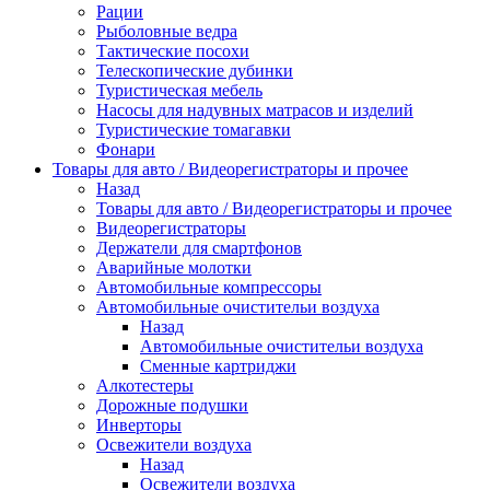
Рации
Рыболовные ведра
Тактические посохи
Телескопические дубинки
Туристическая мебель
Насосы для надувных матрасов и изделий
Туристические томагавки
Фонари
Товары для авто / Видеорегистраторы и прочее
Назад
Товары для авто / Видеорегистраторы и прочее
Видеорегистраторы
Держатели для смартфонов
Аварийные молотки
Автомобильные компрессоры
Автомобильные очистительи воздуха
Назад
Автомобильные очистительи воздуха
Сменные картриджи
Алкотестеры
Дорожные подушки
Инверторы
Освежители воздуха
Назад
Освежители воздуха